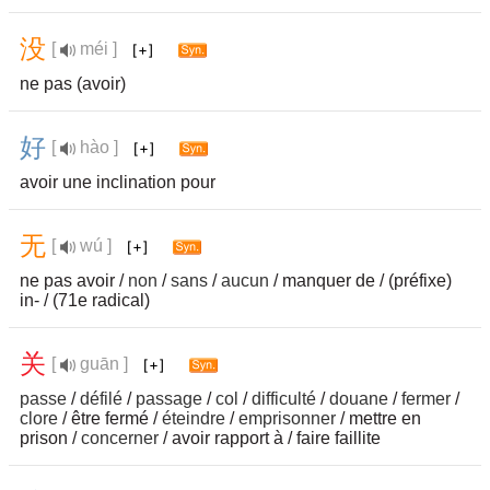
没
[
méi ]
ne pas (avoir)
好
[
hào ]
avoir une inclination pour
无
[
wú ]
ne pas avoir /
non
/
sans
/
aucun
/ manquer de / (préfixe)
in- / (71e radical)
关
[
guān ]
passe
/
défilé
/
passage
/
col
/
difficulté
/
douane
/
fermer
/
clore
/ être fermé /
éteindre
/
emprisonner
/ mettre en
prison /
concerner
/ avoir rapport à / faire faillite