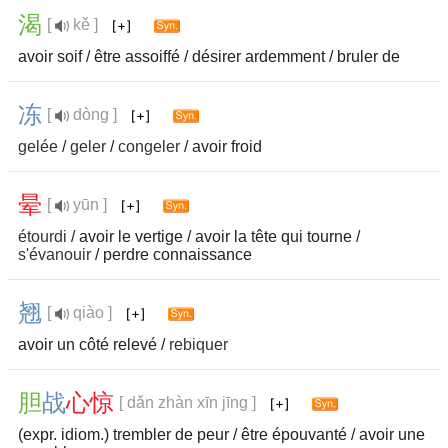
渴
[
kě ]
avoir soif / être assoiffé / désirer ardemment / bruler de
冻
[
dòng ]
gelée
/
geler
/
congeler
/ avoir froid
晕
[
yūn ]
étourdi
/ avoir le vertige / avoir la tête qui tourne /
s'évanouir
/ perdre connaissance
翘
[
qiào ]
avoir un côté relevé /
rebiquer
胆
战
心
惊
[ dǎn zhàn xīn jīng ]
(expr. idiom.) trembler de peur / être épouvanté / avoir une