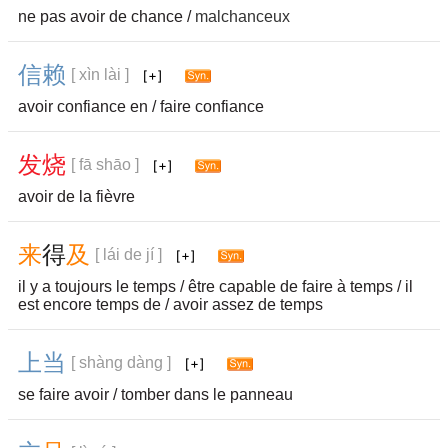
ne pas avoir de chance /
malchanceux
信
赖
[ xìn lài ]
avoir confiance en / faire confiance
发
烧
[ fā shāo ]
avoir de la fièvre
来
得
及
[ lái de jí ]
il y a toujours le temps / être capable de faire à temps / il
est encore temps de / avoir assez de temps
上
当
[ shàng dàng ]
se faire avoir / tomber dans le panneau