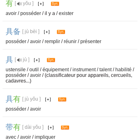
有
[
yǒu ]
avoir
/
posséder
/ il y a /
exister
具
备
[ jù bèi ]
posséder
/
avoir
/
remplir
/
réunir
/
présenter
具
[
jù ]
ustensile
/
outil
/
équipement
/
instrument
/
talent
/
habilité
/
posséder
/
avoir
/ (classificateur pour appareils, cercueils,
cadavres...)
具
有
[ jù yǒu ]
posséder
/
avoir
带
有
[ dài yǒu ]
avec
/
avoir
/
impliquer