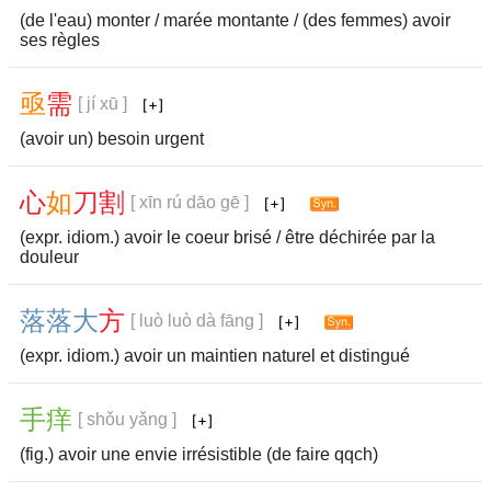
(de l'eau) monter / marée montante / (des femmes) avoir
ses règles
亟
需
[ jí xū ]
(avoir un) besoin urgent
心
如
刀
割
[ xīn rú dāo gē ]
(expr. idiom.) avoir le coeur brisé / être déchirée par la
douleur
落
落
大
方
[ luò luò dà fāng ]
(expr. idiom.) avoir un maintien naturel et distingué
手
痒
[ shǒu yǎng ]
(fig.) avoir une envie irrésistible (de faire qqch)