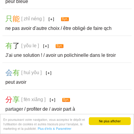
peur bleue
只
能
[ zhǐ néng ]
ne pas avoir d'autre choix / être obligé de faire qch
有
了
[ yǒu le ]
J'ai une solution ! / avoir un polichinelle dans le tiroir
会
有
[ huì yǒu ]
peut avoir
分
享
[ fēn xiǎng ]
partager
/ profiter de / avoir part à
En poursuivant votre navigation, vous acceptez le dépôt et
Ne plus afficher
l'utilisation de cookies et autres traceurs pour l'analyse, le
想
要
[ xiǎng yào ]
marketing et la publicité.
Plus d'info & Paramétrer