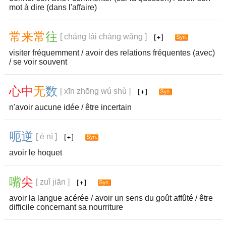
mot à dire (dans l'affaire)
常
来
常
往
[ cháng lái cháng wǎng ]
visiter fréquemment / avoir des relations fréquentes (avec)
/ se voir souvent
心
中
无
数
[ xīn zhōng wú shù ]
n'avoir aucune idée / être incertain
呃
逆
[ è nì ]
avoir le hoquet
嘴
尖
[ zuǐ jiān ]
avoir la langue acérée / avoir un sens du goût affûté / être
difficile concernant sa nourriture