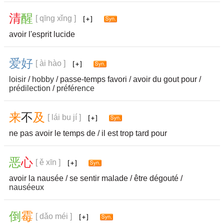
清
醒
[ qīng xǐng ]
avoir l'esprit lucide
爱
好
[ ài hào ]
loisir
/
hobby
/ passe-temps favori / avoir du gout pour /
prédilection
/
préférence
来
不
及
[ lái bu jí ]
ne pas avoir le temps de / il est trop tard pour
恶
心
[ ě xīn ]
avoir la nausée / se sentir malade / être dégouté /
nauséeux
倒
霉
[ dǎo méi ]