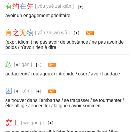
有
约
在
先
[ yǒu yuē zài xiān ]
avoir un engagement prioritaire
言
之
无
物
[ yán zhī wú wù ]
(expr. idiom.) ne pas avoir de substance / ne pas avoir de
poids / n'avoir rien à dire
敢
[
gǎn ]
audacieux
/
courageux
/
intrépide
/
oser
/ avoir l'audace
困
[
kùn ]
se trouver dans l'embarras / se tracasser / se tourmenter /
être affligé /
encercler
/
fatigué
/ avoir sommeil
窝
工
[ wō gōng ]