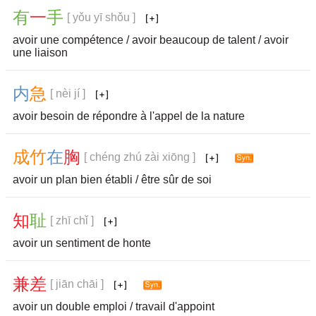
有
一
手
[ yǒu yī shǒu ]
avoir une compétence / avoir beaucoup de talent / avoir
une liaison
内
急
[ nèi jí ]
avoir besoin de répondre à l'appel de la nature
成
竹
在
胸
[ chéng zhú zài xiōng ]
avoir un plan bien établi / être sûr de soi
知
耻
[ zhī chǐ ]
avoir un sentiment de honte
兼
差
[ jiān chāi ]
avoir un double emploi / travail d'appoint