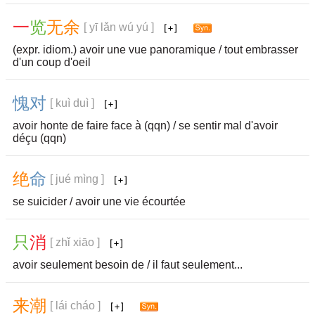
一
览
无
余
[ yī lǎn wú yú ]
(expr. idiom.) avoir une vue panoramique / tout embrasser
d'un coup d'oeil
愧
对
[ kuì duì ]
avoir honte de faire face à (qqn) / se sentir mal d'avoir
déçu (qqn)
绝
命
[ jué mìng ]
se suicider / avoir une vie écourtée
只
消
[ zhǐ xiāo ]
avoir seulement besoin de / il faut seulement...
来
潮
[ lái cháo ]