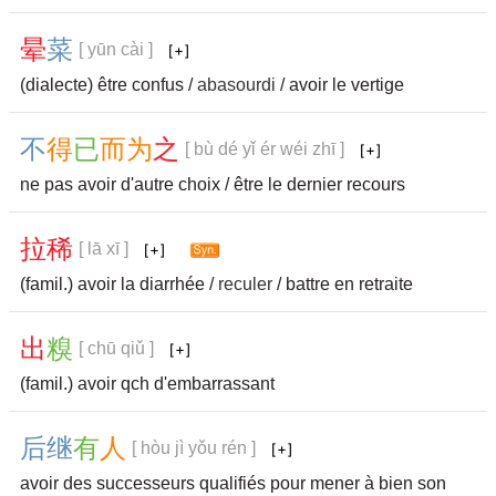
晕
菜
[ yūn cài ]
(dialecte) être confus /
abasourdi
/ avoir le vertige
不
得
已
而
为
之
[ bù dé yǐ ér wéi zhī ]
ne pas avoir d'autre choix / être le dernier recours
拉
稀
[ lā xī ]
(famil.) avoir la diarrhée /
reculer
/ battre en retraite
出
糗
[ chū qiǔ ]
(famil.) avoir qch d'embarrassant
后
继
有
人
[ hòu jì yǒu rén ]
avoir des successeurs qualifiés pour mener à bien son