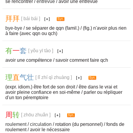
se rencontrer /
entrevue
/ avoir une entrevue
拜
拜
[ bái bái ]
bye-bye
/ se séparer de qqn (famil.) / (fig.) n'avoir plus rien
à faire (avec qqn ou qch)
有
一
套
[ yǒu yī tào ]
avoir une compétence / savoir comment faire qch
理
直
气
壮
[ lǐ zhí qì zhuàng ]
(expr. idiom.) être fort de son droit / être dans le vrai et
avoir pleine confiance en soi-même / parler ou répliquer
d'un ton péremptoire
周
转
[ zhōu zhuǎn ]
roulement
/
circulation
/ rotation (du personnel) / fonds de
roulement / avoir le nécessaire