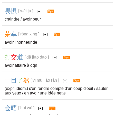
畏
惧
[ wèi jù ]
craindre
/ avoir peur
荣
幸
[ róng xìng ]
avoir l'honneur de
打
交
道
[ dǎ jiāo dào ]
avoir affaire à qqn
一
目
了
然
[ yī mù liǎo rán ]
(expr. idiom.) s'en rendre compte d'un coup d'oeil / sauter
aux yeux / en avoir une idée nette
会
晤
[ huì wù ]