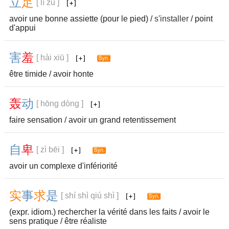
立
足
[ lì zú ]
avoir une bonne assiette (pour le pied) /
s'installer
/ point
d'appui
害
羞
[ hài xiū ]
être timide / avoir honte
轰
动
[ hōng dòng ]
faire sensation / avoir un grand retentissement
自
卑
[ zì bēi ]
avoir un complexe d'infériorité
实
事
求
是
[ shí shì qiú shì ]
(expr. idiom.) rechercher la vérité dans les faits / avoir le
sens pratique / être réaliste