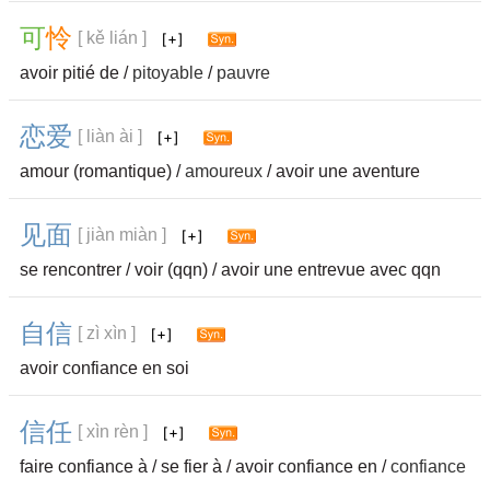
可
怜
[ kě lián ]
avoir pitié de /
pitoyable
/
pauvre
恋
爱
[ liàn ài ]
amour (romantique) /
amoureux
/ avoir une aventure
见
面
[ jiàn miàn ]
se rencontrer / voir (qqn) / avoir une entrevue avec qqn
自
信
[ zì xìn ]
avoir confiance en soi
信
任
[ xìn rèn ]
faire confiance à / se fier à / avoir confiance en /
confiance