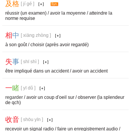
及
格
[ jí gé ]
réussir (un examen) / avoir la moyenne / atteindre la
norme requise
相
中
[ xiāng zhòng ]
à son goût / choisir (après avoir regardé)
失
事
[ shī shì ]
être impliqué dans un accident / avoir un accident
一
睹
[ yī dǔ ]
regarder
/ avoir un coup d'oeil sur / observer (la splendeur
de qch)
收
音
[ shōu yīn ]
recevoir un signal radio / faire un enregistrement audio /