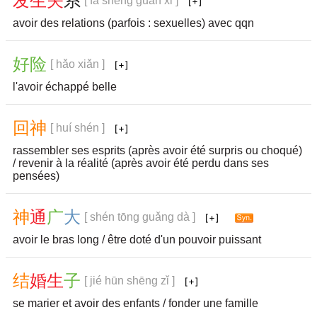
发
生
关
系
[ fā shēng guān xi ]
avoir des relations (parfois : sexuelles) avec qqn
好
险
[ hǎo xiǎn ]
l'avoir échappé belle
回
神
[ huí shén ]
rassembler ses esprits (après avoir été surpris ou choqué)
/ revenir à la réalité (après avoir été perdu dans ses
pensées)
神
通
广
大
[ shén tōng guǎng dà ]
avoir le bras long / être doté d'un pouvoir puissant
结
婚
生
子
[ jié hūn shēng zǐ ]
se marier et avoir des enfants / fonder une famille