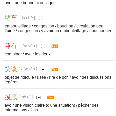
avoir une bonne acoustique
堵
车
[ dǔ chē ]
embouteillage
/
congestion
/
bouchon
/ circulation peu
fluide /
congestion
/ y avoir un embouteillage /
bouchonner
兼
有
[ jiān yǒu ]
combiner
/ avoir les deux
笑
谈
[ xiào tán ]
objet de ridicule /
risée
/ rire de qch / avoir des discussions
légères
摸
底
[ mō dǐ ]
avoir une vision claire (d'une situation) / pêcher des
informations /
faits