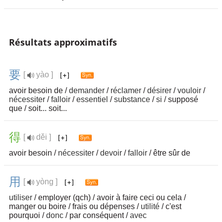
Résultats approximatifs
要
[
yào ]
avoir besoin de /
demander
/
réclamer
/
désirer
/
vouloir
/
nécessiter
/
falloir
/
essentiel
/
substance
/
si
/ supposé
que / soit... soit...
得
[
děi ]
avoir besoin /
nécessiter
/
devoir
/
falloir
/ être sûr de
用
[
yòng ]
utiliser
/ employer (qch) / avoir à faire ceci ou cela /
manger ou boire / frais ou dépenses /
utilité
/ c'est
pourquoi /
donc
/ par conséquent /
avec