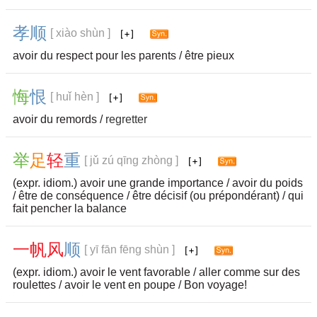
孝
顺
[ xiào shùn ]
avoir du respect pour les parents / être pieux
悔
恨
[ huǐ hèn ]
avoir du remords /
regretter
举
足
轻
重
[ jǔ zú qīng zhòng ]
(expr. idiom.) avoir une grande importance / avoir du poids
/ être de conséquence / être décisif (ou prépondérant) / qui
fait pencher la balance
一
帆
风
顺
[ yī fān fēng shùn ]
(expr. idiom.) avoir le vent favorable / aller comme sur des
roulettes / avoir le vent en poupe / Bon voyage!