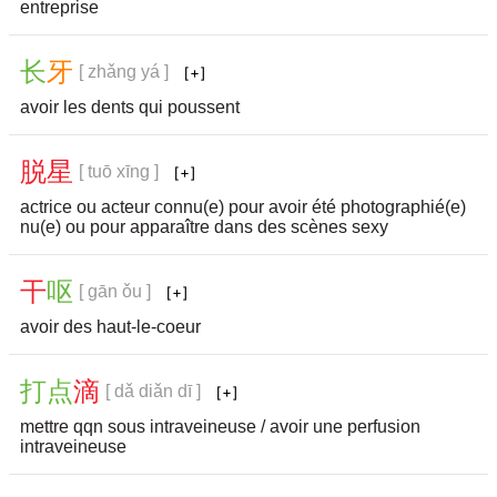
entreprise
长
牙
[ zhǎng yá ]
avoir les dents qui poussent
脱
星
[ tuō xīng ]
actrice ou acteur connu(e) pour avoir été photographié(e)
nu(e) ou pour apparaître dans des scènes sexy
干
呕
[ gān ǒu ]
avoir des haut-le-coeur
打
点
滴
[ dǎ diǎn dī ]
mettre qqn sous intraveineuse / avoir une perfusion
intraveineuse