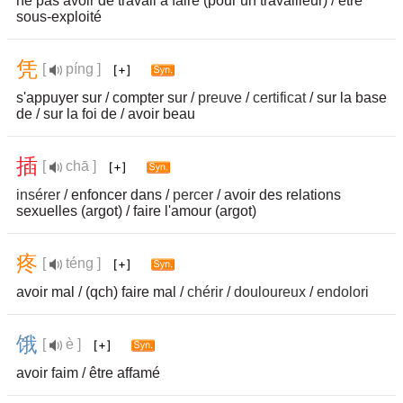
ne pas avoir de travail à faire (pour un travailleur) / être
sous-exploité
凭
[
píng ]
s'appuyer sur / compter sur /
preuve
/
certificat
/ sur la base
de / sur la foi de / avoir beau
插
[
chā ]
insérer
/ enfoncer dans /
percer
/ avoir des relations
sexuelles (argot) / faire l'amour (argot)
疼
[
téng ]
avoir mal / (qch) faire mal /
chérir
/
douloureux
/
endolori
饿
[
è ]
avoir faim / être affamé