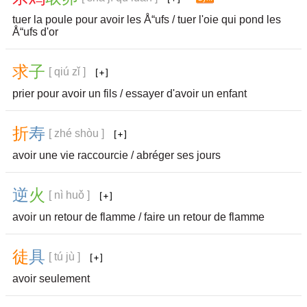
tuer la poule pour avoir les Å“ufs / tuer l'oie qui pond les
Å“ufs d'or
求
子
[ qiú zǐ ]
prier pour avoir un fils / essayer d'avoir un enfant
折
寿
[ zhé shòu ]
avoir une vie raccourcie / abréger ses jours
逆
火
[ nì huǒ ]
avoir un retour de flamme / faire un retour de flamme
徒
具
[ tú jù ]
avoir seulement