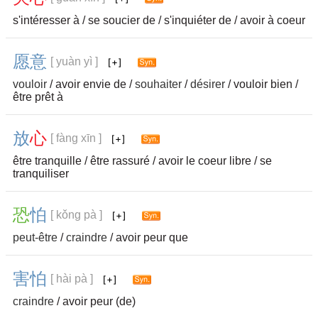
s'intéresser à / se soucier de / s'inquiéter de / avoir à coeur
愿
意
[ yuàn yì ]
vouloir
/ avoir envie de /
souhaiter
/
désirer
/ vouloir bien /
être prêt à
放
心
[ fàng xīn ]
être tranquille / être rassuré / avoir le coeur libre / se
tranquiliser
恐
怕
[ kǒng pà ]
peut-être
/
craindre
/ avoir peur que
害
怕
[ hài pà ]
craindre
/ avoir peur (de)