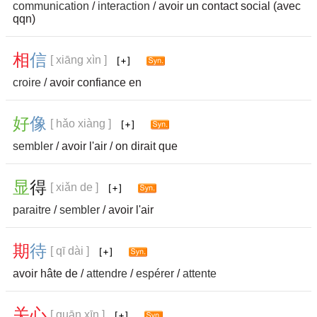
communication
/
interaction
/ avoir un contact social (avec
qqn)
相
信
[ xiāng xìn ]
croire
/ avoir confiance en
好
像
[ hǎo xiàng ]
sembler
/ avoir l'air / on dirait que
显
得
[ xiǎn de ]
paraitre
/
sembler
/ avoir l'air
期
待
[ qī dài ]
avoir hâte de /
attendre
/
espérer
/
attente
关
心
[ guān xīn ]