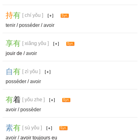
持
有
[ chí yǒu ]
tenir
/
posséder
/
avoir
享
有
[ xiǎng yǒu ]
jouir de /
avoir
自
有
[ zì yǒu ]
posséder
/
avoir
有
着
[ yǒu zhe ]
avoir
/
possèder
素
有
[ sù yǒu ]
avoir
/ avoir toujours eu