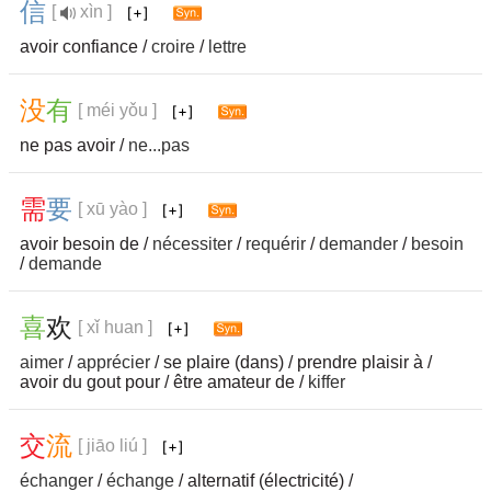
信
[
xìn ]
avoir confiance /
croire
/
lettre
没
有
[ méi yǒu ]
ne pas avoir /
ne...pas
需
要
[ xū yào ]
avoir besoin de /
nécessiter
/
requérir
/
demander
/
besoin
/
demande
喜
欢
[ xǐ huan ]
aimer
/
apprécier
/ se plaire (dans) / prendre plaisir à /
avoir du gout pour / être amateur de /
kiffer
交
流
[ jiāo liú ]
échanger
/
échange
/ alternatif (électricité) /