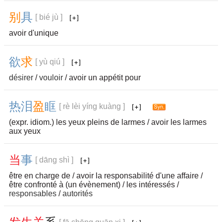
别
具
[ bié jù ]
avoir d'unique
欲
求
[ yù qiú ]
désirer
/
vouloir
/ avoir un appétit pour
热
泪
盈
眶
[ rè lèi yíng kuàng ]
(expr. idiom.) les yeux pleins de larmes / avoir les larmes
aux yeux
当
事
[ dāng shì ]
être en charge de / avoir la responsabilité d'une affaire /
être confronté à (un évènement) / les intéressés /
responsables
/
autorités