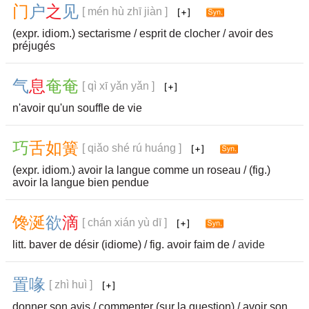
门
户
之
见
[ mén hù zhī jiàn ]
(expr. idiom.) sectarisme / esprit de clocher / avoir des
préjugés
气
息
奄
奄
[ qì xī yǎn yǎn ]
n'avoir qu'un souffle de vie
巧
舌
如
簧
[ qiǎo shé rú huáng ]
(expr. idiom.) avoir la langue comme un roseau / (fig.)
avoir la langue bien pendue
馋
涎
欲
滴
[ chán xián yù dī ]
litt. baver de désir (idiome) / fig. avoir faim de /
avide
置
喙
[ zhì huì ]
donner son avis / commenter (sur la question) / avoir son