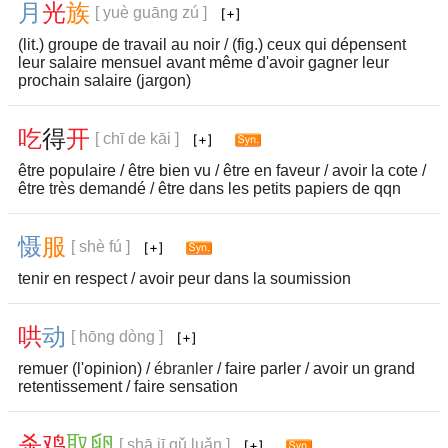
月
光
族
[ yuè guāng zú ]
(lit.) groupe de travail au noir / (fig.) ceux qui dépensent
leur salaire mensuel avant même d'avoir gagner leur
prochain salaire (jargon)
吃
得
开
[ chī de kāi ]
être populaire / être bien vu / être en faveur / avoir la cote /
être très demandé / être dans les petits papiers de qqn
慑
服
[ shè fú ]
tenir en respect / avoir peur dans la soumission
哄
动
[ hōng dòng ]
remuer (l'opinion) /
ébranler
/ faire parler / avoir un grand
retentissement / faire sensation
杀
鸡
取
卵
[ shā jī qǔ luǎn ]