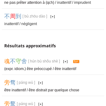
ne pas prêter attention à (qch) /
inattentif
/
imprudent
不
周
到
[ bù zhōu dào ]
inattentif
/
négligent
Résultats approximatifs
魂
不
守
舍
[ hún bù shǒu shè ]
(expr. idiom.) être préoccupé / être inattentif
旁
骛
[ páng wù ]
être inattentif / être distrait par quelque chose
旁
鹜
[ páng wù ]