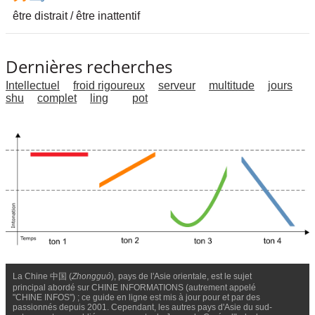
être distrait / être inattentif
Dernières recherches
Intellectuel
froid rigoureux
serveur
multitude
jours
shu
complet
ling
pot
La Chine 中国 (
Zhongguó
), pays de l'Asie orientale, est le sujet
principal abordé sur CHINE INFORMATIONS (autrement appelé
"CHINE INFOS") ; ce guide en ligne est mis à jour pour et par des
passionnés depuis 2001. Cependant, les autres pays d'Asie du sud-