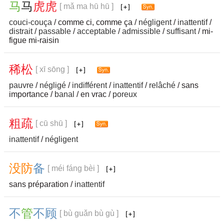
马
马
虎
虎
[ mǎ ma hū hū ]
couci-couça
/ comme ci, comme ça /
négligent
/
inattentif
/
distrait
/
passable
/
acceptable
/
admissible
/
suffisant
/ mi-
figue mi-raisin
稀
松
[ xī sōng ]
pauvre
/
négligé
/
indifférent
/
inattentif
/
relâché
/ sans
importance /
banal
/ en vrac /
poreux
粗
疏
[ cū shū ]
inattentif
/
négligent
没
防
备
[ méi fáng bèi ]
sans préparation /
inattentif
不
管
不
顾
[ bù guǎn bù gù ]