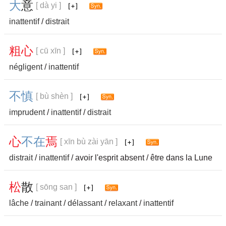
大
意
[ dà yi ]
inattentif
/
distrait
粗
心
[ cū xīn ]
négligent
/
inattentif
不
慎
[ bù shèn ]
imprudent
/
inattentif
/
distrait
心
不
在
焉
[ xīn bù zài yān ]
distrait
/
inattentif
/ avoir l'esprit absent / être dans la Lune
松
散
[ sōng san ]
lâche
/
trainant
/
délassant
/
relaxant
/
inattentif