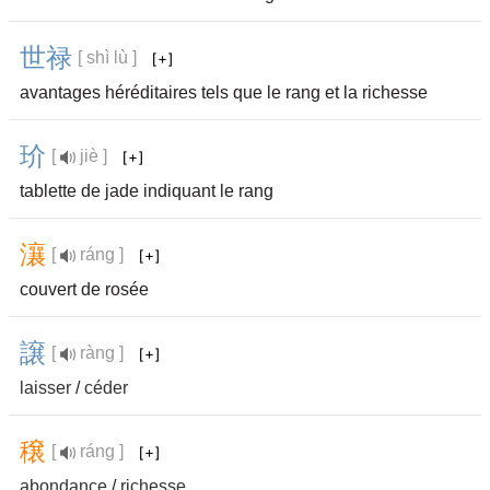
世
禄
[ shì lù ]
avantages héréditaires tels que le rang et la richesse
玠
[
jiè ]
tablette de jade indiquant le rang
瀼
[
ráng ]
couvert de rosée
譲
[
ràng ]
laisser
/
céder
穣
[
ráng ]
abondance
/
richesse