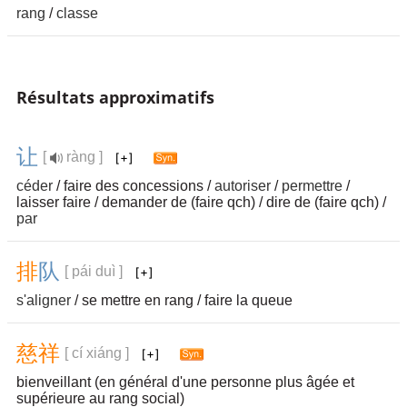
rang
/
classe
Résultats approximatifs
让
[
ràng ]
céder
/ faire des concessions /
autoriser
/
permettre
/
laisser faire / demander de (faire qch) / dire de (faire qch) /
par
排
队
[ pái duì ]
s'aligner
/ se mettre en rang / faire la queue
慈
祥
[ cí xiáng ]
bienveillant (en général d'une personne plus âgée et
supérieure au rang social)