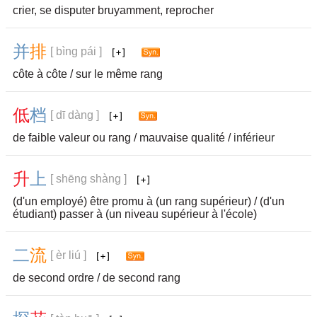
crier, se disputer bruyamment, reprocher
并
排
[ bìng pái ]
côte à côte / sur le même rang
低
档
[ dī dàng ]
de faible valeur ou rang / mauvaise qualité /
inférieur
升
上
[ shēng shàng ]
(d'un employé) être promu à (un rang supérieur) / (d'un
étudiant) passer à (un niveau supérieur à l'école)
二
流
[ èr liú ]
de second ordre / de second rang