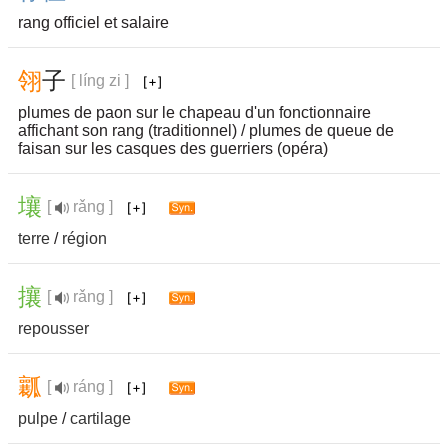
rang officiel et salaire
翎
子
[ líng zi ]
plumes de paon sur le chapeau d'un fonctionnaire
affichant son rang (traditionnel) / plumes de queue de
faisan sur les casques des guerriers (opéra)
壤
[
rǎng ]
terre
/
région
攘
[
rǎng ]
repousser
瓤
[
ráng ]
pulpe
/
cartilage