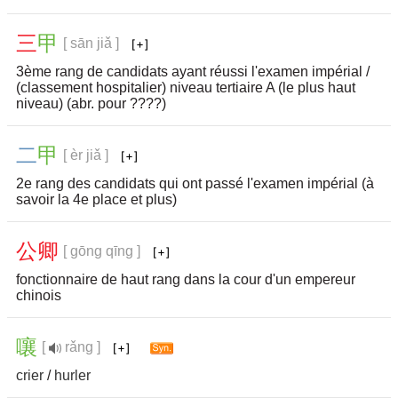
三
甲
[ sān jiǎ ]
3ème rang de candidats ayant réussi l'examen impérial /
(classement hospitalier) niveau tertiaire A (le plus haut
niveau) (abr. pour ????)
二
甲
[ èr jiǎ ]
2e rang des candidats qui ont passé l'examen impérial (à
savoir la 4e place et plus)
公
卿
[ gōng qīng ]
fonctionnaire de haut rang dans la cour d'un empereur
chinois
嚷
[
rǎng ]
crier
/
hurler