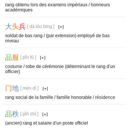
rang obtenu lors des examens impériaux / honneurs
académiques
大
头
兵
[ dà tóu bīng ]
soldat de bas rang / (par extension) employé de bas
niveau
品
服
[ pǐn fú ]
costume
/ robe de cérémonie (déterminant le rang d'un
officier)
门
地
[ mén dì ]
rang social de la famille / famille honorable /
résidence
品
秩
[ pǐn zhì ]
(ancien) rang et salaire d'un poste officiel