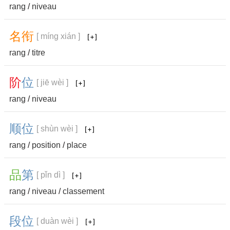
rang
/
niveau
名
衔
[ míng xián ]
rang
/
titre
阶
位
[ jiē wèi ]
rang
/
niveau
顺
位
[ shùn wèi ]
rang
/
position
/
place
品
第
[ pǐn dì ]
rang
/
niveau
/
classement
段
位
[ duàn wèi ]