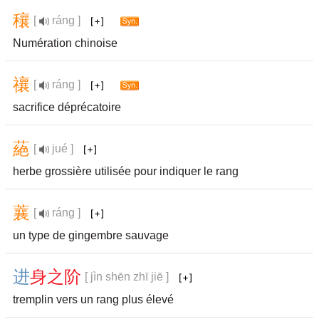
穰
[
ráng ]
Numération chinoise
禳
[
ráng ]
sacrifice déprécatoire
蕝
[
jué ]
herbe grossière utilisée pour indiquer le rang
蘘
[
ráng ]
un type de gingembre sauvage
进
身
之
阶
[ jìn shēn zhī jiē ]
tremplin vers un rang plus élevé