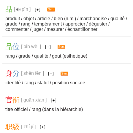
品
[
pǐn ]
produit
/
objet
/
article
/ bien (n.m.) /
marchandise
/
qualité
/
grade
/
rang
/
tempérament
/
apprécier
/
déguster
/
commenter
/
juger
/
mesurer
/
échantillonner
品
位
[ pǐn wèi ]
rang
/
grade
/
qualité
/ gout (esthétique)
身
分
[ shēn fèn ]
identité
/
rang
/
statut
/ position sociale
官
衔
[ guān xián ]
titre officiel / rang (dans la hiérarchie)
职
级
[ zhí jí ]