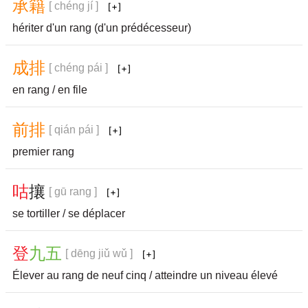
承
籍
[ chéng jí ]
hériter d'un rang (d'un prédécesseur)
成
排
[ chéng pái ]
en rang / en file
前
排
[ qián pái ]
premier rang
咕
攘
[ gū rang ]
se tortiller / se déplacer
登
九
五
[ dēng jiǔ wǔ ]
Élever au rang de neuf cinq / atteindre un niveau élevé