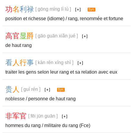
功
名
利
禄
[ gōng míng lì lù ]
position et richesse (idiome) / rang, renommée et fortune
高
官
显
爵
[ gāo guān xiǎn jué ]
de haut rang
看
人
行
事
[ kàn rén xíng shì ]
traiter les gens selon leur rang et sa relation avec eux
贵
人
[ guì rén ]
noblesse
/ personne de haut rang
非
军
官
[ fēi jūn guān ]
hommes du rang / militaire du rang (Fce)