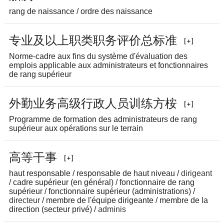
rang de naissance / ordre des naissance
专
业
及
以
上
职
类
职
务
评
价
总
标
准
Norme-cadre aux fins du système d'évaluation des
emplois applicable aux administrateurs et fonctionnaires
de rang supérieur
外
勤
业
务
高
级
行
政
人
员
训
练
方
桉
Programme de formation des administrateurs de rang
supérieur aux opérations sur le terrain
高
等
干
事
haut responsable / responsable de haut niveau /
dirigeant
/ cadre supérieur (en général) / fonctionnaire de rang
supérieur / fonctionnaire supérieur (administrations) /
directeur
/ membre de l'équipe dirigeante / membre de la
direction (secteur privé) /
adminis