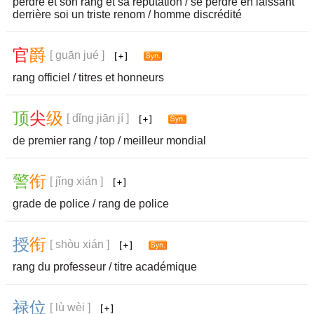
perdre et son rang et sa réputation / se perdre en laissant
derrière soi un triste renom / homme discrédité
官
爵
[ guān jué ]
rang officiel / titres et honneurs
顶
尖
级
[ dǐng jiān jí ]
de premier rang /
top
/ meilleur mondial
警
衔
[ jǐng xián ]
grade de police / rang de police
授
衔
[ shòu xián ]
rang du professeur / titre académique
禄
位
[ lù wèi ]