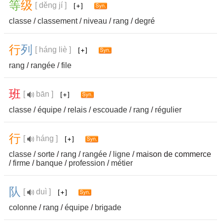
等
级
[ děng jí ]
classe
/
classement
/
niveau
/
rang
/
degré
行
列
[ háng liè ]
rang
/
rangée
/
file
班
[
bān ]
classe
/
équipe
/
relais
/
escouade
/
rang
/
régulier
行
[
háng ]
classe
/
sorte
/
rang
/
rangée
/
ligne
/ maison de commerce
/
firme
/
banque
/
profession
/
métier
队
[
duì ]
colonne
/
rang
/
équipe
/
brigade