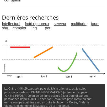
corruption
Dernières recherches
Intellectuel
froid rigoureux
serveur
multitude
jours
shu
complet
ling
pot
La Chine 中国 (
Zhongguó
), pays de l'Asie orientale, est le sujet
principal abordé sur CHINE INFORMATIONS (autrement appelé
"CHINE INFOS") ; ce guide en ligne est mis à jour pour et par des
passionnés depuis 2001. Cependant, les autres pays d'Asie du sud-
est ne sont pas oubliés avec en outre le Japon, la Corée, l'Inde, le
Vietnam, la Mongolie, la Malaisie, ou la Thailande.