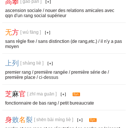
高
攀
[ gāo pān ]
ascension sociale / nouer des relations amicales avec
qqn d'un rang social supérieur
无
方
[ wú fāng ]
sans règle fixe / sans distinction (de rang,etc.) / il n'y a pas
moyen
上
列
[ shàng liè ]
premier rang / première rangée / première série de /
première place /
ci-dessus
芝
麻
官
[ zhī ma guān ]
fonctionnaire de bas rang / petit bureaucrate
身
败
名
裂
[ shēn bài míng liè ]