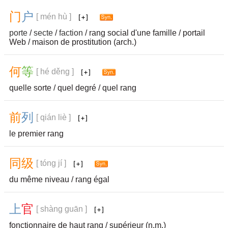
门
户
[ mén hù ]
porte
/
secte
/
faction
/ rang social d'une famille / portail
Web / maison de prostitution (arch.)
何
等
[ hé děng ]
quelle sorte / quel degré / quel rang
前
列
[ qián liè ]
le premier rang
同
级
[ tóng jí ]
du même niveau / rang égal
上
官
[ shàng guān ]
fonctionnaire de haut rang / supérieur (n.m.)