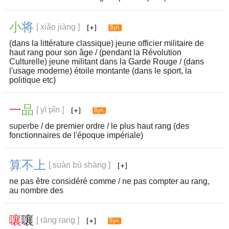
小
将
[ xiǎo jiàng ]
(dans la littérature classique) jeune officier militaire de
haut rang pour son âge / (pendant la Révolution
Culturelle) jeune militant dans la Garde Rouge / (dans
l'usage moderne) étoile montante (dans le sport, la
politique etc)
一
品
[ yī pǐn ]
superbe
/ de premier ordre / le plus haut rang (des
fonctionnaires de l'époque impériale)
算
不
上
[ suàn bù shàng ]
ne pas être considéré comme / ne pas compter au rang,
au nombre des
嚷
嚷
[ rāng rang ]