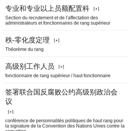
专
业
和
专
业
以
上
员
额
配
置
科
Section du recrutement et de l'affectation des
administrateurs et fonctionnaires de rang supérieur
秩
-零
化
度
定
理
Théorème du rang
高
级
别
工
作
人
员
fonctionnaire de rang supérieur / haut fonctionnaire
签
署
联
合
国
反
腐
败
公
约
高
级
别
政
治
会
议
conférence de personnalités politiques de haut rang pour
la signature de la Convention des Nations Unies contre la