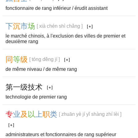
fonctionnaire de rang inférieur / érudit assistant
下
沉
市
场
[ xià chén shì chǎng ]
le marché chinois, à l'exclusion des villes de premier et
deuxième rang
同
等
级
[ tóng děng jí ]
de même niveau / de même rang
第
一
级
技
术
technologie de premier rang
专
业
及
以
上
职
类
[ zhuān yè jí yǐ shàng zhí lèi ]
administrateurs et fonctionnaires de rang supérieur