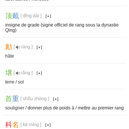
顶
戴
[ dǐng dài ]
insigne de grade (signe officiel de rang sous la dynastie
Qing)
勷
[
ráng ]
hâte
壌
[
rǎng ]
terre
/
sol
首
重
[ shǒu zhòng ]
souligner
/ donner plus de poids à / mettre au premier rang
科
名
[ kē míng ]