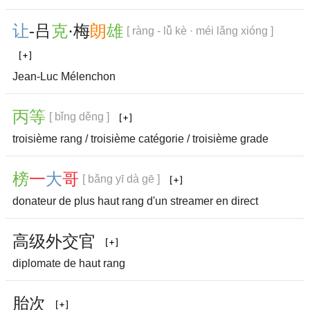
让
-吕
克
·
梅
朗
雄
[ ràng - lǚ kè · méi lǎng xióng ]
Jean-Luc Mélenchon
丙
等
[ bǐng děng ]
troisième rang / troisième catégorie / troisième grade
榜
一
大
哥
[ bǎng yī dà gē ]
donateur de plus haut rang d'un streamer en direct
高
级
外
交
官
diplomate de haut rang
胎
次