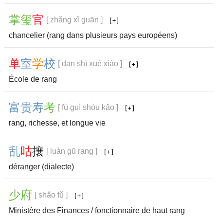
掌
玺
官
[ zhǎng xǐ guān ]
chancelier (rang dans plusieurs pays européens)
单
室
学
校
[ dān shì xué xiào ]
École de rang
富
贵
寿
考
[ fù guì shòu kǎo ]
rang, richesse, et longue vie
乱
咕
攘
[ luàn gū rang ]
déranger (dialecte)
少
府
[ shǎo fǔ ]
Ministère des Finances / fonctionnaire de haut rang