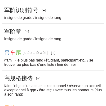
军
阶
识
别
符
号
insigne de grade / insigne de rang
军
阶
章
insigne de grade / insigne de rang
吊
车
尾
[ diào chē wěi ]
(famil.) le plus bas rang (étudiant, participant etc.) / se
trouver au plus bas d'une liste / finir dernier
高
规
格
接
待
faire l'objet d'un accueil exceptionnel / réserver un accueil
exceptionnel à qqn / être reçu avec tous les honneurs (dus
à son rang)