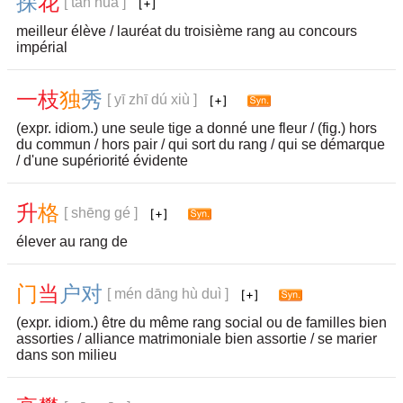
探
花
[ tàn huā ]
meilleur élève / lauréat du troisième rang au concours
impérial
一
枝
独
秀
[ yī zhī dú xiù ]
(expr. idiom.) une seule tige a donné une fleur / (fig.) hors
du commun / hors pair / qui sort du rang / qui se démarque
/ d'une supériorité évidente
升
格
[ shēng gé ]
élever au rang de
门
当
户
对
[ mén dāng hù duì ]
(expr. idiom.) être du même rang social ou de familles bien
assorties / alliance matrimoniale bien assortie / se marier
dans son milieu