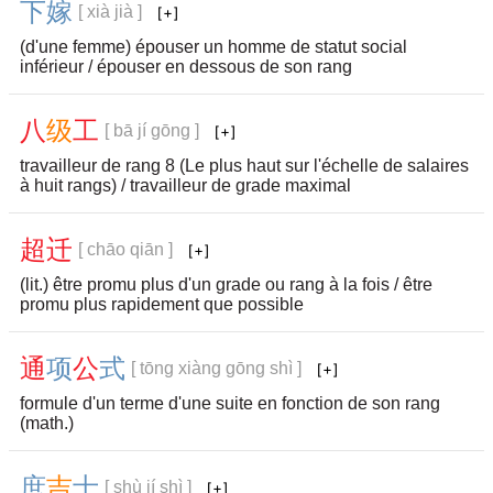
下
嫁
[ xià jià ]
(d'une femme) épouser un homme de statut social
inférieur / épouser en dessous de son rang
八
级
工
[ bā jí gōng ]
travailleur de rang 8 (Le plus haut sur l'échelle de salaires
à huit rangs) / travailleur de grade maximal
超
迁
[ chāo qiān ]
(lit.) être promu plus d'un grade ou rang à la fois / être
promu plus rapidement que possible
通
项
公
式
[ tōng xiàng gōng shì ]
formule d'un terme d'une suite en fonction de son rang
(math.)
庶
吉
士
[ shù jí shì ]