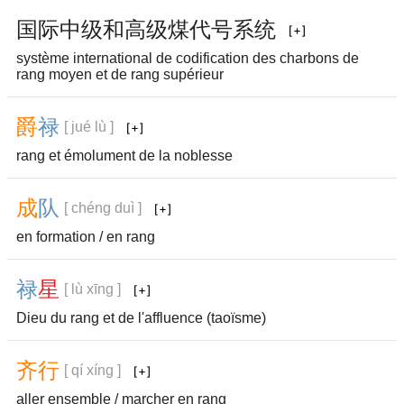
国
际
中
级
和
高
级
煤
代
号
系
统
système international de codification des charbons de
rang moyen et de rang supérieur
爵
禄
[ jué lù ]
rang et émolument de la noblesse
成
队
[ chéng duì ]
en formation / en rang
禄
星
[ lù xīng ]
Dieu du rang et de l'affluence (taoïsme)
齐
行
[ qí xíng ]
aller ensemble / marcher en rang