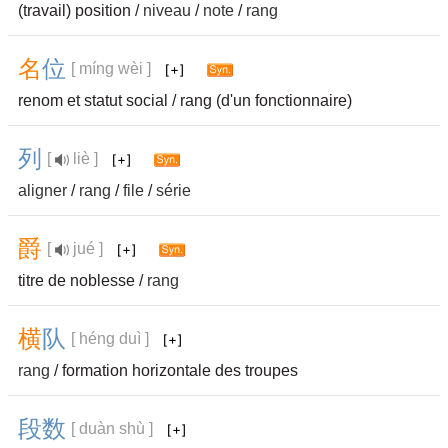
(travail) position /
niveau
/
note
/
rang
名
位
[ míng wèi ]
renom et statut social / rang (d'un fonctionnaire)
列
[
liè ]
aligner
/
rang
/
file
/
série
爵
[
jué ]
titre de noblesse /
rang
横
队
[ héng duì ]
rang
/ formation horizontale des troupes
段
数
[ duàn shù ]