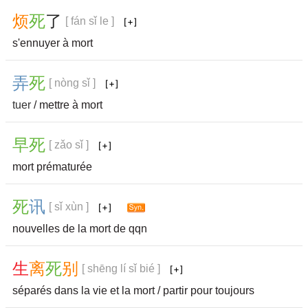
烦
死
了
[ fán sǐ le ]
s'ennuyer à mort
弄
死
[ nòng sǐ ]
tuer
/ mettre à mort
早
死
[ zǎo sǐ ]
mort prématurée
死
讯
[ sǐ xùn ]
nouvelles de la mort de qqn
生
离
死
别
[ shēng lí sǐ bié ]
séparés dans la vie et la mort / partir pour toujours