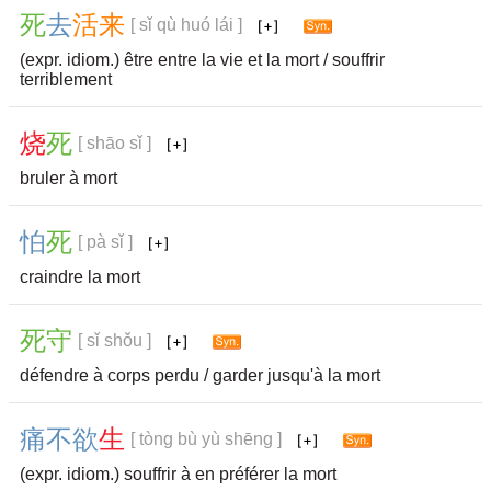
死
去
活
来
[ sǐ qù huó lái ]
(expr. idiom.) être entre la vie et la mort / souffrir
terriblement
烧
死
[ shāo sǐ ]
bruler à mort
怕
死
[ pà sǐ ]
craindre la mort
死
守
[ sǐ shǒu ]
défendre à corps perdu / garder jusqu'à la mort
痛
不
欲
生
[ tòng bù yù shēng ]
(expr. idiom.) souffrir à en préférer la mort