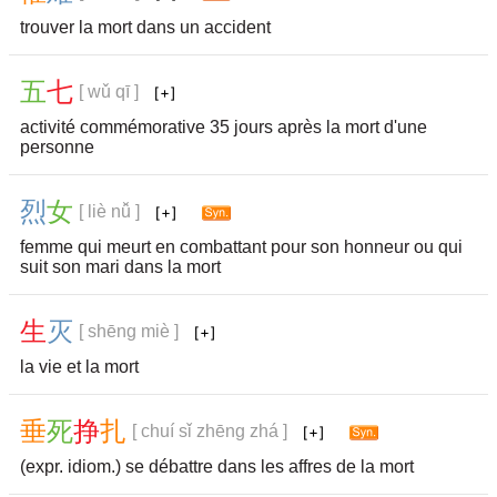
trouver la mort dans un accident
五
七
[ wǔ qī ]
activité commémorative 35 jours après la mort d'une
personne
烈
女
[ liè nǚ ]
femme qui meurt en combattant pour son honneur ou qui
suit son mari dans la mort
生
灭
[ shēng miè ]
la vie et la mort
垂
死
挣
扎
[ chuí sǐ zhēng zhá ]
(expr. idiom.) se débattre dans les affres de la mort