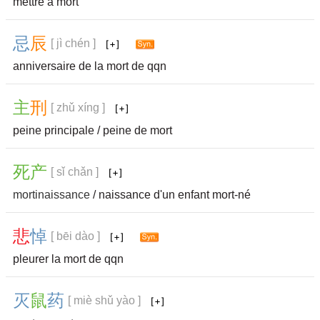
mettre à mort
忌
辰
[ jì chén ]
anniversaire de la mort de qqn
主
刑
[ zhǔ xíng ]
peine principale / peine de mort
死
产
[ sǐ chǎn ]
mortinaissance
/ naissance d'un enfant mort-né
悲
悼
[ bēi dào ]
pleurer la mort de qqn
灭
鼠
药
[ miè shǔ yào ]