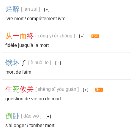
烂
醉
[ làn zuì ]
ivre mort / complètement ivre
从
一
而
终
[ cóng yī ér zhōng ]
fidèle jusqu'à la mort
饿
坏
了
[ è huài le ]
mort de faim
生
死
攸
关
[ shēng sǐ yōu guān ]
question de vie ou de mort
倒
卧
[ dǎo wò ]
s'allonger
/ tomber mort