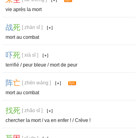
vie après la mort
战
死
[ zhàn sǐ ]
mort au combat
吓
死
[ xià sǐ ]
terrifié
/ peur bleue / mort de peur
阵
亡
[ zhèn wáng ]
mort au combat
找
死
[ zhǎo sǐ ]
chercher la mort / va en enfer ! / Crève !