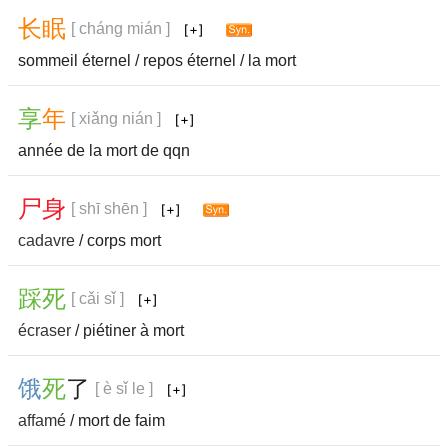
长
眠
[ cháng mián ]
sommeil éternel / repos éternel / la mort
享
年
[ xiǎng nián ]
année de la mort de qqn
尸
身
[ shī shēn ]
cadavre
/ corps mort
踩
死
[ cǎi sǐ ]
écraser
/ piétiner à mort
饿
死
了
[ è sǐ le ]
affamé
/ mort de faim