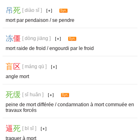
吊
死
[ diào sǐ ]
mort par pendaison / se pendre
冻
僵
[ dòng jiāng ]
mort raide de froid / engourdi par le froid
盲
区
[ máng qū ]
angle mort
死
缓
[ sǐ huǎn ]
peine de mort différée / condamnation à mort commuée en
travaux forcés
逼
死
[ bī sǐ ]
traquer à mort