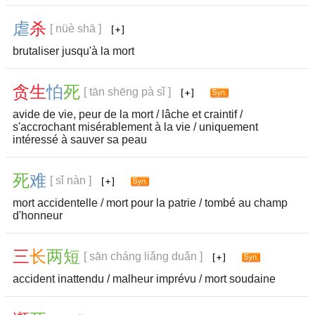
虐
杀
[ nüè shā ]
brutaliser jusqu'à la mort
贪
生
怕
死
[ tān shēng pà sǐ ]
avide de vie, peur de la mort / lâche et craintif /
s'accrochant misérablement à la vie / uniquement
intéressé à sauver sa peau
死
难
[ sǐ nàn ]
mort accidentelle / mort pour la patrie / tombé au champ
d'honneur
三
长
两
短
[ sān cháng liǎng duǎn ]
accident inattendu / malheur imprévu / mort soudaine