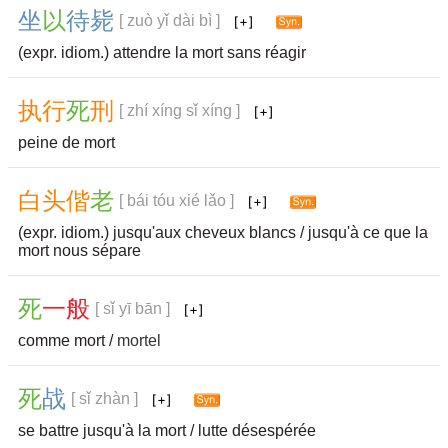
坐
以
待
毙
[ zuò yǐ dài bì ]
(expr. idiom.) attendre la mort sans réagir
执
行
死
刑
[ zhí xíng sǐ xíng ]
peine de mort
白
头
偕
老
[ bái tóu xié lǎo ]
(expr. idiom.) jusqu'aux cheveux blancs / jusqu'à ce que la
mort nous sépare
死
一
般
[ sǐ yī bān ]
comme mort /
mortel
死
战
[ sǐ zhàn ]
se battre jusqu'à la mort / lutte désespérée