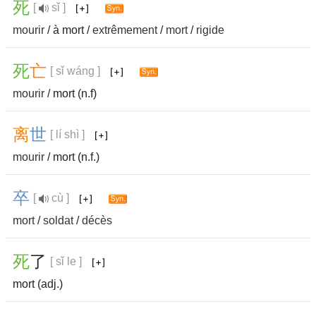
死
[
sǐ ]
mourir
/ à mort /
extrêmement
/
mort
/
rigide
死
亡
[ sǐ wáng ]
mourir
/ mort (n.f)
离
世
[ lí shì ]
mourir
/ mort (n.f.)
卒
[
cù ]
mort
/
soldat
/
décès
死
了
[ sǐ le ]
mort (adj.)