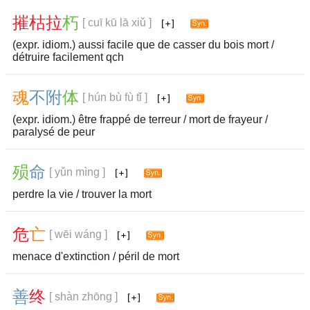
摧
枯
拉
朽
[ cuī kū lā xiǔ ]
(expr. idiom.) aussi facile que de casser du bois mort /
détruire facilement qch
魂
不
附
体
[ hún bù fù tǐ ]
(expr. idiom.) être frappé de terreur / mort de frayeur /
paralysé de peur
殒
命
[ yǔn mìng ]
perdre la vie / trouver la mort
危
亡
[ wēi wáng ]
menace d'extinction / péril de mort
善
终
[ shàn zhōng ]