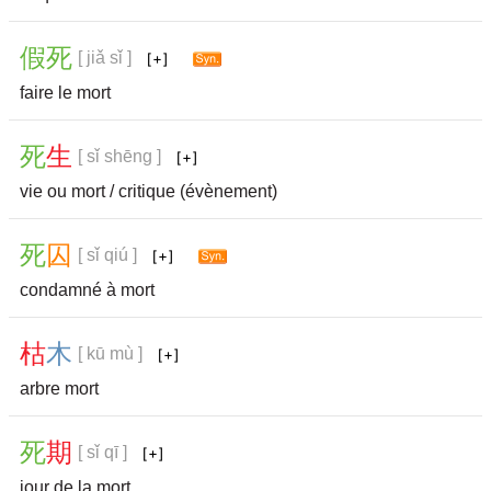
假
死
[ jiǎ sǐ ]
faire le mort
死
生
[ sǐ shēng ]
vie ou mort / critique (évènement)
死
囚
[ sǐ qiú ]
condamné à mort
枯
木
[ kū mù ]
arbre mort
死
期
[ sǐ qī ]
jour de la mort