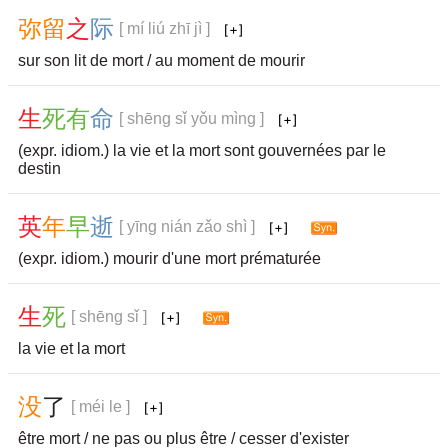
弥
留
之
际
[ mí liú zhī jì ]
sur son lit de mort / au moment de mourir
生
死
有
命
[ shēng sǐ yǒu mìng ]
(expr. idiom.) la vie et la mort sont gouvernées par le
destin
英
年
早
逝
[ yīng nián zǎo shì ]
(expr. idiom.) mourir d'une mort prématurée
生
死
[ shēng sǐ ]
la vie et la mort
没
了
[ méi le ]
être mort / ne pas ou plus être / cesser d'exister