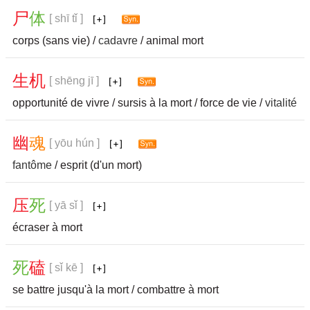
尸
体
[ shī tǐ ]
corps (sans vie) /
cadavre
/ animal mort
生
机
[ shēng jī ]
opportunité de vivre / sursis à la mort / force de vie /
vitalité
幽
魂
[ yōu hún ]
fantôme
/ esprit (d'un mort)
压
死
[ yā sǐ ]
écraser à mort
死
磕
[ sǐ kē ]
se battre jusqu'à la mort / combattre à mort