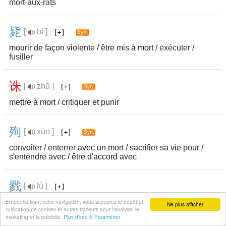
mort-aux-rats
毙
[
bì ]
mourir de façon violente / être mis à mort /
exécuter
/
fusiller
诛
[
zhū ]
mettre à mort / critiquer et punir
殉
[
xùn ]
convoiter
/ enterrer avec un mort / sacrifier sa vie pour /
s'entendre avec / être d'accord avec
戮
[
lù ]
En poursuivant votre navigation, vous acceptez le dépôt et
tuer
/ mettre à mort /
massacrer
Ne plus afficher
l'utilisation de cookies et autres traceurs pour l'analyse, le
marketing et la publicité.
Plus d'info & Paramétrer