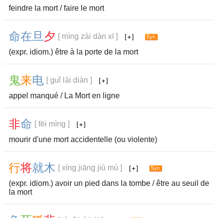
feindre la mort / faire le mort
命
在
旦
夕
[ mìng zài dàn xī ]
(expr. idiom.) être à la porte de la mort
鬼
来
电
[ guǐ lái diàn ]
appel manqué / La Mort en ligne
非
命
[ fēi mìng ]
mourir d'une mort accidentelle (ou violente)
行
将
就
木
[ xíng jiāng jiù mù ]
(expr. idiom.) avoir un pied dans la tombe / être au seuil de
la mort