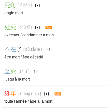
死
角
[ sǐ jiǎo ]
angle mort
处
死
[ chǔ sǐ ]
exécuter
/ condamner à mort
不
在
了
[ bù zài le ]
être mort / être décédé
至
死
[ zhì sǐ ]
jusqu'à la mort
终
年
[ zhōng nián ]
toute l'année / âge à la mort