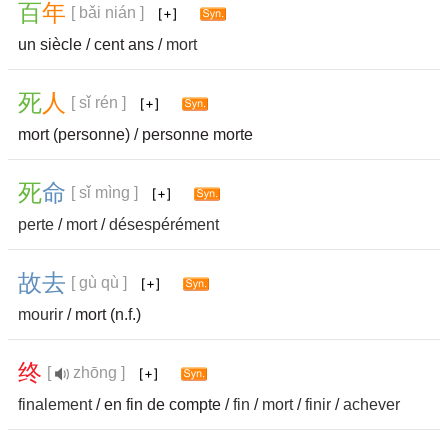
百
年
[ bǎi nián ]
un siècle / cent ans /
mort
死
人
[ sǐ rén ]
mort (personne) / personne morte
死
命
[ sǐ mìng ]
perte
/
mort
/
désespérément
故
去
[ gù qù ]
mourir
/ mort (n.f.)
终
[
zhōng ]
finalement
/ en fin de compte /
fin
/
mort
/
finir
/
achever