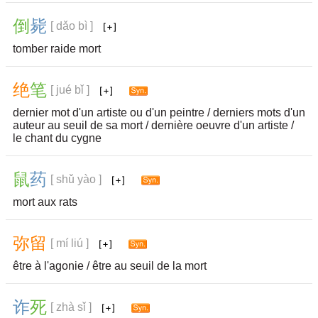
倒
毙
[ dǎo bì ]
tomber raide mort
绝
笔
[ jué bǐ ]
dernier mot d'un artiste ou d'un peintre / derniers mots d'un
auteur au seuil de sa mort / dernière oeuvre d'un artiste /
le chant du cygne
鼠
药
[ shǔ yào ]
mort aux rats
弥
留
[ mí liú ]
être à l'agonie / être au seuil de la mort
诈
死
[ zhà sǐ ]