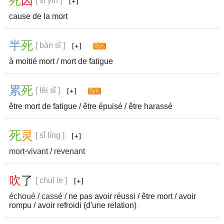
死
因
[ sǐ yīn ]
cause de la mort
半
死
[ bàn sǐ ]
à moitié mort / mort de fatigue
累
死
[ lèi sǐ ]
être mort de fatigue / être épuisé / être harassé
死
灵
[ sǐ líng ]
mort-vivant
/
revenant
吹
了
[ chuī le ]
échoué
/
cassé
/ ne pas avoir réussi / être mort / avoir
rompu / avoir refroidi (d'une relation)