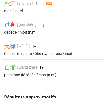
死
沉
[ sǐ chén ]
mort
/
lourd
过
身
[ guò shēn ]
décédé
/ mort (n.m)
无
禄
[ wú lù ]
être sans salaire / être malheureux /
mort
亡
者
[ wáng zhě ]
personne décédée / mort (n.m.)
Résultats approximatifs