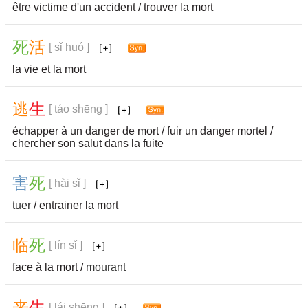
être victime d'un accident / trouver la mort
死
活
[ sǐ huó ]
la vie et la mort
逃
生
[ táo shēng ]
échapper à un danger de mort / fuir un danger mortel /
chercher son salut dans la fuite
害
死
[ hài sǐ ]
tuer
/ entrainer la mort
临
死
[ lín sǐ ]
face à la mort /
mourant
来
生
[ lái shēng ]