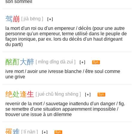
son sommeil
驾
崩
[ jià bēng ]
la mort d'un roi ou d'un empereur / décès (pour une autre
personne qu'un empereur, terme utilisé dans le peuple de
façon ironique, par ex. lors du décès d'un haut dirigeant
du parti)
酩
酊
大
醉
[ mǐng dǐng dà zuì ]
ivre mort / avoir une ivresse blanche / être soul comme
une grive
绝
处
逢
生
[ jué chǔ féng shēng ]
revenir de la mort / sauvetage inattendu d'un danger / fig.
se remettre d'une situation apparemment impossible /
trouver une issue à un dilemme
罹
难
[ lí nàn ]