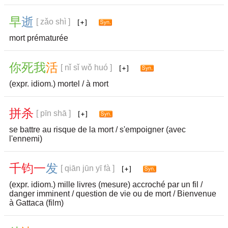
早
逝
[ zǎo shì ]
mort prématurée
你
死
我
活
[ nǐ sǐ wǒ huó ]
(expr. idiom.) mortel / à mort
拼
杀
[ pīn shā ]
se battre au risque de la mort / s'empoigner (avec
l'ennemi)
千
钧
一
发
[ qiān jūn yī fà ]
(expr. idiom.) mille livres (mesure) accroché par un fil /
danger imminent / question de vie ou de mort / Bienvenue
à Gattaca (film)