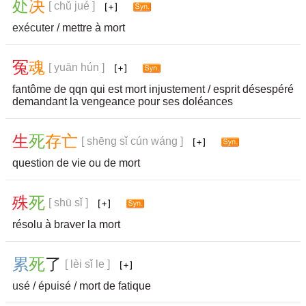
处
决
[ chǔ jué ]
exécuter
/ mettre à mort
冤
魂
[ yuān hún ]
fantôme de qqn qui est mort injustement / esprit désespéré
demandant la vengeance pour ses doléances
生
死
存
亡
[ shēng sǐ cún wáng ]
question de vie ou de mort
殊
死
[ shū sǐ ]
résolu à braver la mort
累
死
了
[ lèi sǐ le ]
usé
/
épuisé
/ mort de fatique