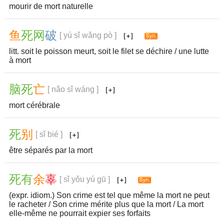
mourir de mort naturelle
鱼
死
网
破
[ yú sǐ wǎng pò ]
litt. soit le poisson meurt, soit le filet se déchire / une lutte
à mort
脑
死
亡
[ nǎo sǐ wáng ]
mort cérébrale
死
别
[ sǐ bié ]
être séparés par la mort
死
有
余
辜
[ sǐ yǒu yú gū ]
(expr. idiom.) Son crime est tel que même la mort ne peut
le racheter / Son crime mérite plus que la mort / La mort
elle-même ne pourrait expier ses forfaits