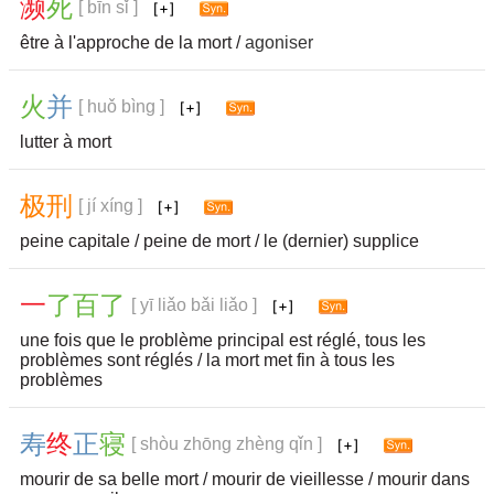
濒
死
[ bīn sǐ ]
être à l'approche de la mort /
agoniser
火
并
[ huǒ bìng ]
lutter à mort
极
刑
[ jí xíng ]
peine capitale / peine de mort / le (dernier) supplice
一
了
百
了
[ yī liǎo bǎi liǎo ]
une fois que le problème principal est réglé, tous les
problèmes sont réglés / la mort met fin à tous les
problèmes
寿
终
正
寝
[ shòu zhōng zhèng qǐn ]
mourir de sa belle mort / mourir de vieillesse / mourir dans