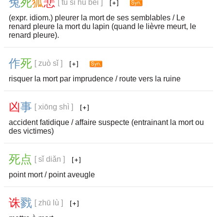
兔
死
狐
悲
[ tù sǐ hú bēi ]
(expr. idiom.) pleurer la mort de ses semblables / Le
renard pleure la mort du lapin (quand le lièvre meurt, le
renard pleure).
作
死
[ zuò sǐ ]
risquer la mort par imprudence / route vers la ruine
凶
事
[ xiōng shì ]
accident fatidique / affaire suspecte (entrainant la mort ou
des victimes)
死
点
[ sǐ diǎn ]
point mort / point aveugle
诛
戮
[ zhū lù ]