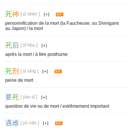
死
神
[ sǐ shén ]
personnification de la mort (la Faucheuse, ou Shinigami
au Japon) / la mort
死
后
[ sǐ hòu ]
après la mort / à titre posthume
死
刑
[ sǐ xíng ]
peine de mort
要
死
[ yào sǐ ]
question de vie ou de mort / extrêmement important
遇
难
[ yù nàn ]