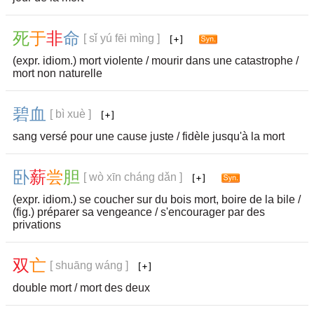
死
于
非
命
[ sǐ yú fēi mìng ]
(expr. idiom.) mort violente / mourir dans une catastrophe /
mort non naturelle
碧
血
[ bì xuè ]
sang versé pour une cause juste / fidèle jusqu'à la mort
卧
薪
尝
胆
[ wò xīn cháng dǎn ]
(expr. idiom.) se coucher sur du bois mort, boire de la bile /
(fig.) préparer sa vengeance / s'encourager par des
privations
双
亡
[ shuāng wáng ]
double mort / mort des deux