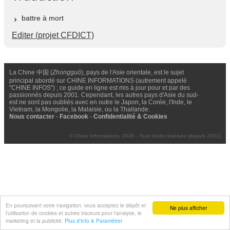
battre à mort
Editer (projet CFDICT)
La Chine 中国 (
Zhongguó
), pays de l'Asie orientale, est le sujet
principal abordé sur CHINE INFORMATIONS (autrement appelé
"CHINE INFOS") ; ce guide en ligne est mis à jour pour et par des
passionnés depuis 2001. Cependant, les autres pays d'Asie du sud-
est ne sont pas oubliés avec en outre le Japon, la Corée, l'Inde, le
Vietnam, la Mongolie, la Malaisie, ou la Thailande.
Nous contacter
-
Facebook
-
Confidentialité & Cookies
© Chine Informations, 2026 - Tous droits réservés (depuis 2001)
En poursuivant votre navigation, vous acceptez le dépôt et
Ne plus afficher
l'utilisation de cookies et autres traceurs pour l'analyse, le
marketing et la publicité.
Plus d'info & Paramétrer