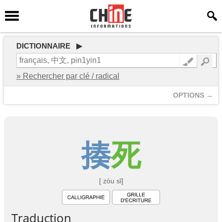
DICTIONNAIRE ▶
» Rechercher par clé / radical
OPTIONS →
揍
死
[ zòu sǐ]
Traduction