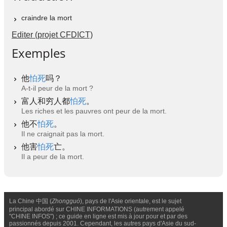
craindre la mort
Editer (projet CFDICT)
Exemples
他
怕死
吗？
A-t-il peur de la mort ?
富人和穷人都
怕死
。
Les riches et les pauvres ont peur de la mort.
他不
怕死
。
Il ne craignait pas la mort.
他害
怕死
亡。
Il a peur de la mort.
La Chine 中国 (
Zhongguó
), pays de l'Asie orientale, est le sujet
principal abordé sur CHINE INFORMATIONS (autrement appelé
"CHINE INFOS") ; ce guide en ligne est mis à jour pour et par des
passionnés depuis 2001. Cependant, les autres pays d'Asie du sud-