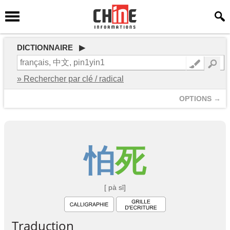
DICTIONNAIRE ▶
» Rechercher par clé / radical
OPTIONS →
怕
死
[ pà sǐ]
Traduction