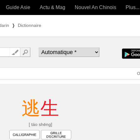
Guide Asie
Actu & Mag
Nouvel An Chinois
Plus...
Magazine
Forum (
darin
❭
Dictionnaire
Articles intemporels
 OUTILS) »
O
逃
生
[ táo shēng]