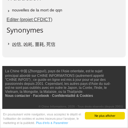
nouvelles de la mort de qqn
Editer (projet CFDICT)
Synonymes
凶信
, 凶耗,
噩耗
,
死信
La Chine 中国 (
Zhongguó
), pays de l'Asie orientale, est le sujet
principal abordé sur CHINE INFORMATIONS (autrement appelé
"CHINE INFOS") ; ce guide en ligne est mis à jour pour et par des
passionnés depuis 2001. Cependant, les autres pays d'Asie du sud-
est ne sont pas oubliés avec en outre le Japon, la Corée, l'Inde, le
Vietnam, la Mongolie, la Malaisie, ou la Thailande.
Nous contacter
-
Facebook
-
Confidentialité & Cookies
© Chine Informations, 2026 - Tous droits réservés (depuis 2001)
En poursuivant votre navigation, vous acceptez le dépôt et
Ne plus afficher
l'utilisation de cookies et autres traceurs pour l'analyse, le
marketing et la publicité.
Plus d'info & Paramétrer