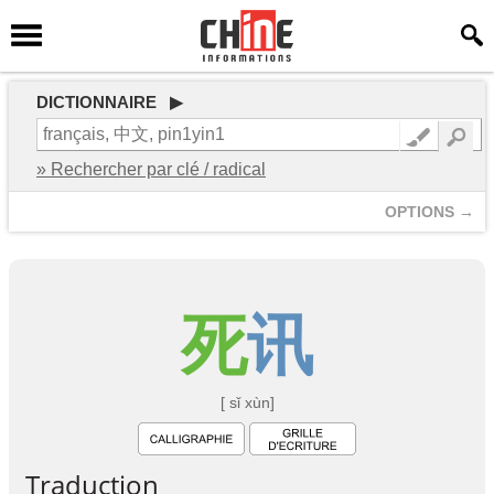
DICTIONNAIRE ▶
» Rechercher par clé / radical
OPTIONS →
死
讯
[ sǐ xùn]
Traduction