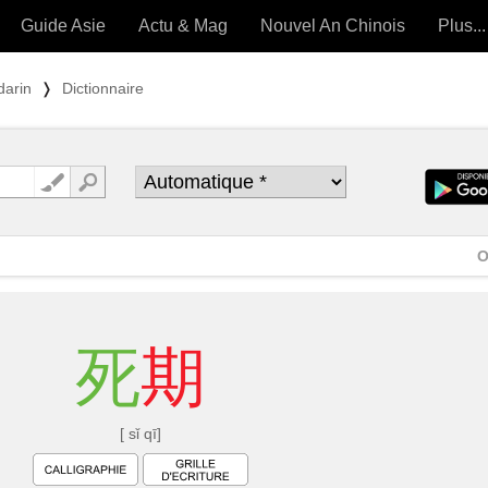
Guide Asie
Actu & Mag
Nouvel An Chinois
Plus...
Magazine
Forum (
darin
❭
Dictionnaire
Articles intemporels
 OUTILS) »
O
死
期
[ sǐ qī]