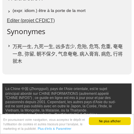
(expr. idiom.) être à la porte de la mort
Editer (projet CFDICT)
Synonymes
万死一生,
九死一生
,
凶多吉少
,
危殆
,
危笃
,
危重
,
奄奄
一息
,
弥留
,
朝不保夕
,
气息奄奄
,
病入膏肓
,
病危
,
行将
就木
La Chine 中国 (
Zhongguó
), pays de l'Asie orientale, est le sujet
principal abordé sur CHINE INFORMATIONS (autrement appelé
"CHINE INFOS") ; ce guide en ligne est mis à jour pour et par des
passionnés depuis 2001. Cependant, les autres pays d'Asie du sud-
est ne sont pas oubliés avec en outre le Japon, la Corée, l'Inde, le
Vietnam, la Mongolie, la Malaisie, ou la Thailande.
Nous contacter
-
Facebook
-
Confidentialité & Cookies
En poursuivant votre navigation, vous acceptez le dépôt et
Ne plus afficher
l'utilisation de cookies et autres traceurs pour l'analyse, le
© Chine Informations, 2026 - Tous droits réservés (depuis 2001)
marketing et la publicité.
Plus d'info & Paramétrer