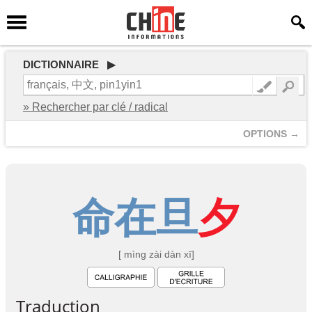
DICTIONNAIRE ▶
» Rechercher par clé / radical
OPTIONS →
命
在
旦
夕
[ mìng zài dàn xī]
Traduction