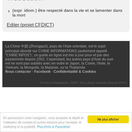
(expr. idiom.) être respecté dans la vie et se lamenter dans
la mort
Editer (projet CFDICT)
La Chine 中国 (
Zhongguó
), pays de l'Asie orientale, est le sujet
principal abordé sur CHINE INFORMATIONS (autrement appelé
"CHINE INFOS") ; ce guide en ligne est mis à jour pour et par des
passionnés depuis 2001. Cependant, les autres pays d'Asie du sud-
est ne sont pas oubliés avec en outre le Japon, la Corée, l'Inde, le
Vietnam, la Mongolie, la Malaisie, ou la Thailande.
Nous contacter
-
Facebook
-
Confidentialité & Cookies
© Chine Informations, 2026 - Tous droits réservés (depuis 2001)
En poursuivant votre navigation, vous acceptez le dépôt et
Ne plus afficher
l'utilisation de cookies et autres traceurs pour l'analyse, le
marketing et la publicité.
Plus d'info & Paramétrer