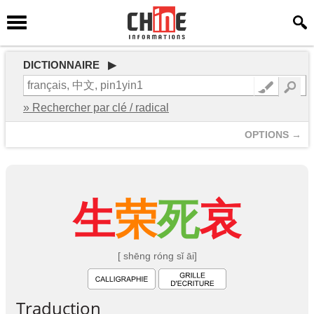
DICTIONNAIRE ▶
» Rechercher par clé / radical
OPTIONS →
生
荣
死
哀
[ shēng róng sǐ āi]
Traduction