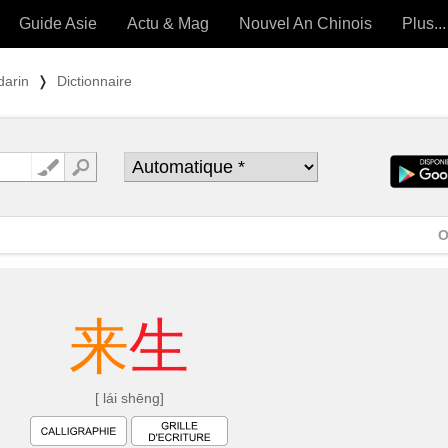
Guide Asie
Actu & Mag
Nouvel An Chinois
Plus...
Magazine
Forum (
darin
❭
Dictionnaire
Articles intemporels
 OUTILS) »
O
来
生
[ lái shēng]