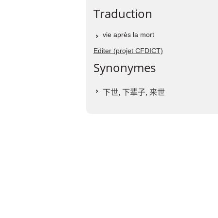
Traduction
vie après la mort
Editer (projet CFDICT)
Synonymes
下世
,
下辈子
,
来世