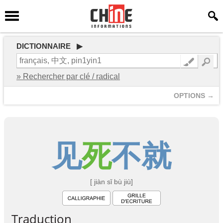
DICTIONNAIRE ▶
» Rechercher par clé / radical
OPTIONS →
见
死
不
就
[ jiàn sǐ bù jiù]
Traduction