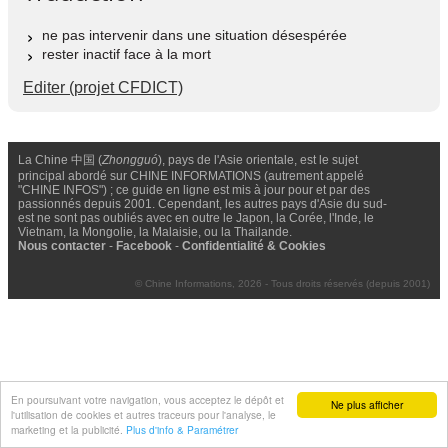
ne pas intervenir dans une situation désespérée
rester inactif face à la mort
Editer (projet CFDICT)
La Chine 中国 (
Zhongguó
), pays de l'Asie orientale, est le sujet
principal abordé sur CHINE INFORMATIONS (autrement appelé
"CHINE INFOS") ; ce guide en ligne est mis à jour pour et par des
passionnés depuis 2001. Cependant, les autres pays d'Asie du sud-
est ne sont pas oubliés avec en outre le Japon, la Corée, l'Inde, le
Vietnam, la Mongolie, la Malaisie, ou la Thailande.
Nous contacter
-
Facebook
-
Confidentialité & Cookies
© Chine Informations, 2026 - Tous droits réservés (depuis 2001)
En poursuivant votre navigation, vous acceptez le dépôt et
Ne plus afficher
l'utilisation de cookies et autres traceurs pour l'analyse, le
marketing et la publicité.
Plus d'info & Paramétrer