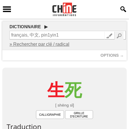
DICTIONNAIRE ▶
» Rechercher par clé / radical
OPTIONS →
生
死
[ shēng sǐ]
Traduction