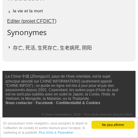
la vie et la mort
Editer (projet CFDICT)
Synonymes
存亡
,
死活
,
生死存亡
,
生老病死
,
阴阳
La Chine 中国 (
Zhongguó
), pays de l'Asie orientale, est le sujet
principal abordé sur CHINE INFORMATIONS (autrement appelé
"CHINE INFOS") ; ce guide en ligne est mis à jour pour et par des
passionnés depuis 2001. Cependant, les autres pays d'Asie du sud-
est ne sont pas oubliés avec en outre le Japon, la Corée, l'Inde, le
Vietnam, la Mongolie, la Malaisie, ou la Thailande.
Nous contacter
-
Facebook
-
Confidentialité & Cookies
© Chine Informations, 2026 - Tous droits réservés (depuis 2001)
En poursuivant votre navigation, vous acceptez le dépôt et
Ne plus afficher
l'utilisation de cookies et autres traceurs pour l'analyse, le
marketing et la publicité.
Plus d'info & Paramétrer