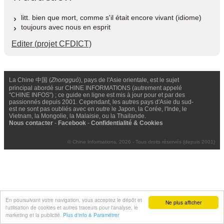
litt. bien que mort, comme s'il était encore vivant (idiome)
toujours avec nous en esprit
Editer (projet CFDICT)
La Chine 中国 (
Zhongguó
), pays de l'Asie orientale, est le sujet
principal abordé sur CHINE INFORMATIONS (autrement appelé
"CHINE INFOS") ; ce guide en ligne est mis à jour pour et par des
passionnés depuis 2001. Cependant, les autres pays d'Asie du sud-
est ne sont pas oubliés avec en outre le Japon, la Corée, l'Inde, le
Vietnam, la Mongolie, la Malaisie, ou la Thailande.
Nous contacter
-
Facebook
-
Confidentialité & Cookies
© Chine Informations, 2026 - Tous droits réservés (depuis 2001)
En poursuivant votre navigation, vous acceptez le dépôt et
Ne plus afficher
l'utilisation de cookies et autres traceurs pour l'analyse, le
marketing et la publicité.
Plus d'info & Paramétrer