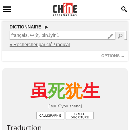
DICTIONNAIRE ▶
» Rechercher par clé / radical
OPTIONS →
虽
死
犹
生
[ suī sǐ yóu shēng]
Traduction