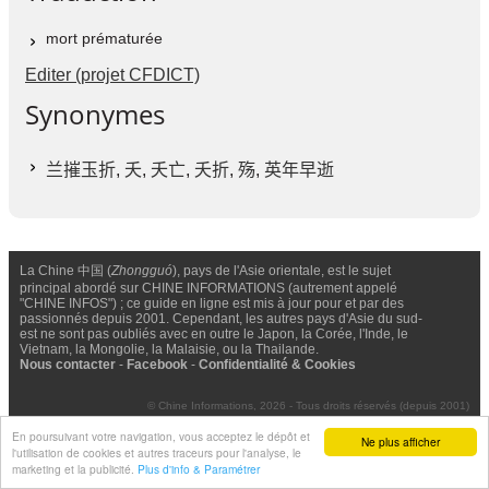
mort prématurée
Editer (projet CFDICT)
Synonymes
兰摧玉折
,
夭
,
夭亡
,
夭折
,
殇
,
英年早逝
La Chine 中国 (
Zhongguó
), pays de l'Asie orientale, est le sujet
principal abordé sur CHINE INFORMATIONS (autrement appelé
"CHINE INFOS") ; ce guide en ligne est mis à jour pour et par des
passionnés depuis 2001. Cependant, les autres pays d'Asie du sud-
est ne sont pas oubliés avec en outre le Japon, la Corée, l'Inde, le
Vietnam, la Mongolie, la Malaisie, ou la Thailande.
Nous contacter
-
Facebook
-
Confidentialité & Cookies
© Chine Informations, 2026 - Tous droits réservés (depuis 2001)
En poursuivant votre navigation, vous acceptez le dépôt et
Ne plus afficher
l'utilisation de cookies et autres traceurs pour l'analyse, le
marketing et la publicité.
Plus d'info & Paramétrer