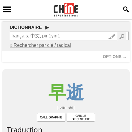
DICTIONNAIRE ▶
» Rechercher par clé / radical
OPTIONS →
早
逝
[ zǎo shì]
Traduction