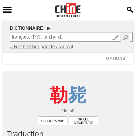
DICTIONNAIRE ▶
» Rechercher par clé / radical
OPTIONS →
勒
毙
[ lēi bì]
Traduction