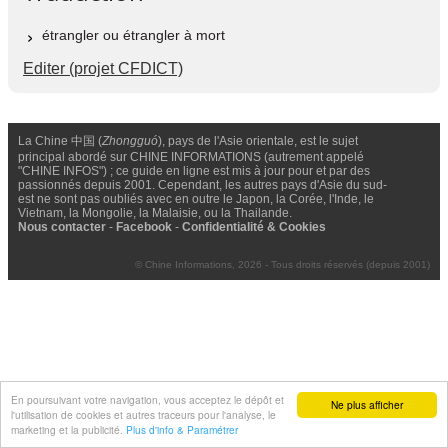
étrangler ou étrangler à mort
Editer (projet CFDICT)
La Chine 中国 (
Zhongguó
), pays de l'Asie orientale, est le sujet
principal abordé sur CHINE INFORMATIONS (autrement appelé
"CHINE INFOS") ; ce guide en ligne est mis à jour pour et par des
passionnés depuis 2001. Cependant, les autres pays d'Asie du sud-
est ne sont pas oubliés avec en outre le Japon, la Corée, l'Inde, le
Vietnam, la Mongolie, la Malaisie, ou la Thailande.
Nous contacter
-
Facebook
-
Confidentialité & Cookies
© Chine Informations, 2026 - Tous droits réservés (depuis 2001)
En poursuivant votre navigation, vous acceptez le dépôt et
Ne plus afficher
l'utilisation de cookies et autres traceurs pour l'analyse, le
marketing et la publicité.
Plus d'info & Paramétrer