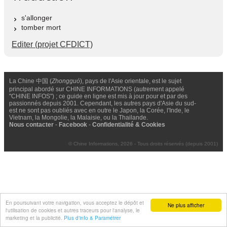
s'allonger
tomber mort
Editer (projet CFDICT)
La Chine 中国 (
Zhongguó
), pays de l'Asie orientale, est le sujet
principal abordé sur CHINE INFORMATIONS (autrement appelé
"CHINE INFOS") ; ce guide en ligne est mis à jour pour et par des
passionnés depuis 2001. Cependant, les autres pays d'Asie du sud-
est ne sont pas oubliés avec en outre le Japon, la Corée, l'Inde, le
Vietnam, la Mongolie, la Malaisie, ou la Thailande.
Nous contacter
-
Facebook
-
Confidentialité & Cookies
© Chine Informations, 2026 - Tous droits réservés (depuis 2001)
En poursuivant votre navigation, vous acceptez le dépôt et
Ne plus afficher
l'utilisation de cookies et autres traceurs pour l'analyse, le
marketing et la publicité.
Plus d'info & Paramétrer