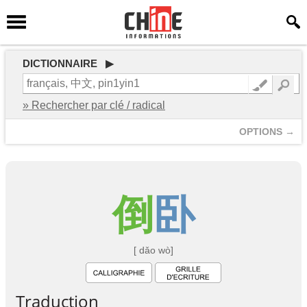
DICTIONNAIRE ▶
» Rechercher par clé / radical
OPTIONS →
倒
卧
[ dǎo wò]
Traduction