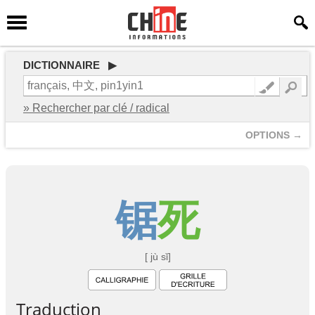
DICTIONNAIRE ▶
» Rechercher par clé / radical
OPTIONS →
锯
死
[ jù sǐ]
Traduction