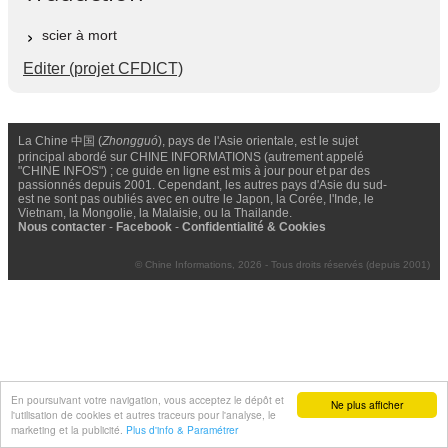
scier à mort
Editer (projet CFDICT)
La Chine 中国 (
Zhongguó
), pays de l'Asie orientale, est le sujet
principal abordé sur CHINE INFORMATIONS (autrement appelé
"CHINE INFOS") ; ce guide en ligne est mis à jour pour et par des
passionnés depuis 2001. Cependant, les autres pays d'Asie du sud-
est ne sont pas oubliés avec en outre le Japon, la Corée, l'Inde, le
Vietnam, la Mongolie, la Malaisie, ou la Thailande.
Nous contacter
-
Facebook
-
Confidentialité & Cookies
© Chine Informations, 2026 - Tous droits réservés (depuis 2001)
En poursuivant votre navigation, vous acceptez le dépôt et
Ne plus afficher
l'utilisation de cookies et autres traceurs pour l'analyse, le
marketing et la publicité.
Plus d'info & Paramétrer