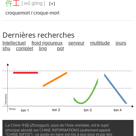
仵
工
[ wǔ gōng ]
croquemort
/
croque-mort
Dernières recherches
Intellectuel
froid rigoureux
serveur
multitude
jours
shu
complet
ling
pot
La Chine 中国 (
Zhongguó
), pays de l'Asie orientale, est le sujet
principal abordé sur CHINE INFORMATIONS (autrement appelé
"CHINE INFOS") ; ce guide en ligne est mis à jour pour et par des