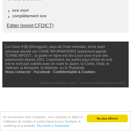
ivre mort
complètement ivre
Editer (projet CFDICT)
La Chine 中国 (
Zhongguó
), pays de l'Asie orientale, est le sujet
principal abordé sur CHINE INFORMATIONS (autrement appelé
"CHINE INFOS") ; ce guide en ligne est mis à jour pour et par des
passionnés depuis 2001. Cependant, les autres pays d'Asie du sud-
est ne sont pas oubliés avec en outre le Japon, la Corée, l'Inde, le
Vietnam, la Mongolie, la Malaisie, ou la Thailande.
Nous contacter
-
Facebook
-
Confidentialité & Cookies
© Chine Informations, 2026 - Tous droits réservés (depuis 2001)
En poursuivant votre navigation, vous acceptez le dépôt et
Ne plus afficher
l'utilisation de cookies et autres traceurs pour l'analyse, le
marketing et la publicité.
Plus d'info & Paramétrer