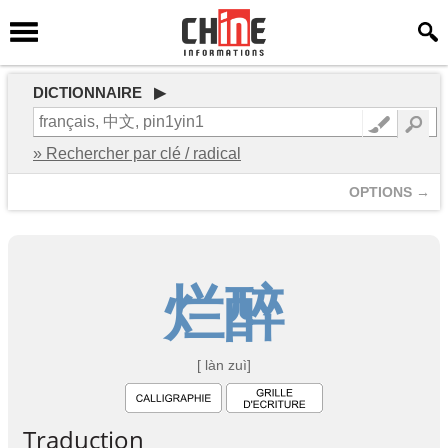
DICTIONNAIRE ▶
» Rechercher par clé / radical
OPTIONS →
烂
醉
[ làn zuì]
Traduction