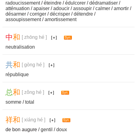
radoucissement
/
éteindre
/
édulcorer
/
dédramatiser
/
atténuation
/
apaiser
/
adoucir
/
assoupir
/
calmer
/
amortir
/
désarmer
/
corriger
/
décrisper
/
détendre
/
assoupissement
/
amortissement
中
和
[ zhōng hé ]
neutralisation
共
和
[ gòng hé ]
république
总
和
[ zǒng hé ]
somme
/
total
祥
和
[ xiáng hé ]
de bon augure /
gentil
/
doux