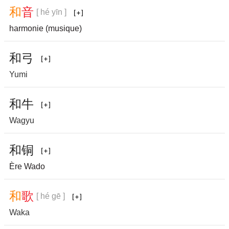
和
音
[ hé yīn ]
harmonie (musique)
和
弓
Yumi
和
牛
Wagyu
和
铜
Ère Wado
和
歌
[ hé gē ]
Waka