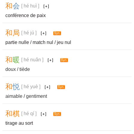
和
会
[ hé huì ]
conférence de paix
和
局
[ hé jú ]
partie nulle / match nul / jeu nul
和
暖
[ hé nuǎn ]
doux
/
tiède
和
悦
[ hé yuè ]
aimable
/
gentiment
和
棋
[ hé qí ]
tirage au sort