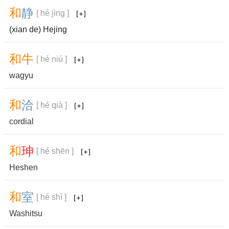
和
静
[ hé jìng ]
(xian de) Hejing
和
牛
[ hé niú ]
wagyu
和
洽
[ hé qià ]
cordial
和
珅
[ hé shēn ]
Heshen
和
室
[ hé shì ]
Washitsu