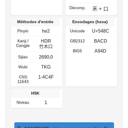
Décomp.
禾
+
口
Méthodes d'entrée
Encodages (hexa)
Pinyin
he2
Unicode
U+548C
Kanji /
HDR
GB2312
BACD
Cangjie
竹木口
BIG5
A94D
Sijiao
2690.0
Wubi
TKG
CNS
1-4C4F
11643
HSK
Niveau
1