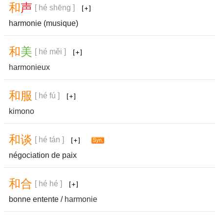
和
声
[ hé shēng ]
harmonie (musique)
和
美
[ hé měi ]
harmonieux
和
服
[ hé fú ]
kimono
和
谈
[ hé tán ]
négociation de paix
和
合
[ hé hé ]
bonne entente /
harmonie