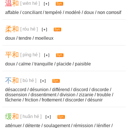
温
和
[ wēn hé ]
affable
/
conciliant
/
tempéré
/
modéré
/
doux
/ non corrosif
柔
和
[ róu hé ]
doux
/
tendre
/
moelleux
平
和
[ píng hé ]
doux
/
calme
/
tranquille
/
placide
/
paisible
不
和
[ bù hé ]
désaccord
/
désunion
/
différend
/
discord
/
discorde
/
dissension
/
dissentiment
/
division
/
zizanie
/
trouble
/
fâcherie
/
friction
/
frottement
/
discorder
/
désunir
缓
和
[ huǎn hé ]
atténuer
/
détente
/
soulagement
/
rémission
/
lénifier
/