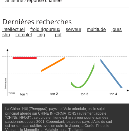
antienne
/ réponse chantée
Dernières recherches
Intellectuel
froid rigoureux
serveur
multitude
jours
shu
complet
ling
pot
La Chine 中国 (
Zhongguó
), pays de l'Asie orientale, est le sujet
principal abordé sur CHINE INFORMATIONS (autrement appelé
"CHINE INFOS") ; ce guide en ligne est mis à jour pour et par des
passionnés depuis 2001. Cependant, les autres pays d'Asie du sud-
est ne sont pas oubliés avec en outre le Japon, la Corée, l'Inde, le
Vietnam, la Mongolie, la Malaisie, ou la Thailande.