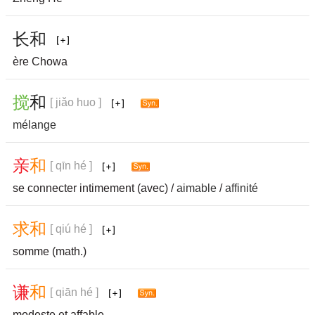
长
和
ère Chowa
搅
和
[ jiǎo huo ]
mélange
亲
和
[ qīn hé ]
se connecter intimement (avec) /
aimable
/
affinité
求
和
[ qiú hé ]
somme (math.)
谦
和
[ qiān hé ]
modeste et affable