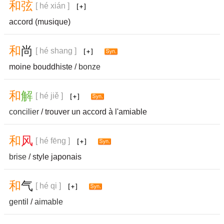
和
弦
[ hé xián ]
accord (musique)
和
尚
[ hé shang ]
moine bouddhiste /
bonze
和
解
[ hé jiě ]
concilier
/ trouver un accord à l'amiable
和
风
[ hé fēng ]
brise
/ style japonais
和
气
[ hé qi ]
gentil
/
aimable