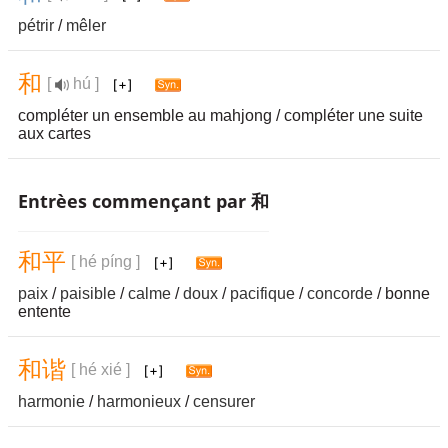
pétrir
/
mêler
和
[
hú ]
compléter un ensemble au mahjong / compléter une suite
aux cartes
Entrèes commençant par 和
和
平
[ hé píng ]
paix
/
paisible
/
calme
/
doux
/
pacifique
/
concorde
/ bonne
entente
和
谐
[ hé xié ]
harmonie
/
harmonieux
/
censurer