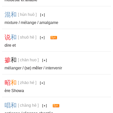
混
和
[ hùn huò ]
mixture
/
mélange
/
amalgame
说
和
[ shuō hè ]
dire et
掺
和
[ chān huo ]
mélanger
/ (se) mêler /
intervenir
昭
和
[ zhāo hé ]
ère Showa
唱
和
[ chàng hè ]