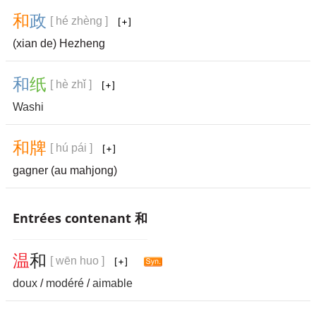
和
政
[ hé zhèng ]
(xian de) Hezheng
和
纸
[ hè zhǐ ]
Washi
和
牌
[ hú pái ]
gagner (au mahjong)
Entrées contenant 和
温
和
[ wēn huo ]
doux
/
modéré
/
aimable