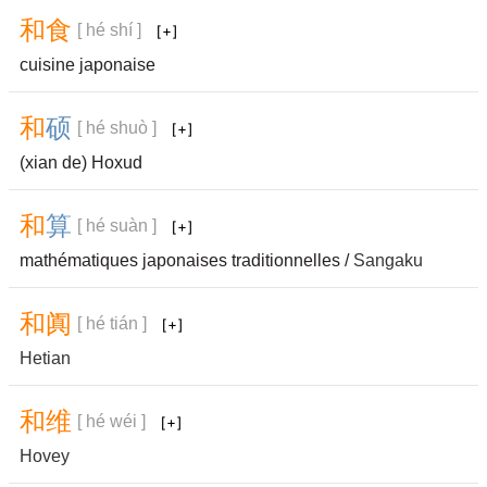
和
食
[ hé shí ]
cuisine japonaise
和
硕
[ hé shuò ]
(xian de) Hoxud
和
算
[ hé suàn ]
mathématiques japonaises traditionnelles /
Sangaku
和
阗
[ hé tián ]
Hetian
和
维
[ hé wéi ]
Hovey