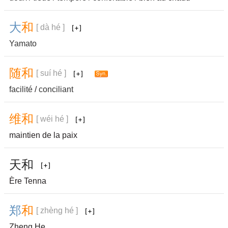
大
和
[ dà hé ]
Yamato
随
和
[ suí hé ]
facilité
/
conciliant
维
和
[ wéi hé ]
maintien de la paix
天
和
Ère Tenna
郑
和
[ zhèng hé ]
Zheng He