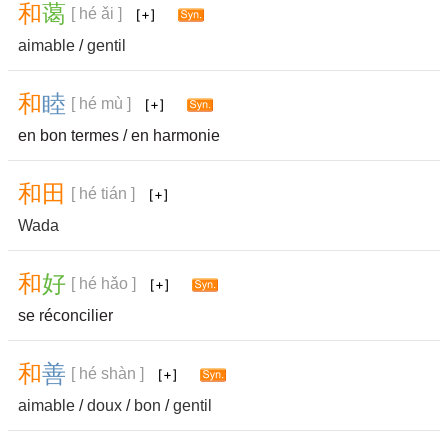
和
蔼
[ hé ǎi ]
aimable
/
gentil
和
睦
[ hé mù ]
en bon termes / en harmonie
和
田
[ hé tián ]
Wada
和
好
[ hé hǎo ]
se réconcilier
和
善
[ hé shàn ]
aimable
/
doux
/
bon
/
gentil