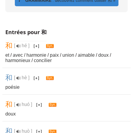
?
GRAMMAIRE
: découvrez comment utiliser
和
»
Entrées pour 和
和
[
hé ]
et
/
avec
/
harmonie
/
paix
/
union
/
aimable
/
doux
/
harmonieux
/
concilier
和
[
hè ]
poésie
和
[
huó ]
doux
和
[
huò ]