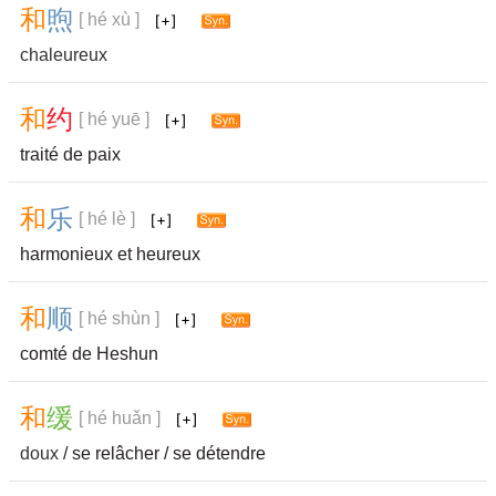
和
煦
[ hé xù ]
chaleureux
和
约
[ hé yuē ]
traité de paix
和
乐
[ hé lè ]
harmonieux et heureux
和
顺
[ hé shùn ]
comté de Heshun
和
缓
[ hé huǎn ]
doux
/ se relâcher / se détendre