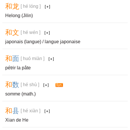
和
龙
[ hé lóng ]
Helong (Jilin)
和
文
[ hé wén ]
japonais (langue) / langue japonaise
和
面
[ huó miàn ]
pétrir la pâte
和
数
[ hé shù ]
somme (math.)
和
县
[ hé xiàn ]
Xian de He