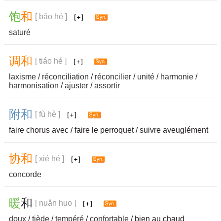
饱
和
[ bǎo hé ]
saturé
调
和
[ tiáo hé ]
laxisme
/
réconciliation
/
réconcilier
/
unité
/
harmonie
/
harmonisation
/
ajuster
/
assortir
附
和
[ fù hè ]
faire chorus avec / faire le perroquet / suivre aveuglément
协
和
[ xié hé ]
concorde
暖
和
[ nuǎn huo ]
doux
/
tiède
/
tempéré
/
confortable
/ bien au chaud