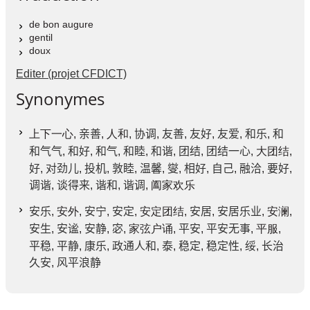
de bon augure
gentil
doux
Editer (projet CFDICT)
Synonymes
上下一心,
亲善
, 人和,
协调
,
友善
,
友好
,
友爱
,
和乐
,
和
和气气
,
和好
,
和气
,
和睦
,
和谐
,
团结
,
团结一心
, 大团结,
好
,
对劲儿
,
投机
,
敦睦
,
温馨
,
燮
,
相好
,
自己
,
融洽
,
要好
,
调谐
,
谈得来
,
谐和
,
谐调
, 阖家欢乐
安乐
, 安外,
安宁
,
安定
, 安定团结,
安居
,
安居乐业
, 安澜,
安生
,
安谧
,
安静
,
宓
, 家弦户诵,
平安
,
平安无事
, 平服,
平稳
,
平静
,
康乐
,
政通人和
,
泰
,
稳定
,
稳定性
,
绥
,
长治
久安
,
风平浪静