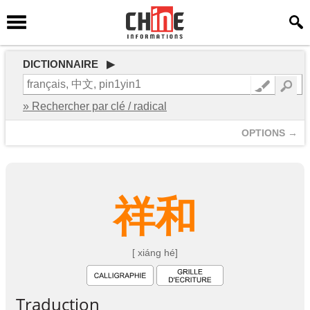
DICTIONNAIRE ▶
» Rechercher par clé / radical
OPTIONS →
祥
和
[ xiáng hé]
Traduction