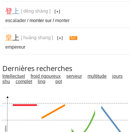
登
上
[ dēng shàng ]
escalader
/ monter sur /
monter
皇
上
[ huáng shang ]
empereur
Dernières recherches
Intellectuel
froid rigoureux
serveur
multitude
jours
shu
complet
ling
pot