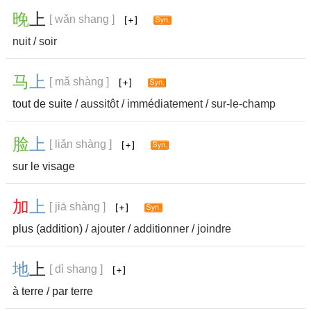
晚
上
[ wǎn shang ]
nuit
/
soir
马
上
[ mǎ shàng ]
tout de suite /
aussitôt
/
immédiatement
/
sur-le-champ
脸
上
[ liǎn shàng ]
sur le visage
加
上
[ jiā shàng ]
plus (addition) /
ajouter
/
additionner
/
joindre
地
上
[ dì shang ]
à terre / par terre