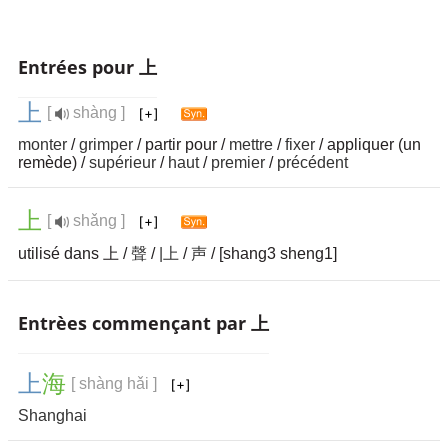
Entrées pour 上
上
[
shàng ]
monter
/
grimper
/ partir pour /
mettre
/
fixer
/ appliquer (un
remède) /
supérieur
/
haut
/
premier
/
précédent
上
[
shǎng ]
utilisé dans 上 /
聲
/
|上
/
声
/ [shang3 sheng1]
Entrèes commençant par 上
上
海
[ shàng hǎi ]
Shanghai