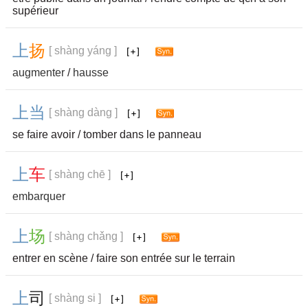
supérieur
上
扬
[ shàng yáng ]
augmenter
/
hausse
上
当
[ shàng dàng ]
se faire avoir / tomber dans le panneau
上
车
[ shàng chē ]
embarquer
上
场
[ shàng chǎng ]
entrer en scène / faire son entrée sur le terrain
上
司
[ shàng si ]