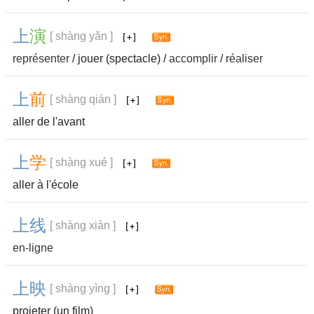
上
演
[ shàng yǎn ]
représenter
/ jouer (spectacle) /
accomplir
/
réaliser
上
前
[ shàng qián ]
aller de l'avant
上
学
[ shàng xué ]
aller à l'école
上
线
[ shàng xiàn ]
en-ligne
上
映
[ shàng yìng ]
projeter (un film)