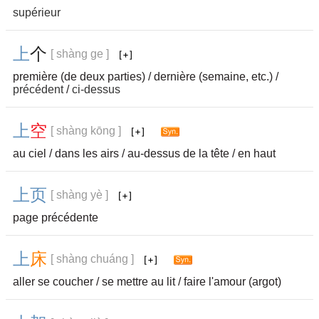
supérieur
上
个
[ shàng ge ]
première (de deux parties) / dernière (semaine, etc.) /
précédent
/
ci-dessus
上
空
[ shàng kōng ]
au ciel / dans les airs / au-dessus de la tête / en haut
上
页
[ shàng yè ]
page précédente
上
床
[ shàng chuáng ]
aller se coucher / se mettre au lit / faire l'amour (argot)