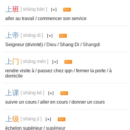
上
班
[ shàng bān ]
aller au travail / commencer son service
上
帝
[ shàng dì ]
Seigneur (divinité) /
Dieu
/ Shang Di /
Shangdi
上
门
[ shàng mén ]
rendre visite à / passez chez qqn / fermer la porte / à
domicile
上
课
[ shàng kè ]
suivre un cours / aller en cours / donner un cours
上
级
[ shàng jí ]
échelon supérieur /
supérieur