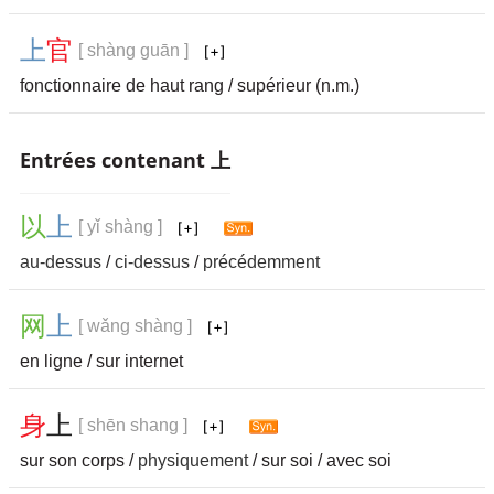
上
官
[ shàng guān ]
fonctionnaire de haut rang / supérieur (n.m.)
Entrées contenant 上
以
上
[ yǐ shàng ]
au-dessus
/
ci-dessus
/
précédemment
网
上
[ wǎng shàng ]
en ligne / sur internet
身
上
[ shēn shang ]
sur son corps /
physiquement
/ sur soi / avec soi