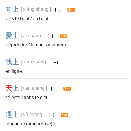
向
上
[ xiàng shàng ]
vers le haut / en haut
爱
上
[ ài shàng ]
s'éprendre
/ tomber amoureux
线
上
[ xiàn shàng ]
en ligne
天
上
[ tiān shàng ]
céleste
/ dans le ciel
遇
上
[ yù shàng ]
rencontre (amoureuse)