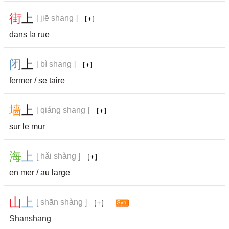
街
上
[ jiē shang ]
dans la rue
闭
上
[ bì shang ]
fermer
/ se taire
墙
上
[ qiáng shang ]
sur le mur
海
上
[ hǎi shàng ]
en mer / au large
山
上
[ shān shàng ]
Shanshang