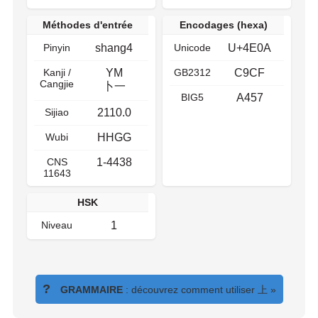
Méthodes d'entrée
Encodages (hexa)
Pinyin
shang4
Unicode
U+4E0A
Kanji /
YM
GB2312
C9CF
Cangjie
卜一
BIG5
A457
Sijiao
2110.0
Wubi
HHGG
CNS
1-4438
11643
HSK
Niveau
1
?
GRAMMAIRE
: découvrez comment utiliser
上
»