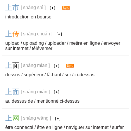
上
市
[ shàng shì ]
introduction en bourse
上
传
[ shàng chuán ]
upload
/
uploading
/
uploader
/ mettre en ligne / envoyer
sur Internet /
téléverser
上
面
[ shàng mian ]
dessus
/
supérieur
/
là-haut
/
sur
/
ci-dessus
上
面
[ shàng miàn ]
au dessus de / mentionné ci-dessus
上
网
[ shàng wǎng ]
être connecté / être en ligne / naviguer sur Internet / surfer