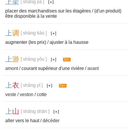
上
架
[ shàng jià ]
placer des marchandises sur les étagères / (d'un produit)
être disponible à la vente
上
调
[ shàng tiáo ]
augmenter (les prix) / ajuster à la hausse
上
游
[ shàng yóu ]
amont
/ courant supérieur d'une rivière /
avant
上
衣
[ shàng yī ]
veste
/
veston
/
cotte
上
山
[ shàng shān ]
aller vers le haut /
décéder