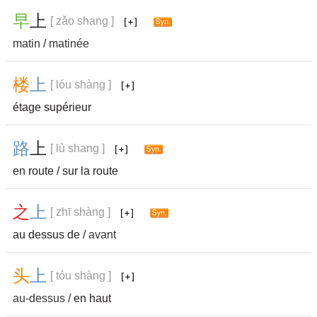
早
上
[ zǎo shang ]
matin
/
matinée
楼
上
[ lóu shàng ]
étage supérieur
路
上
[ lù shang ]
en route / sur la route
之
上
[ zhī shàng ]
au dessus de /
avant
头
上
[ tóu shàng ]
au-dessus
/ en haut