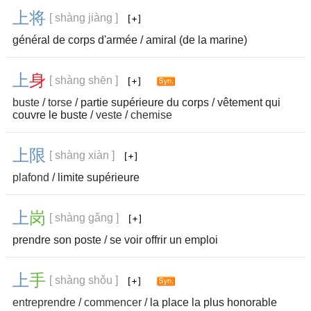
上
将
[ shàng jiàng ]
général de corps d'armée / amiral (de la marine)
上
身
[ shàng shēn ]
buste
/
torse
/ partie supérieure du corps / vêtement qui
couvre le buste /
veste
/
chemise
上
限
[ shàng xiàn ]
plafond
/ limite supérieure
上
岗
[ shàng gǎng ]
prendre son poste / se voir offrir un emploi
上
手
[ shàng shǒu ]
entreprendre
/
commencer
/ la place la plus honorable