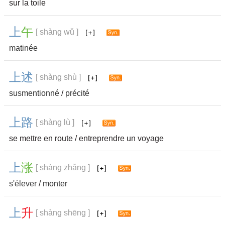
sur la toile
上
午
[ shàng wǔ ]
matinée
上
述
[ shàng shù ]
susmentionné
/
précité
上
路
[ shàng lù ]
se mettre en route / entreprendre un voyage
上
涨
[ shàng zhǎng ]
s'élever
/
monter
上
升
[ shàng shēng ]