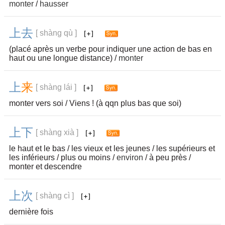
monter
/
hausser
上
去
[ shàng qù ]
(placé après un verbe pour indiquer une action de bas en
haut ou une longue distance) /
monter
上
来
[ shàng lái ]
monter vers soi / Viens ! (à qqn plus bas que soi)
上
下
[ shàng xià ]
le haut et le bas / les vieux et les jeunes / les supérieurs et
les inférieurs / plus ou moins /
environ
/ à peu près /
monter et descendre
上
次
[ shàng cì ]
dernière fois