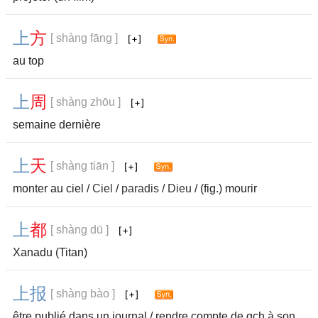
上
方
[ shàng fāng ]
au top
上
周
[ shàng zhōu ]
semaine dernière
上
天
[ shàng tiān ]
monter au ciel /
Ciel
/
paradis
/
Dieu
/ (fig.) mourir
上
都
[ shàng dū ]
Xanadu (Titan)
上
报
[ shàng bào ]
être publié dans un journal / rendre compte de qch à son