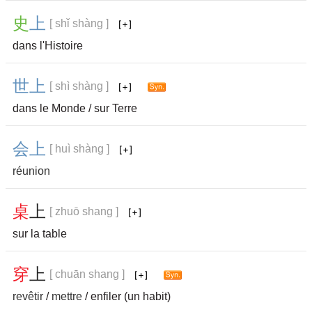
史
上
[ shǐ shàng ]
dans l'Histoire
世
上
[ shì shàng ]
dans le Monde / sur Terre
会
上
[ huì shàng ]
réunion
桌
上
[ zhuō shang ]
sur la table
穿
上
[ chuān shang ]
revêtir
/
mettre
/ enfiler (un habit)