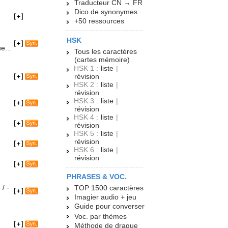
Traducteur CN → FR
Dico de synonymes
+50 ressources
HSK
e...
Tous les caractères
(cartes mémoire)
HSK 1 :
liste
|
révision
HSK 2 :
liste
|
révision
HSK 3 :
liste
|
révision
HSK 4 :
liste
|
révision
HSK 5 :
liste
|
révision
HSK 6 :
liste
|
révision
PHRASES & VOC.
e
/
-
TOP 1500 caractères
Imagier audio + jeu
Guide pour converser
Voc. par thèmes
Méthode de drague