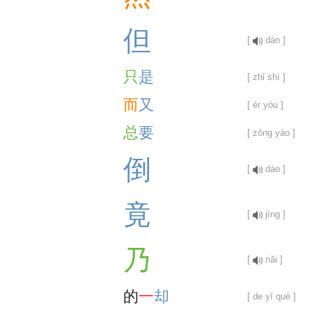
但
[
dàn ]
只
是
[ zhǐ shì ]
而
又
[ ér yòu ]
总
要
[ zǒng yào ]
倒
[
dào ]
竟
[
jìng ]
乃
[
nǎi ]
的
一
却
[ de yī què ]