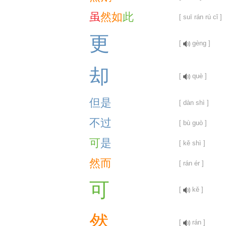
虽
然
如
此
[ suī rán rú cǐ ]
更
[
gèng ]
却
[
què ]
但
是
[ dàn shì ]
不
过
[ bù guò ]
可
是
[ kě shì ]
然
而
[ rán ér ]
可
[
kě ]
然
[
rán ]