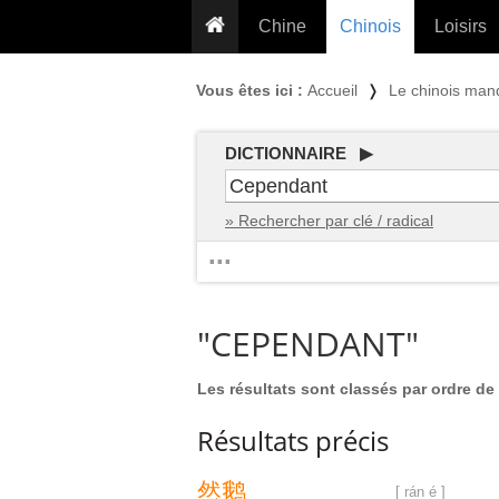
Chine
Chinois
Loisirs
... pour les nuls
Dictionnaire
Prénom
Vous êtes ici :
Accueil
❭
Le chinois man
... présentée aux enfants
Cours audio
Signe
Grammaire
Tatouage
Conseils voyageurs
DICTIONNAIRE ▶
Traducteur
PLUS (24
Plantes médicinales
» Rechercher par clé / radical
Exos & Flashcards
Proverbes
...
+50 Outils
Cuisine
PLUS »
Cinéma & films
"CEPENDANT"
Calendrier en ligne
JO Pékin 2022
Les résultats sont classés par ordre de 
Résultats précis
然
鹅
[ rán é ]