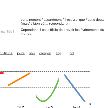
certainement
/
assurément
/ il est vrai que / sans doute...
(mais) / bien sûr... (cependant)
Cependant, il est difficile de prévoir les événements du
 nán liào ]
monde.
multitude
jours
shu
complet
ling
pot