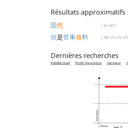
Résultats approximatifs
固
然
[ gù rán ]
但
是
世
事
难
料
[ dàn shi shì shì
Dernières recherches
Intellectuel
froid rigoureux
serveur