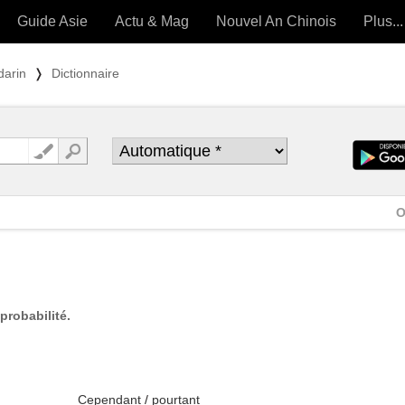
Guide Asie
Actu & Mag
Nouvel An Chinois
Plus...
Magazine
Forum (
darin
❭
Dictionnaire
Articles intemporels
 OUTILS) »
O
probabilité.
Cependant
/
pourtant