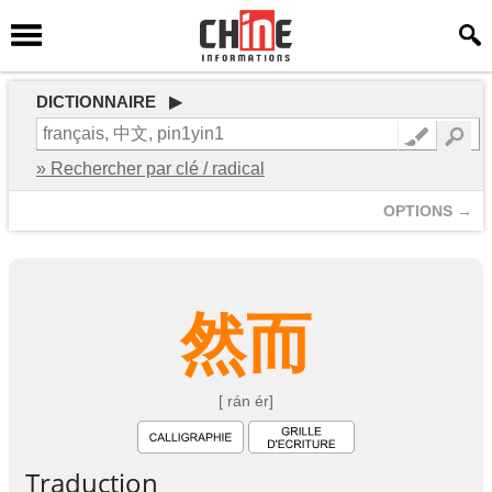
DICTIONNAIRE ▶
» Rechercher par clé / radical
OPTIONS →
然
而
[ rán ér]
Traduction