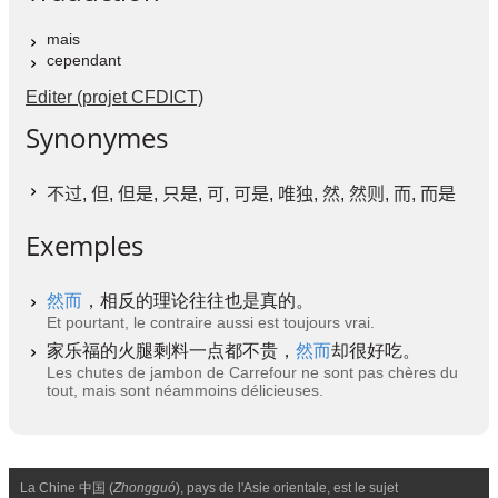
mais
cependant
Editer (projet CFDICT)
Synonymes
不过
,
但
,
但是
,
只是
,
可
,
可是
,
唯独
,
然
,
然则
,
而
,
而是
Exemples
然而
，相反的理论往往也是真的。
Et pourtant, le contraire aussi est toujours vrai.
家乐福的火腿剩料一点都不贵，
然而
却很好吃。
Les chutes de jambon de Carrefour ne sont pas chères du
tout, mais sont néammoins délicieuses.
La Chine 中国 (
Zhongguó
), pays de l'Asie orientale, est le sujet