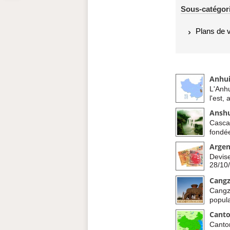
Sous-catégor
Plans de v
Anhui
L'Anhu
l'est,
Ansh
Cascad
fondée
Argen
Devise
28/10/
Cang
Cangz
populai
Cant
Canton