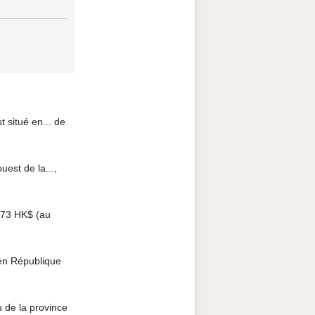
 situé en... de
est de la...,
0.73 HK$ (au
en République
 de la province