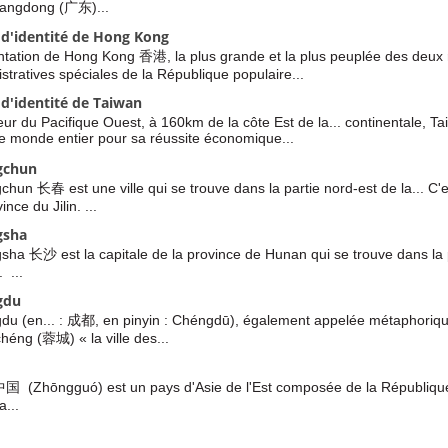
angdong (广东)...
 d'identité de Hong Kong
ntation de Hong Kong 香港, la plus grande et la plus peuplée des deux 
stratives spéciales de la République populaire...
 d'identité de Taiwan
ur du Pacifique Ouest, à 160km de la côte Est de la... continentale, T
e monde entier pour sa réussite économique...
gchun
hun 长春 est une ville qui se trouve dans la partie nord-est de la... C'es
ince du Jilin. ...
gsha
ha 长沙 est la capitale de la province de Hunan qui se trouve dans la 
. ...
gdu
du (en... : 成都, en pinyin : Chéngdū), également appelée métaphoriq
éng (蓉城) « la ville des...
中国 (Zhōngguó) est un pays d'Asie de l'Est composée de la République
a...