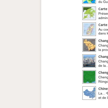
du Gu
Carte
Prése
admini
Carte
Au coe
dans l
Chan
Changc
la prov
Chan
Changs
de la..
Chen
Cheng
Róngch
Chine
La... 
et de l