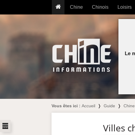
Chine
Chinois
Loisirs
... pour les nuls
Dictionnaire
Prénom
... présentée aux enfants
Cours audio
Signe
Grammaire
Tatouage
Conseils voyageurs
Traducteur
PLUS (24
Plantes médicinales
Le 
Exos & Flashcards
Proverbes
+50 Outils
Cuisine
PLUS »
Cinéma & films
Calendrier en ligne
JO Pékin 2022
Vous êtes ici :
Accueil
❭
Guide
❭
Chine
...
Villes c