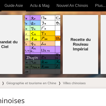
Guide Asie
Actu & Mag
Nouvel An Chinois
Plus...
Magazine
Forum (
Articles intemporels
Recette du
 OUTILS) »
mandat du
Rouleau
Ciel
Impérial
Zhuyin
❭
Géographie et tourisme en Chine
❭
Villes chinoises
hinoises