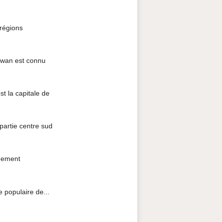
régions
aiwan est connu
t la capitale de
partie centre sud
uement
 populaire de...