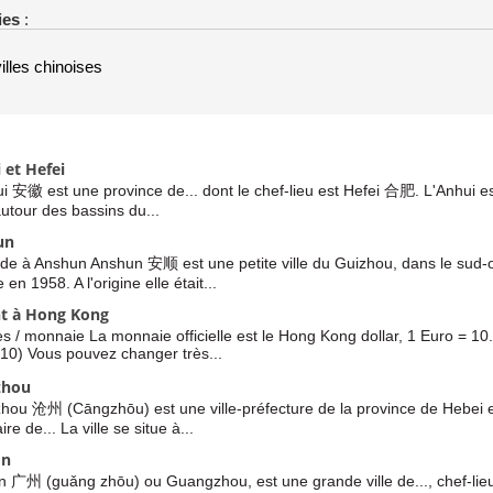
ies
:
illes chinoises
 et Hefei
i 安徽 est une province de... dont le chef-lieu est Hefei 合肥. L'Anhui est
 autour des bassins du...
un
e à Anshun Anshun 安顺 est une petite ville du Guizhou, dans le sud-ou
 en 1958. A l'origine elle était...
t à Hong Kong
s / monnaie La monnaie officielle est le Hong Kong dollar, 1 Euro = 1
10) Vous pouvez changer très...
zhou
hou 沧州 (Cāngzhōu) est une ville-préfecture de la province de Hebei 
re de... La ville se situe à...
on
 广州 (guǎng zhōu) ou Guangzhou, est une grande ville de..., chef-lieu