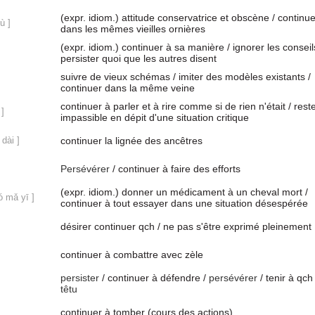
(expr. idiom.) attitude conservatrice et obscène / continue
ù ]
dans les mêmes vieilles ornières
(expr. idiom.) continuer à sa manière / ignorer les conseil
persister quoi que les autres disent
suivre de vieux schémas / imiter des modèles existants /
continuer dans la même veine
continuer à parler et à rire comme si de rien n'était / rest
 ]
impassible en dépit d'une situation critique
 dài ]
continuer la lignée des ancêtres
Persévérer
/ continuer à faire des efforts
(expr. idiom.) donner un médicament à un cheval mort /
ó mǎ yī ]
continuer à tout essayer dans une situation désespérée
désirer continuer qch / ne pas s'être exprimé pleinement
continuer à combattre avec zèle
persister
/ continuer à défendre /
persévérer
/ tenir à qch 
têtu
continuer à tomber (cours des actions)