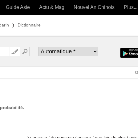
Guide Asie
Actu & Mag
Nouvel An Chinois
Plus...
Magazine
Forum (
darin
❭
Dictionnaire
Articles intemporels
 OUTILS) »
O
probabilité.
à nouveau / de nouveau /
encore
/ une fois de plus /
puis