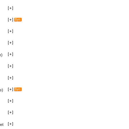
e)
e)
jet