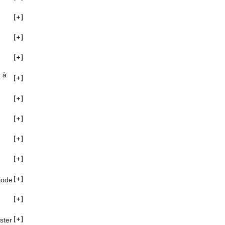
r à
iode
ster