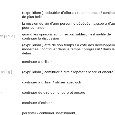
(expr. idiom.) redoubler d'efforts /
recommencer
/ continu
de plus belle
la mission de vie d'une personne décédée, laissée à d'au
pour continuer
quand les opinions sont irréconciliables, il est inutile de
àn jù duō ]
continuer la discussion
(expr. idiom.) être de son temps / à côté des développe
modernes / continuer dans le temps /
progressif
/ dans le
délais
continuer à utiliser
 shēng ]
(expr. idiom.) continuer à dire / répéter encore et encore
continuer à utiliser / utiliser avec qch
n ]
continuer de dire qch encore et encore
continuer d'exister
persister
/ continuer indéfiniment