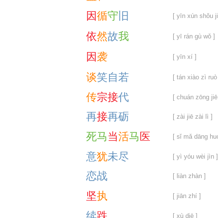
因
循
守
旧
[ yīn xún shǒu ji
依
然
故
我
[ yī rán gù wǒ ]
因
袭
[ yīn xí ]
谈
笑
自
若
[ tán xiào zì ruò
传
宗
接
代
[ chuán zōng jiē
再
接
再
砺
[ zài jiē zài lì ]
死
马
当
活
马
医
[ sǐ mǎ dāng hu
意
犹
未
尽
[ yì yóu wèi jìn ]
恋
战
[ liàn zhàn ]
坚
执
[ jiān zhí ]
续
跌
[ xù diē ]