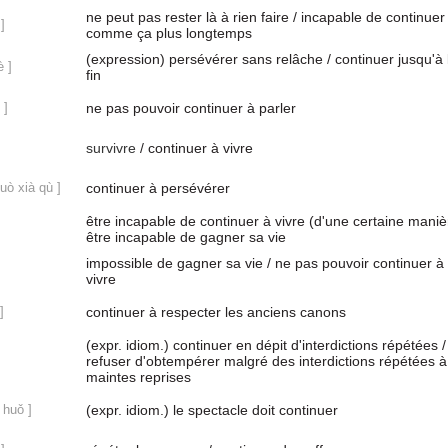
ne peut pas rester là à rien faire / incapable de continuer
]
comme ça plus longtemps
(expression) persévérer sans relâche / continuer jusqu'à 
è ]
fin
 ]
ne pas pouvoir continuer à parler
survivre
/ continuer à vivre
zuò xià qù ]
continuer à persévérer
être incapable de continuer à vivre (d'une certaine maniè
être incapable de gagner sa vie
impossible de gagner sa vie / ne pas pouvoir continuer à
]
vivre
]
continuer à respecter les anciens canons
(expr. idiom.) continuer en dépit d'interdictions répétées /
refuser d'obtempérer malgré des interdictions répétées à
maintes reprises
ù huǒ ]
(expr. idiom.) le spectacle doit continuer