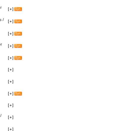
r
s /
er
/