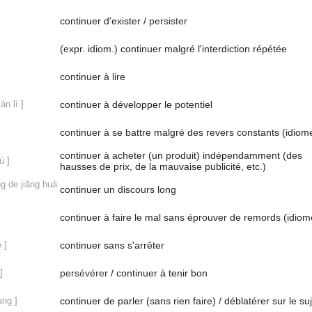
continuer d'exister /
persister
(expr. idiom.) continuer malgré l'interdiction répétée
continuer à lire
án lì ]
continuer à développer le potentiel
continuer à se battre malgré des revers constants (idiom
continuer à acheter (un produit) indépendamment (des
ù ]
hausses de prix, de la mauvaise publicité, etc.)
ng de jiǎng huà
continuer un discours long
continuer à faire le mal sans éprouver de remords (idiom
 ]
continuer sans s'arrêter
]
persévérer
/ continuer à tenir bon
ang ]
continuer de parler (sans rien faire) / déblatérer sur le su