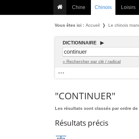
Chine
Chinois
Loisirs
... pour les nuls
Dictionnaire
Prénom
Vous êtes ici :
Accueil
❭
Le chinois man
... présentée aux enfants
Cours audio
Signe
Grammaire
Tatouage
Conseils voyageurs
DICTIONNAIRE ▶
Traducteur
PLUS (24
Plantes médicinales
» Rechercher par clé / radical
Exos & Flashcards
Proverbes
...
+50 Outils
Cuisine
PLUS »
Cinéma & films
"CONTINUER"
Calendrier en ligne
JO Pékin 2022
Les résultats sont classés par ordre de 
Résultats précis