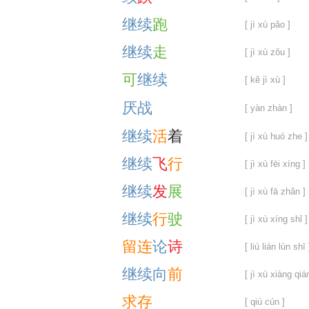
继
续
跑
[ jì xù pǎo ]
继
续
走
[ jì xù zǒu ]
可
继
续
[ kě jì xù ]
厌
战
[ yàn zhàn ]
继
续
活
着
[ jì xù huó zhe ]
继
续
飞
行
[ jì xù fēi xíng ]
继
续
发
展
[ jì xù fā zhǎn ]
继
续
行
驶
[ jì xù xíng shǐ ]
留
连
论
诗
[ liú lián lùn shī 
继
续
向
前
[ jì xù xiàng qiá
求
存
[ qiú cún ]