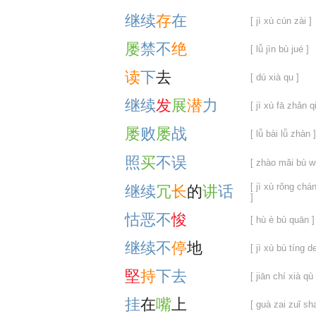
继
续
存
在
[ jì xù cún zài ]
屡
禁
不
绝
[ lǚ jìn bù jué ]
读
下
去
[ dú xià qu ]
继
续
发
展
潜
力
[ jì xù fā zhǎn qi
屡
败
屡
战
[ lǚ bài lǚ zhàn ]
照
买
不
误
[ zhào mǎi bù w
[ jì xù rǒng chá
继
续
冗
长
的
讲
话
]
怙
恶
不
悛
[ hù è bù quān ]
继
续
不
停
地
[ jì xù bù tíng de
堅
持
下
去
[ jiān chí xià qù 
挂
在
嘴
上
[ guà zai zuǐ sh