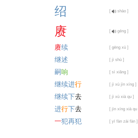
绍
[
shào ]
赓
[
gēng ]
赓
续
[ gēng xù ]
继
述
[ jì shù ]
嗣
响
[ sì xiǎng ]
继
续
进
行
[ jì xù jìn xíng ]
继
续
下
去
[ jì xù xià qu ]
进
行
下
去
[ jìn xíng xià qu 
一
犯
再
犯
[ yī fàn zài fàn ]