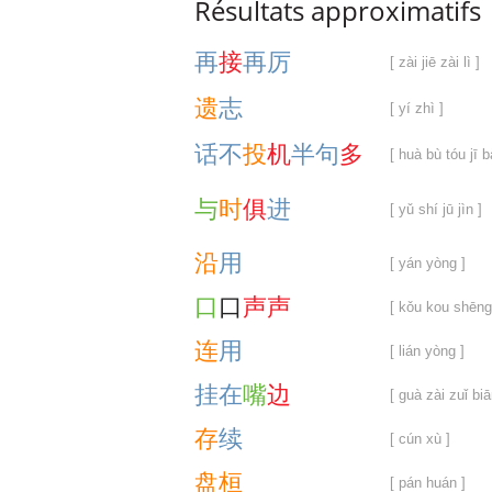
Résultats approximatifs
再
接
再
厉
[ zài jiē zài lì ]
遗
志
[ yí zhì ]
话
不
投
机
半
句
多
[ huà bù tóu jī b
与
时
俱
进
[ yǔ shí jū jìn ]
沿
用
[ yán yòng ]
口
口
声
声
[ kǒu kou shēng
连
用
[ lián yòng ]
挂
在
嘴
边
[ guà zài zuǐ biā
存
续
[ cún xù ]
盘
桓
[ pán huán ]