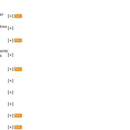
er
tres
ments
s