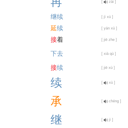
再
[
zài ]
继
续
[ jì xù ]
延
续
[ yán xù ]
接
着
[ jiē zhe ]
下
去
[ xià qù ]
接
续
[ jiē xù ]
续
[
xù ]
承
[
chéng ]
继
[
jì ]