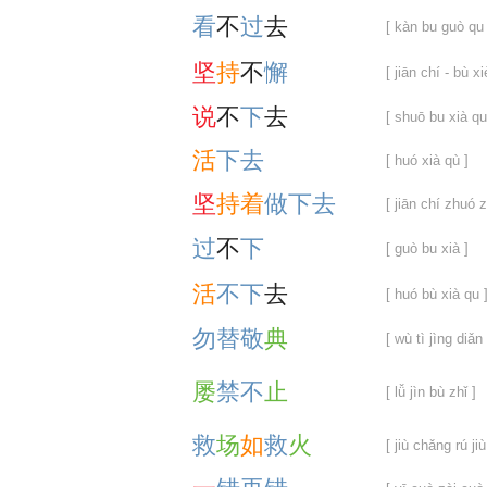
看
不
过
去
[ kàn bu guò qu 
坚
持
不
懈
[ jiān chí - bù xi
说
不
下
去
[ shuō bu xià qu
活
下
去
[ huó xià qù ]
坚
持
着
做
下
去
[ jiān chí zhuó 
过
不
下
[ guò bu xià ]
活
不
下
去
[ huó bù xià qu 
勿
替
敬
典
[ wù tì jìng diǎn 
屡
禁
不
止
[ lǚ jìn bù zhǐ ]
救
场
如
救
火
[ jiù chǎng rú ji