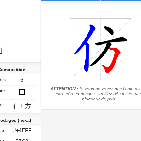
彷
Composition
its
6
ATTENTION :
Si vous ne voyez pas l'animati
ure
caractère ci-dessus, veuillez désactiver vo
bloqueur de pub...
p.
亻
+
方
odages (hexa)
de
U+4EFF