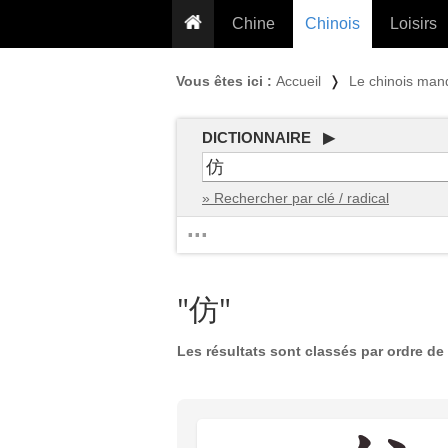
Chine
Chinois
Loisirs
... pour les nuls
Dictionnaire
Prénom
Vous êtes ici :
Accueil
❭
Le chinois man
... présentée aux enfants
Cours audio
Signe
Grammaire
Tatouage
Conseils voyageurs
DICTIONNAIRE ▶
Traducteur
PLUS (24
Plantes médicinales
» Rechercher par clé / radical
Exos & Flashcards
Proverbes
...
+50 Outils
Cuisine
PLUS »
Cinéma & films
"仿"
Calendrier en ligne
JO Pékin 2022
Les résultats sont classés par ordre de 