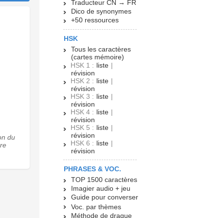
Traducteur CN → FR
Dico de synonymes
+50 ressources
HSK
Tous les caractères
(cartes mémoire)
HSK 1 :
liste
|
révision
HSK 2 :
liste
|
révision
HSK 3 :
liste
|
révision
HSK 4 :
liste
|
révision
HSK 5 :
liste
|
révision
on du
HSK 6 :
liste
|
tre
révision
PHRASES & VOC.
TOP 1500 caractères
Imagier audio + jeu
Guide pour converser
Voc. par thèmes
Méthode de drague