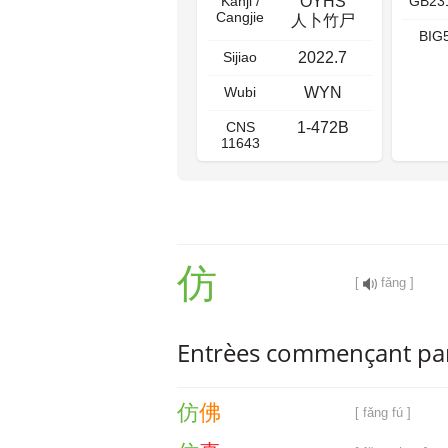
Kanji /
OYHS
GB23
Cangjie
人卜竹尸
BIG
Sijiao
2022.7
Wubi
WYN
CNS
1-472B
11643
仿
[
fǎng ]
Entrèes commençant pa
仿
佛
[ fǎng fú ]