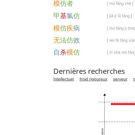
模
仿
者
[ mó fǎng zhě ]
甲
基
氯
仿
[ jiǎ jī lǜ fǎng ]
模
仿
疾
病
[ mú fǎng jí bìng
无
法
仿
效
[ wú fǎ fǎng xià
自
杀
模
仿
[ zì shā mó fǎng
Dernières recherches
Intellectuel
froid rigoureux
serveur