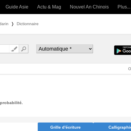
Guide Asie
Actu & Mag
Nouvel An Chinois
Plus...
Magazine
Forum (
darin
❭
Dictionnaire
Articles intemporels
 OUTILS) »
O
probabilité.
Grille d'écriture
Calligraphi