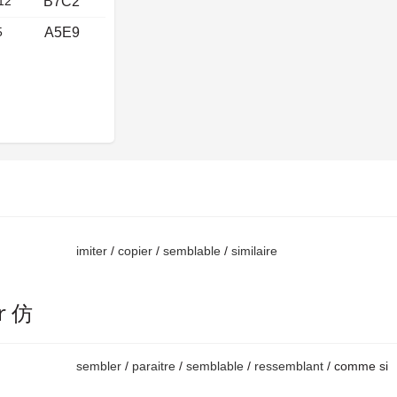
12
B7C2
5
A5E9
imiter
/
copier
/
semblable
/
similaire
r 仿
sembler
/
paraitre
/
semblable
/
ressemblant
/ comme si