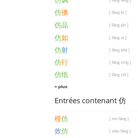
仿
讽
[ fǎng fěng ]
仿
彿
[ fǎng fú ]
仿
品
[ fǎng pǐn ]
仿
如
[ fǎng rú ]
仿
射
[ fǎng shè ]
仿
行
[ fǎng xíng ]
仿
纸
[ fǎng zhǐ ]
» plus
Entrées contenant 仿
模
仿
[ mó fǎng ]
效
仿
[ xiào fǎng ]