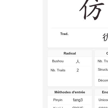
Trad.
Radical
Bushou
Nb. Tra
人
Struct
Nb. Traits
2
Décom
Méthodes d'entrée
Enc
Pinyin
fang3
Unico