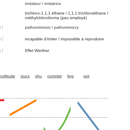
imitateur
/
imitatrice
trichloro-1,1,1 éthane / 1,1,1 trichloroéthane /
méthylchloroforme (peu employé)
 ]
pathomimesis
/
pathomimicry
o ]
incapable d'imiter / impossible à reproduire
 ]
Effet Werther
multitude
jours
shu
complet
ling
pot