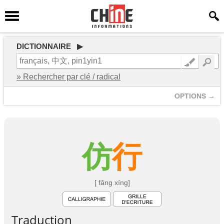
DICTIONNAIRE ▶
» Rechercher par clé / radical
OPTIONS →
仿
行
[ fǎng xíng]
Traduction