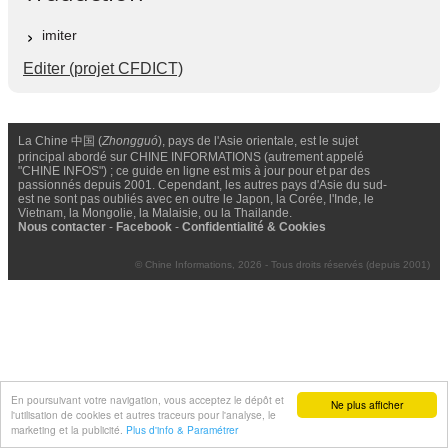
imiter
Editer (projet CFDICT)
La Chine 中国 (
Zhongguó
), pays de l'Asie orientale, est le sujet
principal abordé sur CHINE INFORMATIONS (autrement appelé
"CHINE INFOS") ; ce guide en ligne est mis à jour pour et par des
passionnés depuis 2001. Cependant, les autres pays d'Asie du sud-
est ne sont pas oubliés avec en outre le Japon, la Corée, l'Inde, le
Vietnam, la Mongolie, la Malaisie, ou la Thailande.
Nous contacter
-
Facebook
-
Confidentialité & Cookies
© Chine Informations, 2026 - Tous droits réservés (depuis 2001)
En poursuivant votre navigation, vous acceptez le dépôt et
Ne plus afficher
l'utilisation de cookies et autres traceurs pour l'analyse, le
marketing et la publicité.
Plus d'info & Paramétrer