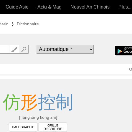
Guide Asie
Actu & Mag
Nouvel An Chinois
Plus...
Magazine
Forum (
darin
❭
Dictionnaire
Articles intemporels
 OUTILS) »
O
仿
形
控
制
[ fǎng xíng kòng zhì]