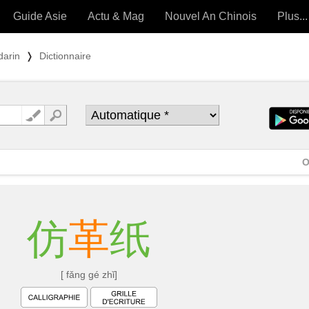
Guide Asie
Actu & Mag
Nouvel An Chinois
Plus...
Magazine
Forum (
darin
❭
Dictionnaire
Articles intemporels
 OUTILS) »
O
仿
革
纸
[ fǎng gé zhǐ]