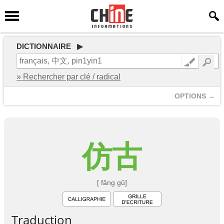
DICTIONNAIRE ▶
» Rechercher par clé / radical
OPTIONS →
仿
古
[ fǎng gǔ]
Traduction