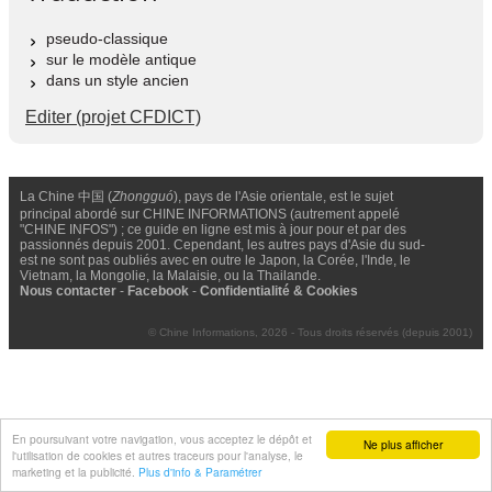
pseudo-classique
sur le modèle antique
dans un style ancien
Editer (projet CFDICT)
La Chine 中国 (
Zhongguó
), pays de l'Asie orientale, est le sujet
principal abordé sur CHINE INFORMATIONS (autrement appelé
"CHINE INFOS") ; ce guide en ligne est mis à jour pour et par des
passionnés depuis 2001. Cependant, les autres pays d'Asie du sud-
est ne sont pas oubliés avec en outre le Japon, la Corée, l'Inde, le
Vietnam, la Mongolie, la Malaisie, ou la Thailande.
Nous contacter
-
Facebook
-
Confidentialité & Cookies
© Chine Informations, 2026 - Tous droits réservés (depuis 2001)
En poursuivant votre navigation, vous acceptez le dépôt et
Ne plus afficher
l'utilisation de cookies et autres traceurs pour l'analyse, le
marketing et la publicité.
Plus d'info & Paramétrer