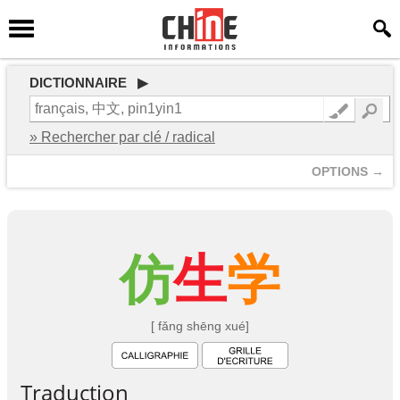
DICTIONNAIRE ▶
» Rechercher par clé / radical
OPTIONS →
仿
生
学
[ fǎng shēng xué]
Traduction