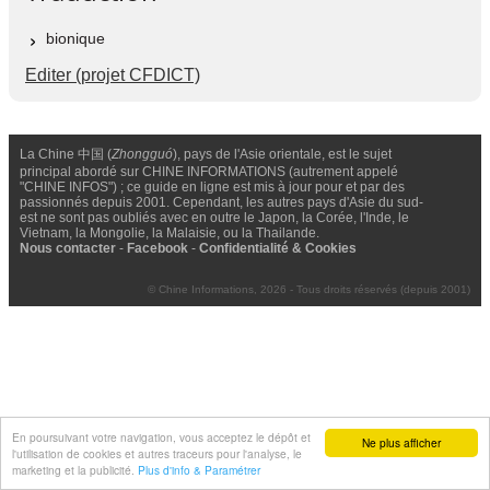
bionique
Editer (projet CFDICT)
La Chine 中国 (
Zhongguó
), pays de l'Asie orientale, est le sujet
principal abordé sur CHINE INFORMATIONS (autrement appelé
"CHINE INFOS") ; ce guide en ligne est mis à jour pour et par des
passionnés depuis 2001. Cependant, les autres pays d'Asie du sud-
est ne sont pas oubliés avec en outre le Japon, la Corée, l'Inde, le
Vietnam, la Mongolie, la Malaisie, ou la Thailande.
Nous contacter
-
Facebook
-
Confidentialité & Cookies
© Chine Informations, 2026 - Tous droits réservés (depuis 2001)
En poursuivant votre navigation, vous acceptez le dépôt et
Ne plus afficher
l'utilisation de cookies et autres traceurs pour l'analyse, le
marketing et la publicité.
Plus d'info & Paramétrer