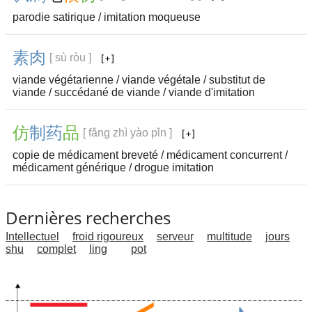
parodie satirique / imitation moqueuse
素
肉
[ sù ròu ]
viande végétarienne / viande végétale / substitut de
viande / succédané de viande / viande d'imitation
仿
制
药
品
[ fǎng zhì yào pǐn ]
copie de médicament breveté / médicament concurrent /
médicament générique / drogue imitation
Dernières recherches
Intellectuel
froid rigoureux
serveur
multitude
jours
shu
complet
ling
pot