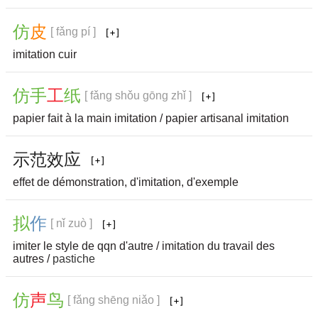
仿
皮
[ fǎng pí ]
imitation cuir
仿
手
工
纸
[ fǎng shǒu gōng zhǐ ]
papier fait à la main imitation / papier artisanal imitation
示
范
效
应
effet de démonstration, d'imitation, d'exemple
拟
作
[ nǐ zuò ]
imiter le style de qqn d'autre / imitation du travail des
autres /
pastiche
仿
声
鸟
[ fǎng shēng niǎo ]