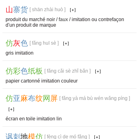
山
寨
货
[ shān zhài huò ]
produit du marché noir /
faux
/ imitation ou contrefaçon
d'un produit de marque
仿
灰
色
[ fǎng huī sè ]
gris imitation
仿
彩
色
纸
板
[ fǎng cǎi sè zhǐ bǎn ]
papier cartonné imitation couleur
仿
亚
麻
布
纹
网
屏
[ fǎng yà má bù wén wǎng píng ]
écran en toile imitation lin
讽
刺
地
模
仿
[ fèng cì de mó fǎng ]