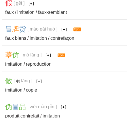
假
[ gēi ]
faux
/
imitation
/
faux-semblant
冒
牌
货
[ mào pái huò ]
faux biens /
imitation
/
contrefaçon
摹
仿
[ mó fǎng ]
imitation
/
reproduction
倣
[
fǎng ]
imitation
/
copie
伪
冒
品
[ wěi mào pǐn ]
produit contrefait /
imitation