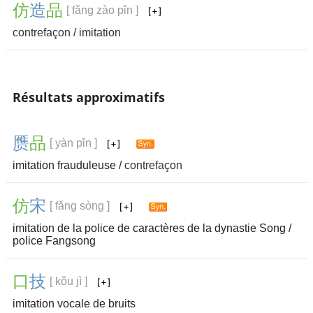
仿
造
品
[ fǎng zào pǐn ]
contrefaçon
/
imitation
Résultats approximatifs
赝
品
[ yàn pǐn ]
imitation frauduleuse /
contrefaçon
仿
宋
[ fǎng sòng ]
imitation de la police de caractères de la dynastie Song /
police Fangsong
口
技
[ kǒu jì ]
imitation vocale de bruits