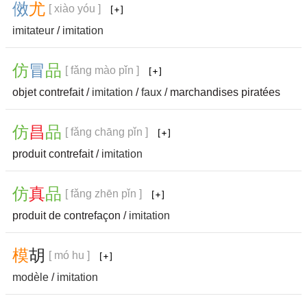
傚
尤
[ xiào yóu ]
imitateur
/
imitation
仿
冒
品
[ fǎng mào pǐn ]
objet contrefait /
imitation
/
faux
/ marchandises piratées
仿
昌
品
[ fǎng chāng pǐn ]
produit contrefait /
imitation
仿
真
品
[ fǎng zhēn pǐn ]
produit de contrefaçon /
imitation
模
胡
[ mó hu ]
modèle
/
imitation