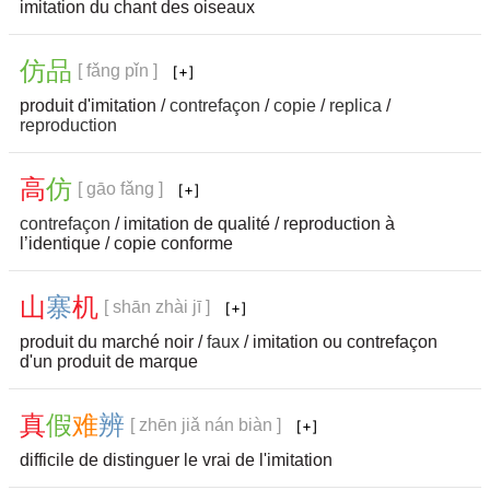
imitation du chant des oiseaux
仿
品
[ fǎng pǐn ]
produit d'imitation /
contrefaçon
/
copie
/
replica
/
reproduction
高
仿
[ gāo fǎng ]
contrefaçon
/ imitation de qualité / reproduction à
l’identique / copie conforme
山
寨
机
[ shān zhài jī ]
produit du marché noir /
faux
/ imitation ou contrefaçon
d'un produit de marque
真
假
难
辨
[ zhēn jiǎ nán biàn ]
difficile de distinguer le vrai de l'imitation