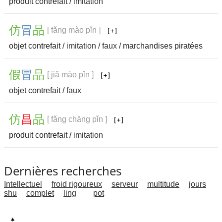
produit contrefait /
imitation
仿
冒
品
[ fǎng mào pǐn ]
objet contrefait /
imitation
/
faux
/ marchandises piratées
假
冒
品
[ jiǎ mào pǐn ]
objet contrefait /
faux
仿
昌
品
[ fǎng chāng pǐn ]
produit contrefait /
imitation
Dernières recherches
Intellectuel
froid rigoureux
serveur
multitude
jours
shu
complet
ling
pot