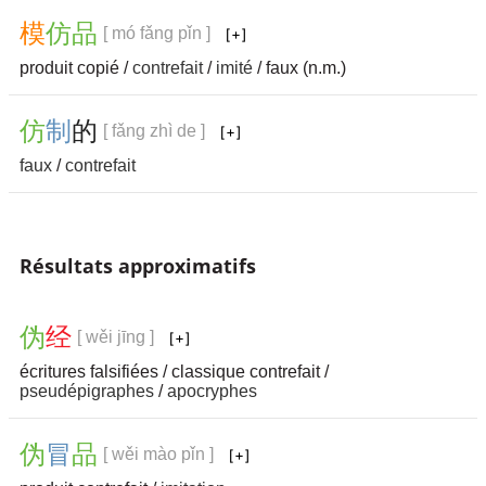
模
仿
品
[ mó fǎng pǐn ]
produit copié /
contrefait
/
imité
/ faux (n.m.)
仿
制
的
[ fǎng zhì de ]
faux
/
contrefait
Résultats approximatifs
伪
经
[ wěi jīng ]
écritures falsifiées / classique contrefait /
pseudépigraphes
/
apocryphes
伪
冒
品
[ wěi mào pǐn ]