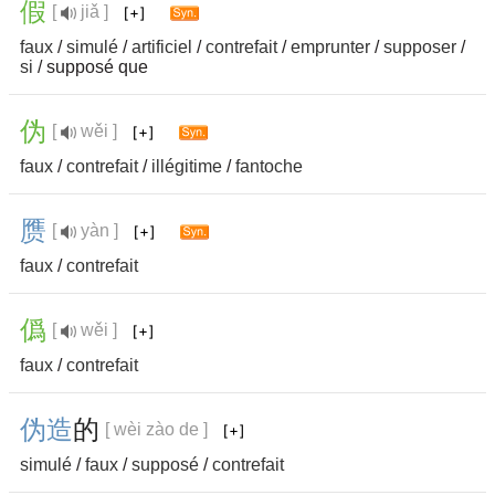
假
[
jiǎ ]
faux
/
simulé
/
artificiel
/
contrefait
/
emprunter
/
supposer
/
si
/ supposé que
伪
[
wěi ]
faux
/
contrefait
/
illégitime
/
fantoche
赝
[
yàn ]
faux
/
contrefait
僞
[
wěi ]
faux
/
contrefait
伪
造
的
[ wèi zào de ]
simulé
/
faux
/
supposé
/
contrefait