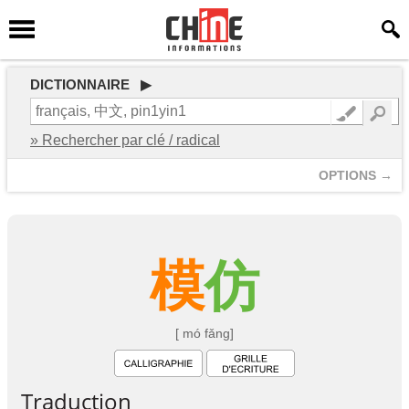
DICTIONNAIRE ▶
» Rechercher par clé / radical
OPTIONS →
模
仿
[ mó fǎng]
Traduction