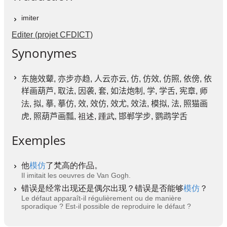
imiter
Editer (projet CFDICT)
Synonymes
东施效颦
,
亦步亦趋
,
人云亦云
,
仿
,
仿效
,
仿照
,
依傍
,
依
样画葫芦
,
取法
,
因袭
,
套
,
如法炮制
,
学
,
学舌
,
宪章
, 师
法,
拟
,
摹
,
摹仿
,
效
,
效仿
,
效尤
,
效法
,
模拟
,
法
,
照猫画
虎
,
照葫芦画瓢
, 祖述, 踵武,
邯郸学步
,
鹦鹉学舌
Exemples
他
模仿
了梵高的作品。
Il imitait les oeuvres de Van Gogh.
错误是经常出现还是偶尔出现？错误是否能够
模仿
？
Le défaut apparaît-il régulièrement ou de manière
sporadique ? Est-il possible de reproduire le défaut ?