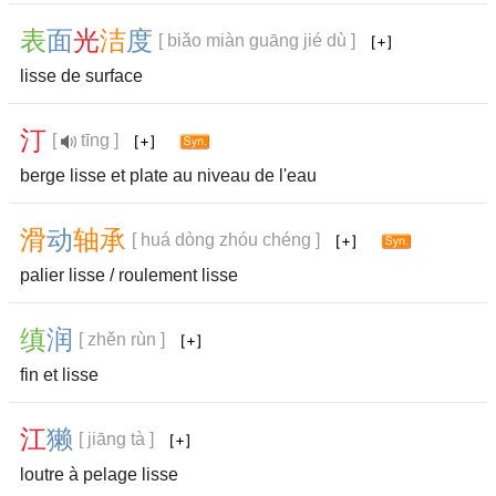
表
面
光
洁
度
[ biǎo miàn guāng jié dù ]
lisse de surface
汀
[
tīng ]
berge lisse et plate au niveau de l'eau
滑
动
轴
承
[ huá dòng zhóu chéng ]
palier lisse / roulement lisse
缜
润
[ zhěn rùn ]
fin et lisse
江
獭
[ jiāng tà ]
loutre à pelage lisse