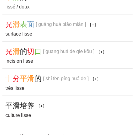
lissé
/
doux
光
滑
表
面
[ guāng huá biǎo miàn ]
surface lisse
光
滑
的
切
口
[ guāng huá de qiē kǒu ]
incision lisse
十
分
平
滑
的
[ shí fēn píng huá de ]
très lisse
平
滑
培
养
culture lisse