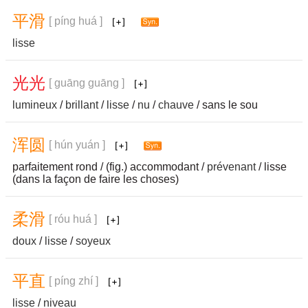
平
滑
[ píng huá ]
lisse
光
光
[ guāng guāng ]
lumineux
/
brillant
/
lisse
/
nu
/
chauve
/ sans le sou
浑
圆
[ hún yuán ]
parfaitement rond / (fig.) accommodant /
prévenant
/ lisse
(dans la façon de faire les choses)
柔
滑
[ róu huá ]
doux
/
lisse
/
soyeux
平
直
[ píng zhí ]
lisse
/
niveau