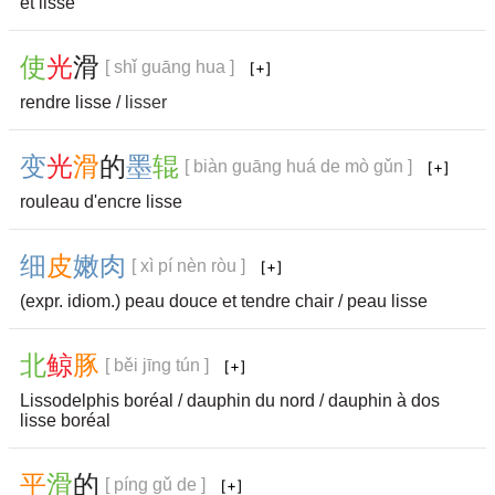
et lisse
使
光
滑
[ shǐ guāng hua ]
rendre lisse /
lisser
变
光
滑
的
墨
辊
[ biàn guāng huá de mò gǔn ]
rouleau d'encre lisse
细
皮
嫩
肉
[ xì pí nèn ròu ]
(expr. idiom.) peau douce et tendre chair / peau lisse
北
鲸
豚
[ běi jīng tún ]
Lissodelphis boréal / dauphin du nord / dauphin à dos
lisse boréal
平
滑
的
[ píng gǔ de ]