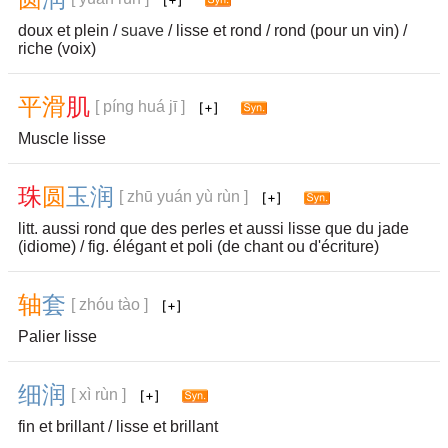
doux et plein /
suave
/ lisse et rond / rond (pour un vin) /
riche (voix)
平
滑
肌
[ píng huá jī ]
Muscle lisse
珠
圆
玉
润
[ zhū yuán yù rùn ]
litt. aussi rond que des perles et aussi lisse que du jade
(idiome) / fig. élégant et poli (de chant ou d'écriture)
轴
套
[ zhóu tào ]
Palier lisse
细
润
[ xì rùn ]
fin et brillant / lisse et brillant