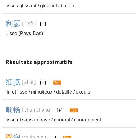
lisse
/
glissant
/
glissant
/
brillant
利
瑟
[ lì sè ]
Lisse (Pays-Bas)
Résultats approximatifs
细
腻
[ xì nì ]
fin et lisse /
minutieux
/
détaillé
/
exquis
顺
畅
[ shùn chàng ]
lisse et sans entrave /
courant
/
couramment
圆
润
[ yuán rùn ]