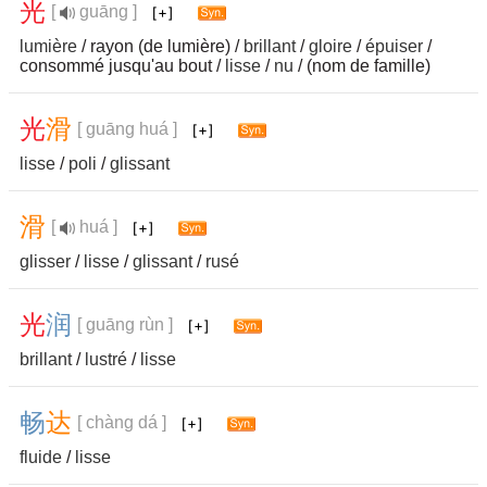
光
[
guāng ]
lumière
/ rayon (de lumière) /
brillant
/
gloire
/
épuiser
/
consommé jusqu'au bout /
lisse
/
nu
/ (nom de famille)
光
滑
[ guāng huá ]
lisse
/
poli
/
glissant
滑
[
huá ]
glisser
/
lisse
/
glissant
/
rusé
光
润
[ guāng rùn ]
brillant
/
lustré
/
lisse
畅
达
[ chàng dá ]
fluide
/
lisse