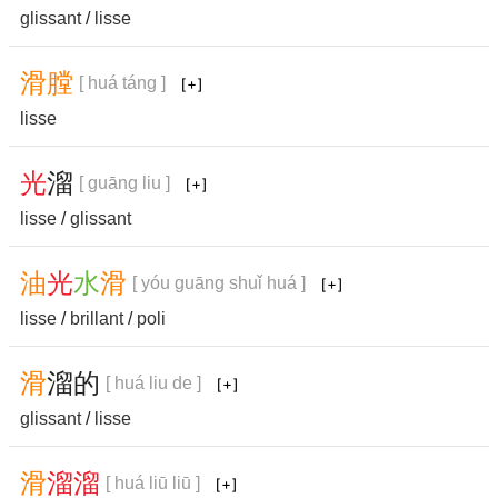
glissant
/
lisse
滑
膛
[ huá táng ]
lisse
光
溜
[ guāng liu ]
lisse
/
glissant
油
光
水
滑
[ yóu guāng shuǐ huá ]
lisse
/
brillant
/
poli
滑
溜
的
[ huá liu de ]
glissant
/
lisse
滑
溜
溜
[ huá liū liū ]