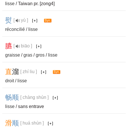
lisse
/ Taiwan pr. [zong4]
熨
[
yù ]
réconcilié
/
lisse
臕
[
biāo ]
graisse
/
gras
/
gros
/
lisse
直
溜
[ zhí liu ]
droit
/
lisse
畅
顺
[ chàng shùn ]
lisse
/ sans entrave
滑
顺
[ huá shùn ]