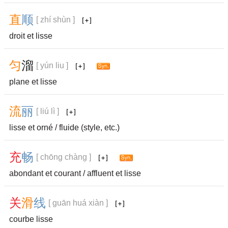
直
顺
[ zhí shùn ]
droit et lisse
匀
溜
[ yún liu ]
plane et lisse
流
丽
[ liú lì ]
lisse et orné / fluide (style, etc.)
充
畅
[ chōng chàng ]
abondant et courant / affluent et lisse
关
滑
线
[ guān huá xiàn ]
courbe lisse