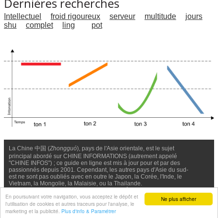
Dernières recherches
Intellectuel
froid rigoureux
serveur
multitude
jours
shu
complet
ling
pot
La Chine 中国 (
Zhongguó
), pays de l'Asie orientale, est le sujet
principal abordé sur CHINE INFORMATIONS (autrement appelé
"CHINE INFOS") ; ce guide en ligne est mis à jour pour et par des
passionnés depuis 2001. Cependant, les autres pays d'Asie du sud-
est ne sont pas oubliés avec en outre le Japon, la Corée, l'Inde, le
Vietnam, la Mongolie, la Malaisie, ou la Thailande.
Nous contacter
-
Facebook
-
Confidentialité & Cookies
En poursuivant votre navigation, vous acceptez le dépôt et
Ne plus afficher
l'utilisation de cookies et autres traceurs pour l'analyse, le
© Chine Informations, 2026 - Tous droits réservés (depuis 2001)
marketing et la publicité.
Plus d'info & Paramétrer