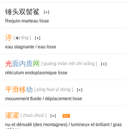
锤
头
双
髻
鲨
Requin-marteau lisse
渟
[
tíng ]
eau stagnante / eau lisse
光
面
内
质
网
[ guāng miàn nèi zhì wǎng ]
réticulum endoplasmique lisse
平
滑
移
动
[ píng huá yí dòng ]
mouvement fluide / déplacement lisse
濯
濯
[ zhuó zhuó ]
nu et dénudé (des montagnes) / lumineux et brillant / gras