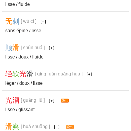
lisse
/
fluide
无
刺
[ wú cì ]
sans épine /
lisse
顺
滑
[ shùn huá ]
lisse
/
doux
/
fluide
轻
软
光
滑
[ qīng ruǎn guāng hua ]
léger
/
doux
/
lisse
光
溜
[ guāng liū ]
lisse
/
glissant
滑
爽
[ huá shuǎng ]