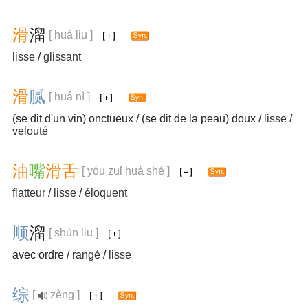
滑
溜
[ huá liu ]
lisse
/
glissant
滑
腻
[ huá nì ]
(se dit d'un vin) onctueux / (se dit de la peau) doux /
lisse
/
velouté
油
嘴
滑
舌
[ yóu zuǐ huá shé ]
flatteur
/
lisse
/
éloquent
顺
溜
[ shùn liu ]
avec ordre /
rangé
/
lisse
综
[
zèng ]