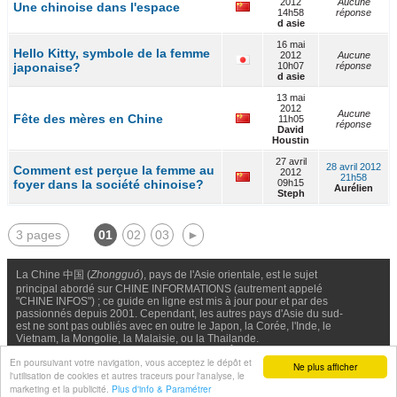
2012
Aucune
Une chinoise dans l'espace
14h58
réponse
d asie
16 mai
Hello Kitty, symbole de la femme
2012
Aucune
japonaise?
10h07
réponse
d asie
13 mai
2012
Aucune
Fête des mères en Chine
11h05
réponse
David
Houstin
27 avril
28 avril 2012
Comment est perçue la femme au
2012
21h58
foyer dans la société chinoise?
09h15
Aurélien
Steph
3 pages
01
02
03
►
La Chine 中国 (
Zhongguó
), pays de l'Asie orientale, est le sujet
principal abordé sur CHINE INFORMATIONS (autrement appelé
"CHINE INFOS") ; ce guide en ligne est mis à jour pour et par des
passionnés depuis 2001. Cependant, les autres pays d'Asie du sud-
est ne sont pas oubliés avec en outre le Japon, la Corée, l'Inde, le
Vietnam, la Mongolie, la Malaisie, ou la Thailande.
Nous contacter
-
Facebook
-
Confidentialité & Cookies
En poursuivant votre navigation, vous acceptez le dépôt et
Ne plus afficher
l'utilisation de cookies et autres traceurs pour l'analyse, le
© Chine Informations, 2026 - Tous droits réservés (depuis 2001)
marketing et la publicité.
Plus d'info & Paramétrer