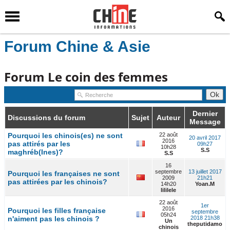
Forum Chine & Asie
Forum Le coin des femmes
Dernier
Discussions du forum
Sujet
Auteur
Message
Pourquoi les chinois(es) ne sont
22 août
20 avril 2017
2016
pas attirés par les
09h27
10h28
S.S
maghréb(Ines)?
S.S
16
septembre
13 juillet 2017
Pourquoi les françaises ne sont
2009
21h21
pas attirées par les chinois?
14h20
Yoan.M
lililele
22 août
1er
2016
Pourquoi les filles française
septembre
05h24
n'aiment pas les chinois ?
2018 21h38
Un
theputidamo
chinois