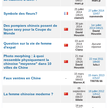
04h37
marc.p
marc.p
25 juillet
27 juillet 2014
2014
Symbole des fleurs?
11h57
14h24
nanmende
claire21
30 juin
Des pompiers chinois posent de
1er juillet
2014
2014 04h21
façon sexy pour la Coupe du
06h58
David
David
Monde
Houstin
Houstin
03 avril
Question sur la vie de femme
2014
Aucune
d'expat
22h13
réponse
Clana
Photo morphing : à quoi
21 mai
2011
22 mai 2011
ressemble physiquement la
10h26
18h00
chinoise "moyenne" dans 10
David
lulu.t
villes de Chine
Houstin
15 mars
15 mars 2013
2013
Faux ventres en Chine
-
07h37
06h53
TINTIN 66
Warren.K
05
septembre
18 juillet 2012
La femme chinoise moderne ?
2011
12h12
09h37
XwanG
lililele
18 juin