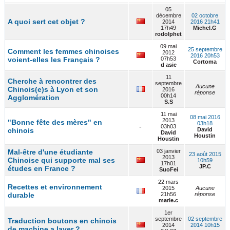
05
décembre
02 octobre
A quoi sert cet objet ?
2014
2016 21h41
17h49
Michel.G
rodolphet
09 mai
25 septembre
Comment les femmes chinoises
2012
2016 20h53
voient-elles les Français ?
07h53
Cortoma
d asie
11
Cherche à rencontrer des
septembre
Aucune
Chinois(e)s à Lyon et son
2016
réponse
00h14
Agglomération
S.S
11 mai
08 mai 2016
2013
"Bonne fête des mères" en
03h18
-
03h03
chinois
David
David
Houstin
Houstin
Mal-être d'une étudiante
03 janvier
23 août 2015
2013
Chinoise qui supporte mal ses
10h59
17h01
JP.C
études en France ?
SuoFei
22 mars
Recettes et environnement
2015
Aucune
durable
21h56
réponse
marie.c
1er
septembre
02 septembre
Traduction boutons en chinois
2014
2014 10h15
de machine a laver ?