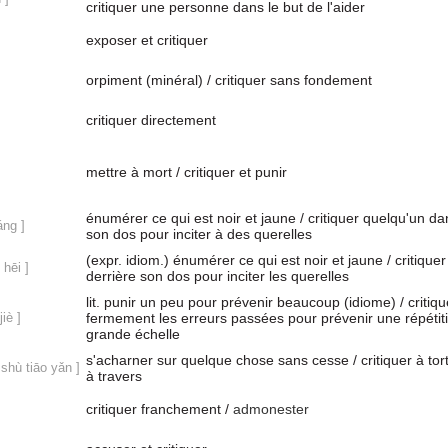
critiquer une personne dans le but de l'aider
exposer et critiquer
orpiment (minéral) / critiquer sans fondement
critiquer directement
mettre à mort / critiquer et punir
énumérer ce qui est noir et jaune / critiquer quelqu'un da
áng ]
son dos pour inciter à des querelles
(expr. idiom.) énumérer ce qui est noir et jaune / critique
hēi ]
derrière son dos pour inciter les querelles
lit. punir un peu pour prévenir beaucoup (idiome) / critiqu
iè ]
fermement les erreurs passées pour prévenir une répétit
grande échelle
s'acharner sur quelque chose sans cesse / critiquer à tort
 shù tiāo yǎn ]
à travers
critiquer franchement /
admonester