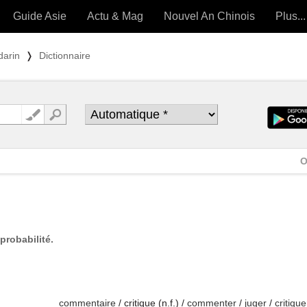
Guide Asie
Actu & Mag
Nouvel An Chinois
Plus...
Magazine
Forum (
darin
❭
Dictionnaire
Articles intemporels
 OUTILS) »
O
probabilité.
commentaire
/ critique (n.f.) /
commenter
/
juger
/
critique