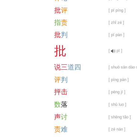
批
评
[ pī píng ]
指
责
[ zhǐ zé ]
批
判
[ pī pàn ]
批
[
pī ]
说
三
道
四
[ shuō sān dào s
评
判
[ píng pàn ]
抨
击
[ pēng jī ]
数
落
[ shǔ luo ]
声
讨
[ shēng tǎo ]
责
难
[ zé nàn ]