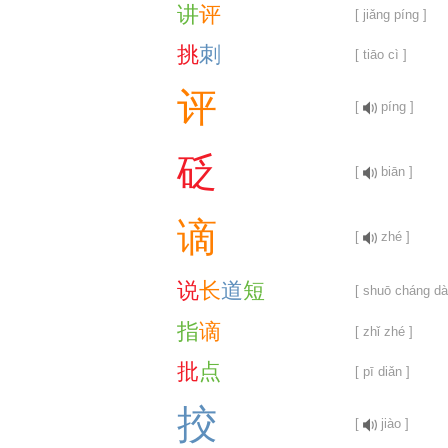
讲
评
[ jiǎng píng ]
挑
刺
[ tiāo cì ]
评
[
píng ]
砭
[
biān ]
谪
[
zhé ]
说
长
道
短
[ shuō cháng dà
指
谪
[ zhǐ zhé ]
批
点
[ pī diǎn ]
挍
[
jiào ]