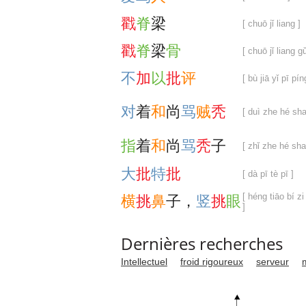
戳
脊
梁
[ chuō jǐ liang ]
戳
脊
梁
骨
[ chuō jǐ liang gǔ
不
加
以
批
评
[ bù jiā yǐ pī pín
对
着
和
尚
骂
贼
秃
[ duì zhe hé sha
指
着
和
尚
骂
秃
子
[ zhǐ zhe hé sha
大
批
特
批
[ dà pī tè pī ]
[ héng tiāo bí zi
横
挑
鼻
子
，
竖
挑
眼
]
Dernières recherches
Intellectuel
froid rigoureux
serveur