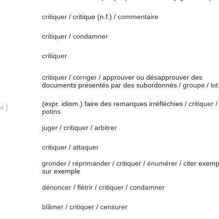
critiquer
/ critique (n.f.) /
commentaire
critiquer
/
condamner
critiquer
critiquer
/
corriger
/ approuver ou désapprouver des
documents présentés par des subordonnés /
groupe
/
lot
(expr. idiom.) faire des remarques irréfléchies /
critiquer
/
ì ]
potins
juger
/
critiquer
/
arbitrer
critiquer
/
attaquer
gronder
/
réprimander
/
critiquer
/
énumérer
/ citer exemp
sur exemple
dénoncer
/
flétrir
/
critiquer
/
condamner
blâmer
/
critiquer
/
censurer