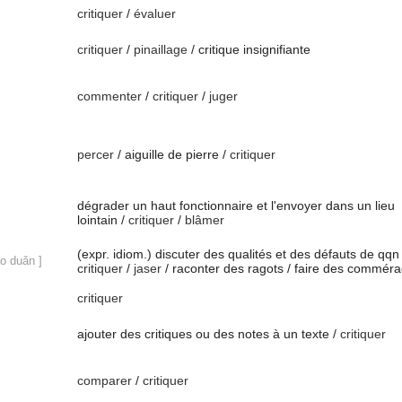
critiquer
/
évaluer
critiquer
/
pinaillage
/ critique insignifiante
commenter
/
critiquer
/
juger
percer
/ aiguille de pierre /
critiquer
dégrader un haut fonctionnaire et l'envoyer dans un lieu
lointain /
critiquer
/
blâmer
(expr. idiom.) discuter des qualités et des défauts de qqn 
o duǎn ]
critiquer
/
jaser
/ raconter des ragots / faire des commér
critiquer
ajouter des critiques ou des notes à un texte /
critiquer
comparer
/
critiquer