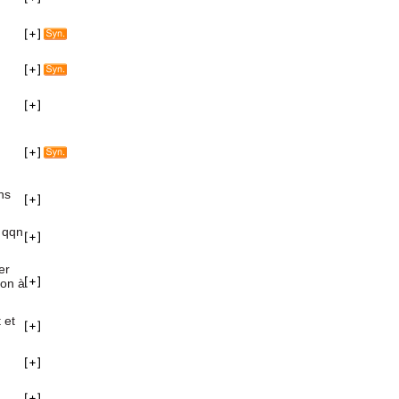
ns
r qqn
er
ion à
 et