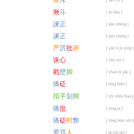
弹
斥
[ tán chì ]
揪
斗
[ jiū dòu ]
諫
正
[ jiàn zhèng ]
谏
正
[ jiàn zhèng ]
严
厉
批
评
[ yán lì pī píng ]
诛
心
[ zhū xīn ]
戳
壁
脚
[ chuō bì jiǎo ]
痛
砭
[ tòng biān ]
指
手
划
脚
[ zhǐ shǒu huà ji
痛
批
[ tòng pī ]
痛
砭
时
弊
[ tòng biān shí b
爱
骂
人
[ ài mà rén ]