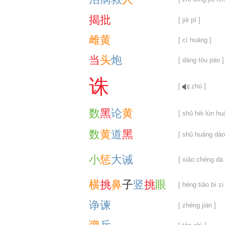
揭
批
[ jiē pī ]
雌
黄
[ cí huáng ]
当
头
炮
[ dāng tóu pào ]
诛
[
zhū ]
数
黑
论
黄
[ shǔ hēi lùn hu
数
黄
道
黑
[ shǔ huáng dào 
小
惩
大
诫
[ xiǎo chéng dà j
横
挑
鼻
子
竖
挑
眼
[ héng tiāo bí zi
诤
谏
[ zhèng jiàn ]