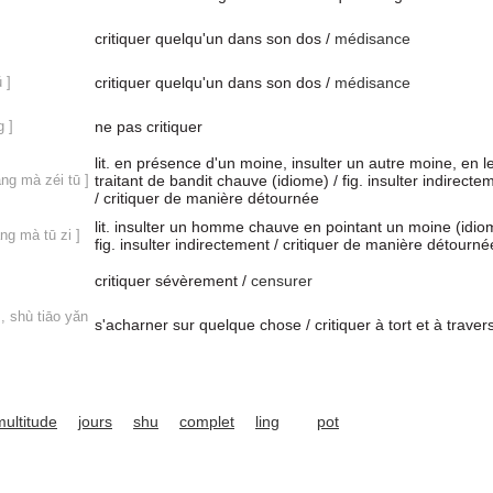
critiquer quelqu'un dans son dos /
médisance
 ]
critiquer quelqu'un dans son dos /
médisance
g ]
ne pas critiquer
lit. en présence d'un moine, insulter un autre moine, en l
ng mà zéi tū ]
traitant de bandit chauve (idiome) / fig. insulter indirecte
/ critiquer de manière détournée
lit. insulter un homme chauve en pointant un moine (idio
ng mà tū zi ]
fig. insulter indirectement / critiquer de manière détourné
critiquer sévèrement /
censurer
 , shù tiāo yǎn
s'acharner sur quelque chose / critiquer à tort et à traver
multitude
jours
shu
complet
ling
pot