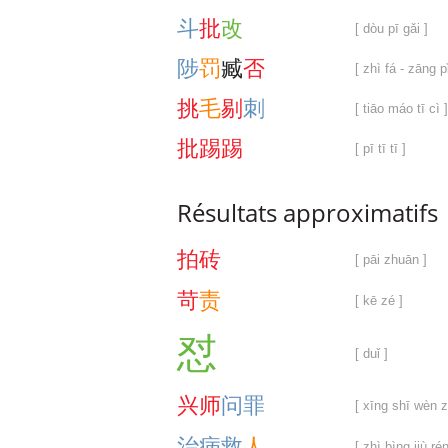
斗
批
改
[ dòu pī gǎi ]
陟
罚
臧
否
[ zhì fá - zāng pǐ
挑
毛
剔
刺
[ tiāo máo tī cì ]
批
踢
踢
[ pī tī tī ]
Résultats approximatifs
拍
砖
[ pāi zhuān ]
苛
责
[ kē zé ]
怼
[ duǐ ]
兴
师
问
罪
[ xīng shī wèn z
治
病
救
人
[ zhì bìng jiù rén