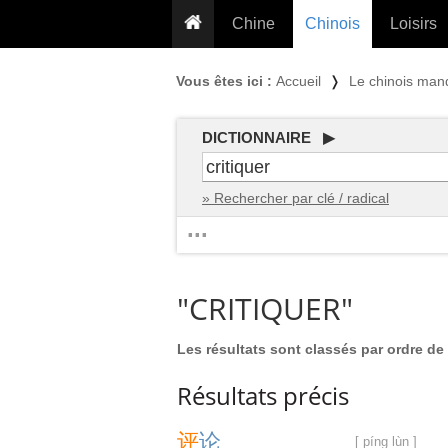
Chine
Chinois
Loisirs
... pour les nuls
Dictionnaire
Prénom
Vous êtes ici :
Accueil
❭
Le chinois man
... présentée aux enfants
Cours audio
Signe
Grammaire
Tatouage
Conseils voyageurs
DICTIONNAIRE ▶
Traducteur
PLUS (24
Plantes médicinales
» Rechercher par clé / radical
Exos & Flashcards
Proverbes
...
+50 Outils
Cuisine
PLUS »
Cinéma & films
"CRITIQUER"
Calendrier en ligne
JO Pékin 2022
Les résultats sont classés par ordre de 
Résultats précis
评
论
[ píng lùn ]