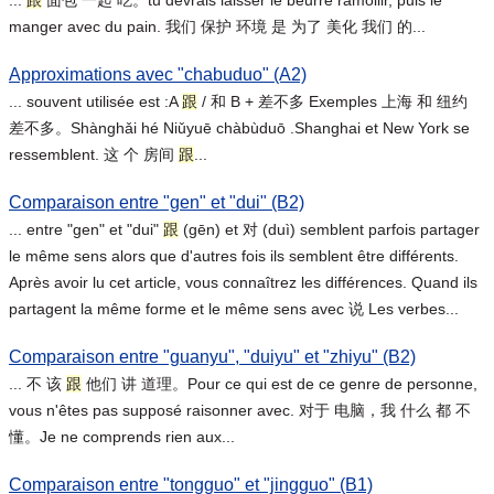
manger avec du pain. 我们 保护 环境 是 为了 美化 我们 的...
Approximations avec "chabuduo" (A2)
... souvent utilisée est :A
跟
/ 和 B + 差不多 Exemples 上海 和 纽约
差不多。Shànghǎi hé Niǔyuē chàbùduō .Shanghai et New York se
ressemblent. 这 个 房间
跟
...
Comparaison entre "gen" et "dui" (B2)
... entre "gen" et "dui"
跟
(gēn) et 对 (duì) semblent parfois partager
le même sens alors que d'autres fois ils semblent être différents.
Après avoir lu cet article, vous connaîtrez les différences. Quand ils
partagent la même forme et le même sens avec 说 Les verbes...
Comparaison entre "guanyu", "duiyu" et "zhiyu" (B2)
... 不 该
跟
他们 讲 道理。Pour ce qui est de ce genre de personne,
vous n'êtes pas supposé raisonner avec. 对于 电脑，我 什么 都 不
懂。Je ne comprends rien aux...
Comparaison entre "tongguo" et "jingguo" (B1)