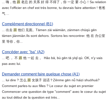
... 嗨，他
跟
老总 的 关系 好 得 不得了，你 一定 要 小心！Sa relation
avec l'officier en chef est très bonne, tu devrais faire attention ! 爸爸
气 ...
Complément directionnel (B1)
... 出去
跟
他们 见面。Tāmen zài wàimiàn, zánmen chūqù gēn
tāmen jiànmiàn.Ils sont dehors. Sortons les rencontrer. 他 在 办公室
里 等你，你...
Concéder avec "ba" (A2)
... 吧 ， 不
跟
他 一起 去 。 Hǎo bā, bù gēn tā yīqǐ qù. OK, n'y vais
pas avec lui.
Demander comment faire quelque chose (A1)
... lui dire ? 怎么
跟
女孩子 说话？Zěnme gēn nǚ háizi shuōhuà?
Comment parles-tu aux filles ? Le coeur du sujet en premier
Commencer une question de type "comment" avec le coeur du sujet
au tout début de la question est très...