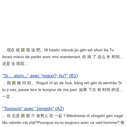
... 现在 就
跟
我 说 吧。Nǐ háishì xiànzài jiù gēn wǒ shuō ba.Tu
ferais mieux de parler avec moi maintenant. 你 病 了 这么 长 时间，
还是 去 医院...
"Si..., alors..." avec "ruguo?, jiu?" (B1)
... 我
跟
她 问 好。 Rúguǒ nǐ qù de huà, bāng wǒ gēn tā wènhǎo.Si
tu y vas, passe leur le bonjour de ma part. 如果 下次 有 时间 的话，
一定...
"Toujours" avec "zongshi" (A2)
... 你 总是
跟
那 个 老男人 在 一起？Wèishéme nǐ zǒngshì gēn nàgè
lǎo nánrén zài yīqǐ?Pourquoi es-tu toujours avec ce vieil homme? 每