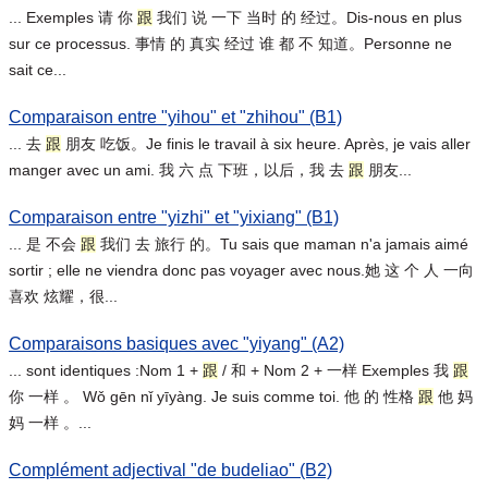
... Exemples 请 你
跟
我们 说 一下 当时 的 经过。Dis-nous en plus
sur ce processus. 事情 的 真实 经过 谁 都 不 知道。Personne ne
sait ce...
Comparaison entre "yihou" et "zhihou" (B1)
... 去
跟
朋友 吃饭。Je finis le travail à six heure. Après, je vais aller
manger avec un ami. 我 六 点 下班，以后，我 去
跟
朋友...
Comparaison entre "yizhi" et "yixiang" (B1)
... 是 不会
跟
我们 去 旅行 的。Tu sais que maman n'a jamais aimé
sortir ; elle ne viendra donc pas voyager avec nous.她 这 个 人 一向
喜欢 炫耀，很...
Comparaisons basiques avec "yiyang" (A2)
... sont identiques :Nom 1 +
跟
/ 和 + Nom 2 + 一样 Exemples 我
跟
你 一样 。 Wǒ gēn nǐ yīyàng. Je suis comme toi. 他 的 性格
跟
他 妈
妈 一样 。...
Complément adjectival "de budeliao" (B2)