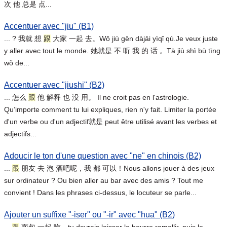
次 他 总是 点...
Accentuer avec "jiu" (B1)
... ? 我就 想
跟
大家 一起 去。Wǒ jiù gēn dàjāi yìqǐ qù.Je veux juste
y aller avec tout le monde. 她就是 不 听 我 的 话 。Tā jiù shì bù tīng
wǒ de...
Accentuer avec "jiushi" (B2)
... 怎么
跟
他 解释 也 没 用。 Il ne croit pas en l'astrologie.
Qu’importe comment tu lui expliques, rien n'y fait. Limiter la portée
d'un verbe ou d'un adjectif就是 peut être utilisé avant les verbes et
adjectifs...
Adoucir le ton d'une question avec "ne" en chinois (B2)
...
跟
朋友 去 泡 酒吧呢，我 都 可以！Nous allons jouer à des jeux
sur ordinateur ? Ou bien aller au bar avec des amis ? Tout me
convient ! Dans les phrases ci-dessus, le locuteur se parle...
Ajouter un suffixe "-iser" ou "-ir" avec "hua" (B2)
...
跟
面包 一起 吃。tu devrais laisser le beurre ramollir, puis le