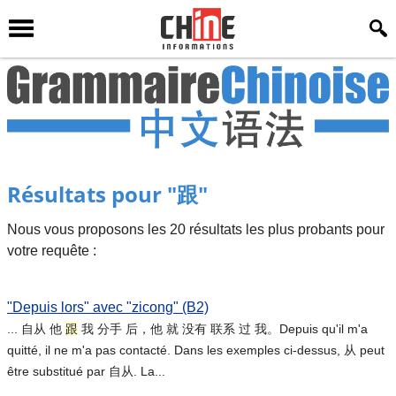
Résultats pour "跟"
Nous vous proposons les 20 résultats les plus probants pour
votre requête :
"Depuis lors" avec "zicong" (B2)
... 自从 他
跟
我 分手 后，他 就 没有 联系 过 我。Depuis qu'il m'a
quitté, il ne m'a pas contacté. Dans les exemples ci-dessus, 从 peut
être substitué par 自从. La...