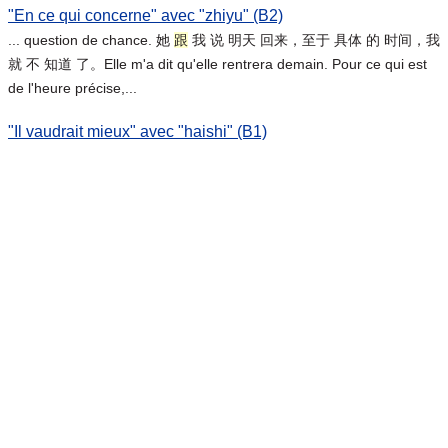
"En ce qui concerne" avec "zhiyu" (B2)
... question de chance. 她
跟
我 说 明天 回来，至于 具体 的 时间，我
就 不 知道 了。Elle m'a dit qu'elle rentrera demain. Pour ce qui est
de l'heure précise,...
"Il vaudrait mieux" avec "haishi" (B1)