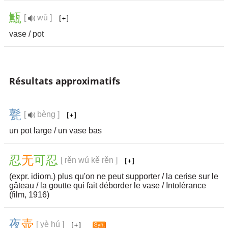
甒
[
wǔ ]
vase
/
pot
Résultats approximatifs
甏
[
bèng ]
un pot large / un vase bas
忍
无
可
忍
[ rěn wú kě rěn ]
(expr. idiom.) plus qu'on ne peut supporter / la cerise sur le
gâteau / la goutte qui fait déborder le vase / Intolérance
(film, 1916)
夜
壶
[ yè hú ]