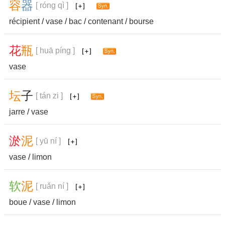
容
器
[ róng qì ]
récipient
/
vase
/
bac
/
contenant
/
bourse
花
瓶
[ huā píng ]
vase
坛
子
[ tán zi ]
jarre
/
vase
淤
泥
[ yū ní ]
vase
/
limon
软
泥
[ ruǎn ní ]
boue
/
vase
/
limon