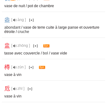
vase de nuit / pot de chambre
盎
[
àng ]
abondant
/ vase de terre cuite à large panse et ouverture
étroite /
cruche
盅
[
zhōng ]
tasse avec couvercle /
bol
/ vase vide
樽
[
zūn ]
vase à vin
卮
[
zhī ]
vase à vin