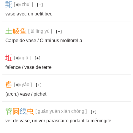
甀
[
zhuì ]
vase avec un petit bec
土
鲮
鱼
[ tǔ líng yú ]
Carpe de vase / Cirrhinus molitorella
坵
[
qiū ]
faïence
/ vase de terre
䍃
[
yáo ]
(arch.) vase /
pichet
管
圆
线
虫
[ guǎn yuán xiàn chóng ]
ver de vase, un ver parasitaire portant la méningite