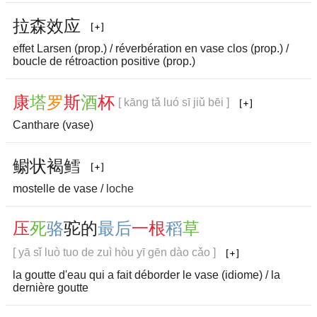
拉
森
效
应
effet Larsen (prop.) / réverbération en vase clos (prop.) /
boucle de rétroaction positive (prop.)
康
塔
罗
斯
酒
杯
[ kāng tǎ luó sī jiǔ bēi ]
Canthare (vase)
鳚
状
褐
鳕
mostelle de vase /
loche
压
死
骆
驼
的
最
后
一
根
稻
草
[ yā sǐ luò tuo de zuì hòu yī gēn dào cǎo ]
la goutte d'eau qui a fait déborder le vase (idiome) / la
dernière goutte