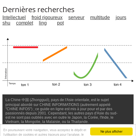
Dernières recherches
Intellectuel
froid rigoureux
serveur
multitude
jours
shu
complet
ling
pot
La Chine 中国 (
Zhongguó
), pays de l'Asie orientale, est le sujet
principal abordé sur CHINE INFORMATIONS (autrement appelé
"CHINE INFOS") ; ce guide en ligne est mis à jour pour et par des
passionnés depuis 2001. Cependant, les autres pays d'Asie du sud-
est ne sont pas oubliés avec en outre le Japon, la Corée, l'Inde, le
Vietnam, la Mongolie, la Malaisie, ou la Thailande.
Nous contacter
-
Facebook
-
Confidentialité & Cookies
En poursuivant votre navigation, vous acceptez le dépôt et
Ne plus afficher
l'utilisation de cookies et autres traceurs pour l'analyse, le