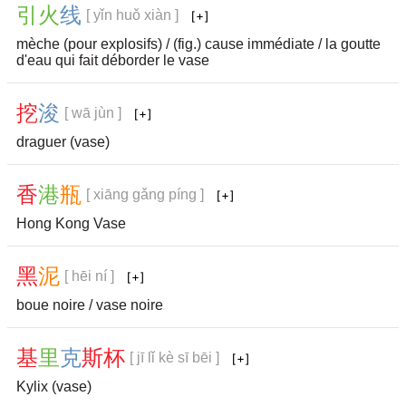
引
火
线
[ yǐn huǒ xiàn ]
mèche (pour explosifs) / (fig.) cause immédiate / la goutte
d'eau qui fait déborder le vase
挖
浚
[ wā jùn ]
draguer (vase)
香
港
瓶
[ xiāng gǎng píng ]
Hong Kong Vase
黑
泥
[ hēi ní ]
boue noire / vase noire
基
里
克
斯
杯
[ jī lǐ kè sī bēi ]
Kylix (vase)