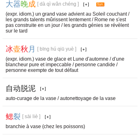
大
器
晚
成
[ dà qì wǎn chéng ]
(expr. idiom.) un grand vase advient au Soleil couchant /
les grands talents mûrissent lentement / Rome ne s'est
pas construite en un jour / les grands génies se révèlent
sur le tard
冰
壶
秋
月
[ bīng hú qiū yuè ]
(expr. idiom.) vase de glace et Lune d'automne / d'une
blancheur pure et impeccable / personne candide /
personne exempte de tout défaut
自
动
脱
泥
auto-curage de la vase / autonettoyage de la vase
鳃
裂
[ sāi liè ]
branchie à vase (chez les poissons)