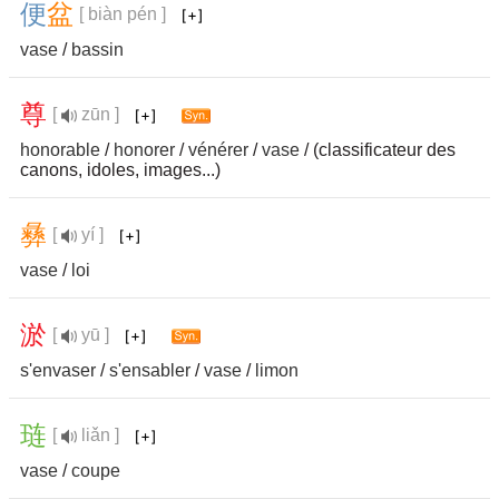
便
盆
[ biàn pén ]
vase
/
bassin
尊
[
zūn ]
honorable
/
honorer
/
vénérer
/
vase
/ (classificateur des
canons, idoles, images...)
彝
[
yí ]
vase
/
loi
淤
[
yū ]
s'envaser
/
s'ensabler
/
vase
/
limon
琏
[
liǎn ]
vase
/
coupe