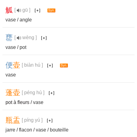
觚
[
gū ]
vase
/
angle
罋
[
wèng ]
vase
/
pot
便
壶
[ biàn hú ]
vase
蓬
壶
[ péng hú ]
pot à fleurs /
vase
瓶
盂
[ píng yú ]
jarre
/
flacon
/
vase
/
bouteille