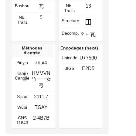
Bushou
Nb.
13
瓦
Traits
Nb.
5
Structure
Traits
Décomp.
?
+
瓦
Méthodes
Encodages (hexa)
d'entrée
Unicode
U+7500
Pinyin
zhui4
BIG5
E2D5
Kanji /
HMMVN
Cangjie
竹一一女
弓
Sijiao
2111.7
Wubi
TGAY
CNS
2-4B7B
11643