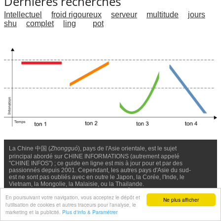
Dernières recherches
Intellectuel
froid rigoureux
serveur
multitude
jours
shu
complet
ling
pot
La Chine 中国 (
Zhongguó
), pays de l'Asie orientale, est le sujet
principal abordé sur CHINE INFORMATIONS (autrement appelé
"CHINE INFOS") ; ce guide en ligne est mis à jour pour et par des
passionnés depuis 2001. Cependant, les autres pays d'Asie du sud-
est ne sont pas oubliés avec en outre le Japon, la Corée, l'Inde, le
Vietnam, la Mongolie, la Malaisie, ou la Thailande.
Nous contacter
-
Facebook
-
Confidentialité & Cookies
En poursuivant votre navigation, vous acceptez le dépôt et
Ne plus afficher
l'utilisation de cookies et autres traceurs pour l'analyse, le
© Chine Informations, 2026 - Tous droits réservés (depuis 2001)
marketing et la publicité.
Plus d'info & Paramétrer