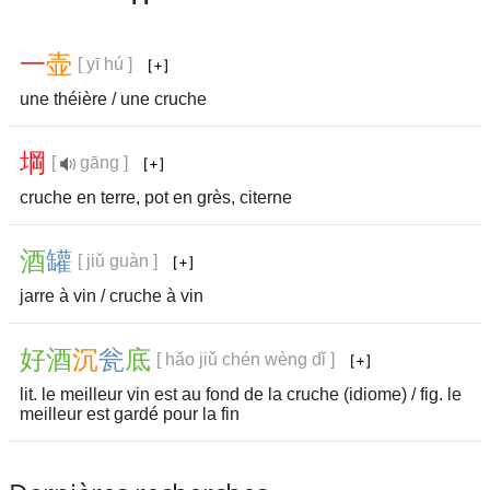
一
壶
[ yī hú ]
une théière / une cruche
堈
[
gāng ]
cruche en terre, pot en grès, citerne
酒
罐
[ jiǔ guàn ]
jarre à vin / cruche à vin
好
酒
沉
瓮
底
[ hǎo jiǔ chén wèng dǐ ]
lit. le meilleur vin est au fond de la cruche (idiome) / fig. le
meilleur est gardé pour la fin