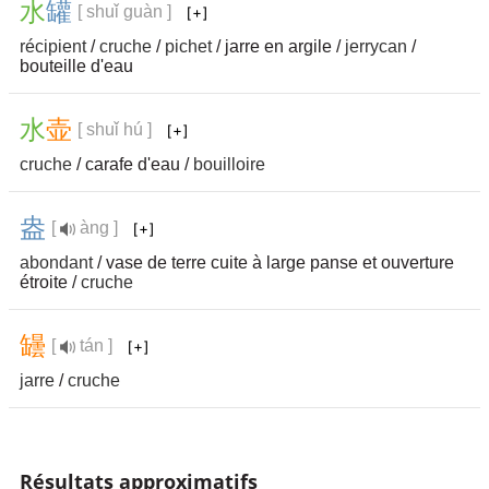
水
罐
[ shuǐ guàn ]
récipient
/
cruche
/
pichet
/ jarre en argile /
jerrycan
/
bouteille d'eau
水
壶
[ shuǐ hú ]
cruche
/ carafe d'eau /
bouilloire
盎
[
àng ]
abondant
/ vase de terre cuite à large panse et ouverture
étroite /
cruche
罎
[
tán ]
jarre
/
cruche
Résultats approximatifs