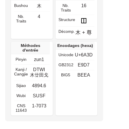
Bushou
Nb.
16
木
Traits
Nb.
4
Structure
Traits
Décomp.
木
+
尊
Méthodes
Encodages (hexa)
d'entrée
Unicode
U+6A3D
Pinyin
zun1
GB2312
E9D7
Kanji /
DTWI
Cangjie
木廿田戈
BIG5
BEEA
Sijiao
4894.6
Wubi
SUSF
CNS
1-7073
11643