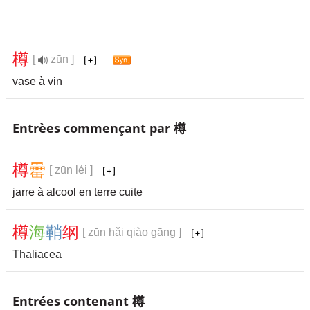
樽
[
zūn ]
vase à vin
Entrèes commençant par 樽
樽
罍
[ zūn léi ]
jarre à alcool en terre cuite
樽
海
鞘
纲
[ zūn hǎi qiào gāng ]
Thaliacea
Entrées contenant 樽