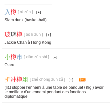
入
樽
[ rù zūn ]
Slam dunk (basket-ball)
玻
璃
樽
[ bō li zūn ]
Jackie Chan à Hong Kong
小
樽
市
[ xiǎo zūn shì ]
Otaru
折
冲
樽
俎
[ zhé chōng zūn zǔ ]
(lit.) stopper l'ennemi à une table de banquet / (fig.) avoir
le meilleur d'un ennemi pendant des fonctions
diplomatique.