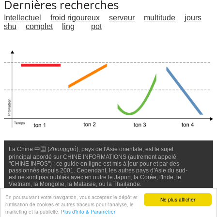
Dernières recherches
Intellectuel
froid rigoureux
serveur
multitude
jours
shu
complet
ling
pot
La Chine 中国 (
Zhongguó
), pays de l'Asie orientale, est le sujet
principal abordé sur CHINE INFORMATIONS (autrement appelé
"CHINE INFOS") ; ce guide en ligne est mis à jour pour et par des
passionnés depuis 2001. Cependant, les autres pays d'Asie du sud-
est ne sont pas oubliés avec en outre le Japon, la Corée, l'Inde, le
Vietnam, la Mongolie, la Malaisie, ou la Thailande.
Nous contacter
-
Facebook
-
Confidentialité & Cookies
En poursuivant votre navigation, vous acceptez le dépôt et
Ne plus afficher
l'utilisation de cookies et autres traceurs pour l'analyse, le
© Chine Informations, 2026 - Tous droits réservés (depuis 2001)
marketing et la publicité.
Plus d'info & Paramétrer