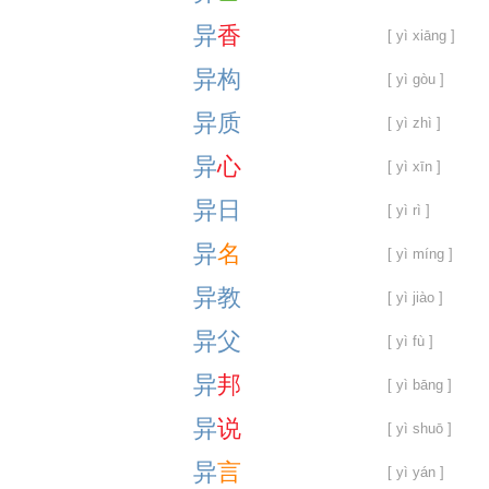
异
香
[ yì xiāng ]
异
构
[ yì gòu ]
异
质
[ yì zhì ]
异
心
[ yì xīn ]
异
日
[ yì rì ]
异
名
[ yì míng ]
异
教
[ yì jiào ]
异
父
[ yì fù ]
异
邦
[ yì bāng ]
异
说
[ yì shuō ]
异
言
[ yì yán ]