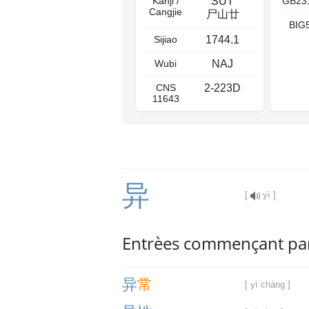
Kanji /
SUT
GB23
Cangjie
尸山廿
BIG
Sijiao
1744.1
Wubi
NAJ
CNS
2-223D
11643
异
[
yì ]
Entrèes commençant pa
异
常
[ yì cháng ]