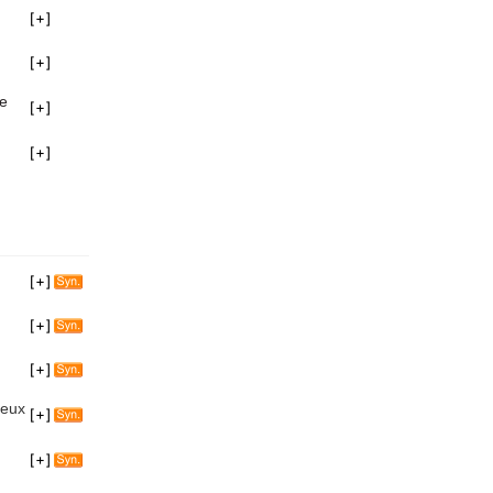
se
leux