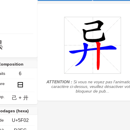
異
Composition
its
6
ATTENTION :
Si vous ne voyez pas l'animati
ure
caractère ci-dessus, veuillez désactiver vo
bloqueur de pub...
p.
己
+
廾
odages (hexa)
de
U+5F02