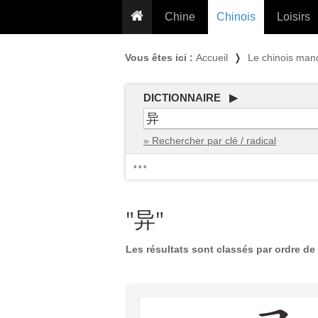
Chine
Chinois
Loisirs
... pour les nuls
Dictionnaire
Prénom
Vous êtes ici :
Accueil
❭
Le chinois man
... présentée aux enfants
Cours audio
Signe
Grammaire
Tatouage
Conseils voyageurs
DICTIONNAIRE ▶
Traducteur
PLUS (24
Plantes médicinales
» Rechercher par clé / radical
Exos & Flashcards
Proverbes
...
+50 Outils
Cuisine
PLUS »
Cinéma & films
"异"
Calendrier en ligne
JO Pékin 2022
Les résultats sont classés par ordre de 