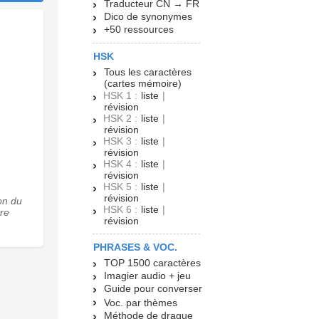
Traducteur CN → FR
Dico de synonymes
+50 ressources
HSK
Tous les caractères
(cartes mémoire)
HSK 1 :
liste
|
révision
HSK 2 :
liste
|
révision
HSK 3 :
liste
|
révision
HSK 4 :
liste
|
révision
HSK 5 :
liste
|
révision
on du
HSK 6 :
liste
|
tre
révision
PHRASES & VOC.
TOP 1500 caractères
Imagier audio + jeu
Guide pour converser
Voc. par thèmes
Méthode de drague