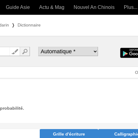
Guide Asie
Actu & Mag
Nouvel An Chinois
Plus...
Magazine
Forum (
darin
❭
Dictionnaire
Articles intemporels
 OUTILS) »
O
probabilité.
Grille d'écriture
Calligraphi