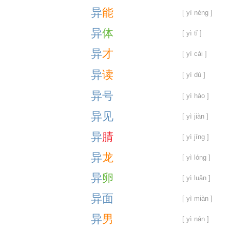
异
能
[ yì néng ]
异
体
[ yì tǐ ]
异
才
[ yì cái ]
异
读
[ yì dú ]
异
号
[ yì hào ]
异
见
[ yì jiàn ]
异
腈
[ yì jīng ]
异
龙
[ yì lóng ]
异
卵
[ yì luǎn ]
异
面
[ yì miàn ]
异
男
[ yì nán ]