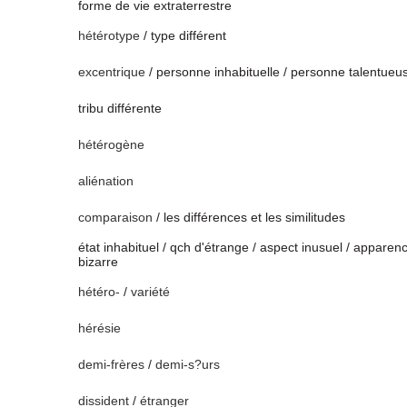
forme de vie extraterrestre
hétérotype
/ type différent
excentrique
/ personne inhabituelle / personne talentueu
tribu différente
hétérogène
aliénation
comparaison
/ les différences et les similitudes
état inhabituel / qch d'étrange / aspect inusuel / apparen
bizarre
hétéro-
/
variété
hérésie
demi-frères
/
demi-s?urs
dissident
/
étranger