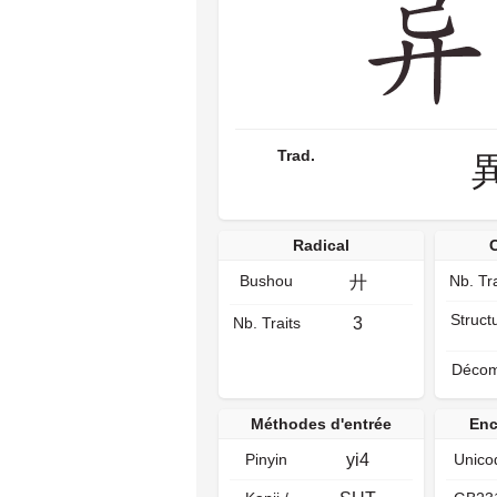
Trad.
Radical
Bushou
Nb. Tra
廾
Struct
Nb. Traits
3
Décom
Méthodes d'entrée
Enc
Pinyin
yi4
Unico