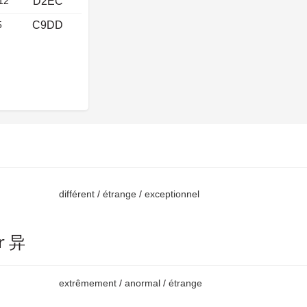
12
D2EC
5
C9DD
différent
/
étrange
/
exceptionnel
r 异
extrêmement
/
anormal
/
étrange