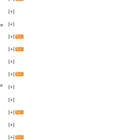
se
ce