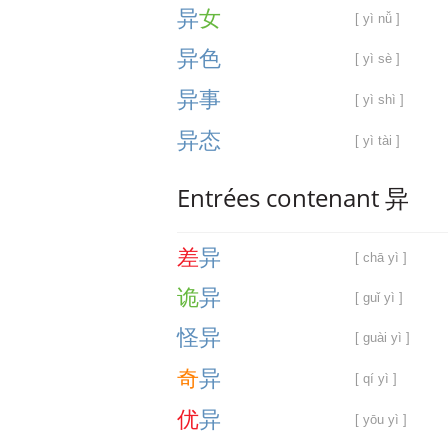
异
女
[ yì nǚ ]
异
色
[ yì sè ]
异
事
[ yì shì ]
异
态
[ yì tài ]
Entrées contenant 异
差
异
[ chā yì ]
诡
异
[ guǐ yì ]
怪
异
[ guài yì ]
奇
异
[ qí yì ]
优
异
[ yōu yì ]