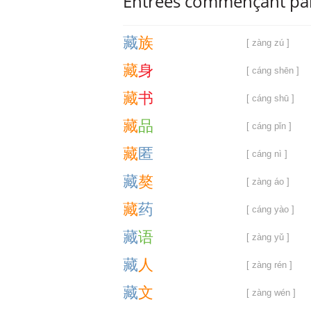
Entrèes commençant pa
藏
族
[ zàng zú ]
藏
身
[ cáng shēn ]
藏
书
[ cáng shū ]
藏
品
[ cáng pǐn ]
藏
匿
[ cáng nì ]
藏
獒
[ zàng áo ]
藏
药
[ cáng yào ]
藏
语
[ zàng yǔ ]
藏
人
[ zàng rén ]
藏
文
[ zàng wén ]