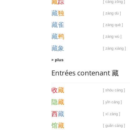
藏
踪
[ cáng zōng ]
藏
独
[ zàng dú ]
藏
雀
[ zàng què ]
藏
鹀
[ zàng wú ]
藏
象
[ zàng xiàng ]
» plus
Entrées contenant 藏
收
藏
[ shōu cáng ]
隐
藏
[ yǐn cáng ]
西
藏
[ xī zàng ]
馆
藏
[ guǎn cáng ]