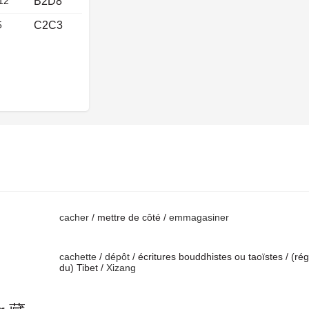
12
B2D8
5
C2C3
cacher
/ mettre de côté /
emmagasiner
cachette
/
dépôt
/ écritures bouddhistes ou taoïstes / (ré
du) Tibet /
Xizang