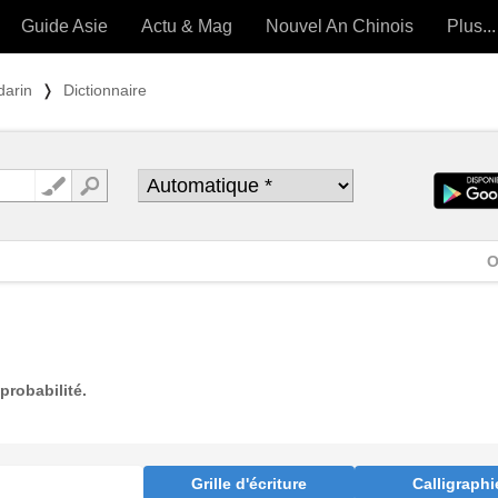
Guide Asie
Actu & Mag
Nouvel An Chinois
Plus...
Magazine
Forum (
darin
❭
Dictionnaire
Articles intemporels
 OUTILS) »
O
probabilité.
Grille d'écriture
Calligraphi