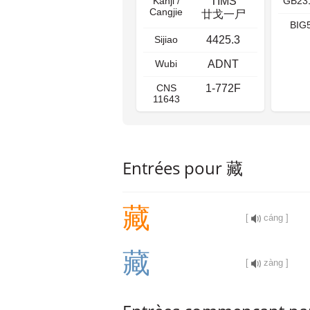
Kanji /
TIMS
GB23
Cangjie
廿戈一尸
BIG
Sijiao
4425.3
Wubi
ADNT
CNS
1-772F
11643
Entrées pour 藏
藏
[
cáng ]
藏
[
zàng ]