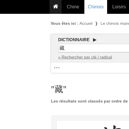
Chine
Chinois
Loisirs
... pour les nuls
Dictionnaire
Prénom
Vous êtes ici :
Accueil
❭
Le chinois man
... présentée aux enfants
Cours audio
Signe
Grammaire
Tatouage
Conseils voyageurs
DICTIONNAIRE ▶
Traducteur
PLUS (24
Plantes médicinales
» Rechercher par clé / radical
Exos & Flashcards
Proverbes
...
+50 Outils
Cuisine
PLUS »
Cinéma & films
"藏"
Calendrier en ligne
JO Pékin 2022
Les résultats sont classés par ordre de 