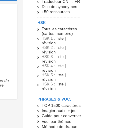
Traducteur CN → FR
Dico de synonymes
+50 ressources
HSK
Tous les caractères
(cartes mémoire)
HSK 1 :
liste
|
révision
HSK 2 :
liste
|
révision
HSK 3 :
liste
|
révision
HSK 4 :
liste
|
révision
HSK 5 :
liste
|
révision
on du
HSK 6 :
liste
|
tre
révision
PHRASES & VOC.
TOP 1500 caractères
Imagier audio + jeu
Guide pour converser
Voc. par thèmes
Méthode de drague