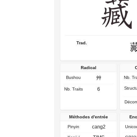
Trad.
Radical
Bushou
Nb. Tra
艸
Struct
Nb. Traits
6
Décom
Méthodes d'entrée
Enc
Pinyin
cang2
Unico