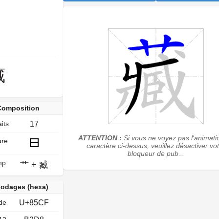
藏
Composition
its
17
ATTENTION :
Si vous ne voyez pas l'animati
ure
caractère ci-dessus, veuillez désactiver vo
bloqueur de pub...
p.
艹
+
臧
odages (hexa)
de
U+85CF