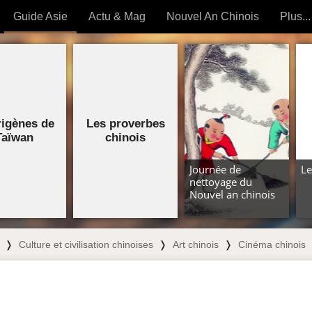
Guide Asie
Actu & Mag
Nouvel An Chinois
Plus...
Magazine
Forum (
Articles intemporels
 OUTILS) »
igènes de
Les proverbes
Taïwan
chinois
Journée de
Le
nettoyage du
Nouvel an chinois
❭
Culture et civilisation chinoises
❭
Art chinois
❭
Cinéma chinois