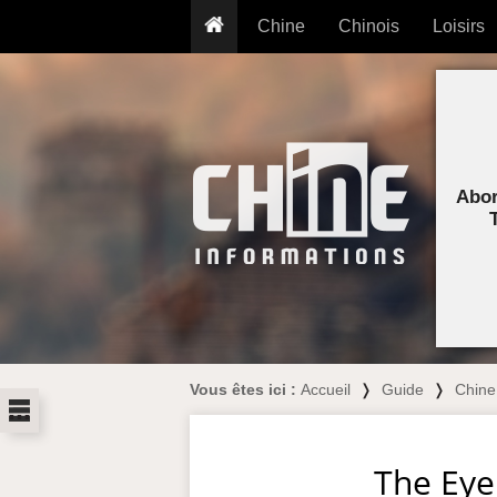
Chine
Chinois
Loisirs
... pour les nuls
Dictionnaire
Prénom
... présentée aux enfants
Cours audio
Signe
Grammaire
Tatouage
Conseils voyageurs
Traducteur
PLUS (24
Plantes médicinales
Abor
Exos & Flashcards
Proverbes
+50 Outils
Cuisine
PLUS »
Cinéma & films
Calendrier en ligne
JO Pékin 2022
Vous êtes ici :
Accueil
❭
Guide
❭
Chine
...
The Eye