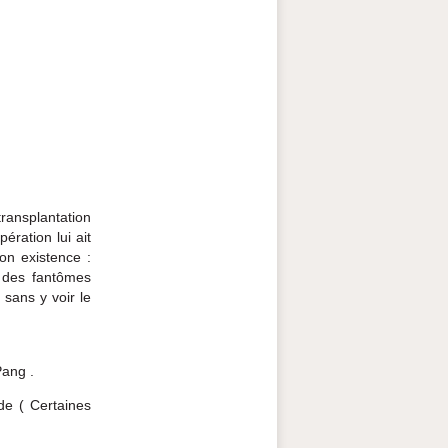
transplantation
ération lui ait
on existence :
, des fantômes
 sans y voir le
Pang .
de ( Certaines