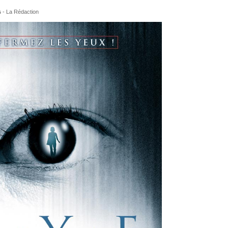
s
-
La Rédaction