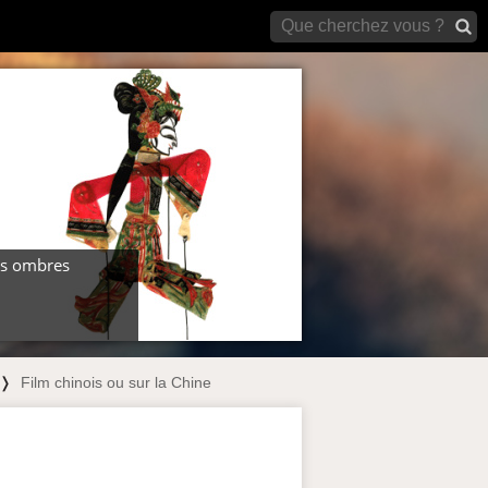
archives)
s ombres
❭
Film chinois ou sur la Chine