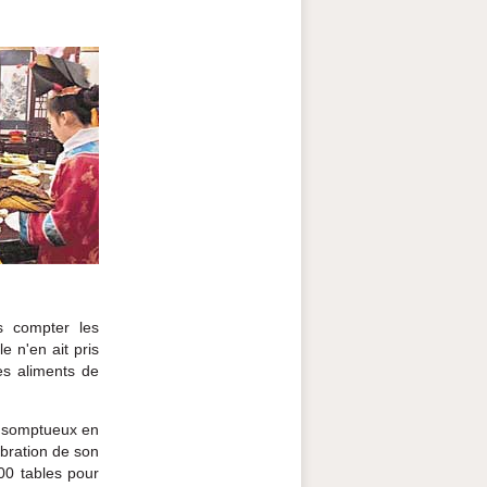
s compter les
e n'en ait pris
es aliments de
s somptueux en
ébration de son
00 tables pour