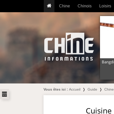
Chine
Chinois
Loisirs
... pour les nuls
Dictionnaire
Prénom
... présentée aux enfants
Cours audio
Signe
Grammaire
Tatouage
Conseils voyageurs
Traducteur
PLUS (24
Plantes médicinales
Exos & Flashcards
Proverbes
+50 Outils
Cuisine
Bangdi
PLUS »
Cinéma & films
Calendrier en ligne
JO Pékin 2022
Vous êtes ici :
Accueil
❭
Guide
❭
Chine
...
Cuisine