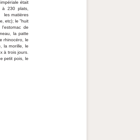
impériale était
 à 230 plats,
e les matières
, etc); le "huit
, l'estomac de
meau, la patte
e rhinocéro, le
 la morille, le
 à trois jours.
 petit pois, le