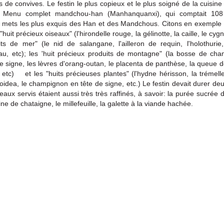
rs de convives. Le festin le plus copieux et le plus soigné de la cuisine 
 Menu complet mandchou-han (Manhanquanxi), qui comptait 108
s mets les plus exquis des Han et des Mandchous. Citons en exempl
"huit précieux oiseaux" (l'hirondelle rouge, la gélinotte, la caille, le cygne
ts de mer" (le nid de salangane, l'ailleron de requin, l'holothurie
au, etc); les 'huit précieux produits de montagne" (la bosse de cha
de signe, les lèvres d'orang-outan, le placenta de panthèse, la queue d
 etc) et les "huits précieuses plantes" (l'hydne hérisson, la trémelle,
oidea, le champignon en tête de signe, etc.) Le festin devait durer deux
eaux servis étaient aussi très très raffinés, à savoir: la purée sucrée de
ine de chataigne, le millefeuille, la galette à la viande hachée.