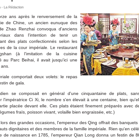
s
-
La Rédaction
rze ans après le renversement de la
tie de Chine, un ancien eunuque des
e Zhao Renzhai convoqua d'anciens
ériaux dans l'intention de tenir un
ant des plats confectionnés selon les
ires de la cour impériale. Le restaurant
ngshan (à l'imitation de la cuisine
é au Parc Beihai, il avait jusqu'ici une
 ans.
riale comportait deux volets: le repas
estin de gala.
idien se composait en général d'une cinquantaine de plats, san
r l'impératrice Ci Xi, le nombre s'en élevait à une centaine, bien qu'ell
artie placée devant elle. Ces plats étaient finement préparés avec d
égumes fraïs, poisson vivant, volaille bien engraissée, etc.)
lors des grandes occasions, l'empereur des Qing offrait des banquet
auts dignitaires et des membres de la famille impériale. Rien qu'en cél
re de naissance en 1785, l'empereur Qian Long donna un festin de 8