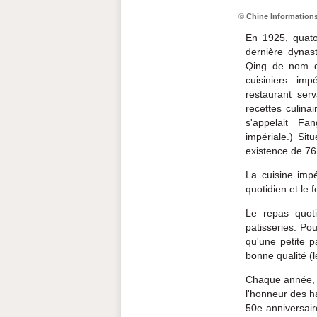
©
Chine Information
En 1925, quato
dernière dynas
Qing de nom d
cuisiniers imp
restaurant serv
recettes culina
s'appelait Fa
impériale.) Situ
existence de 76
La cuisine impé
quotidien et le f
Le repas quot
patisseries. Pou
qu'une petite p
bonne qualité (l
Chaque année, 
l'honneur des h
50e anniversai