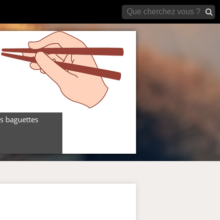
archives)
s baguettes