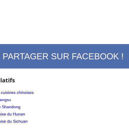
PARTAGER SUR FACEBOOK !
latifs
 cuisines chinoises
iangsu
du Shandong
oise du Hunan
oise du Sichuan