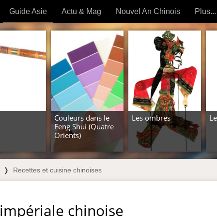
Guide Asie
Actu & Mag
Nouvel An Chinois
Plus...
Magazine
Forum (
Articles intemporels
 OUTILS) »
Couleurs dans le
Les ombres
Le
Feng Shui (Quatre
Orients)
❭
Recettes et cuisine chinoises
 impériale chinoise