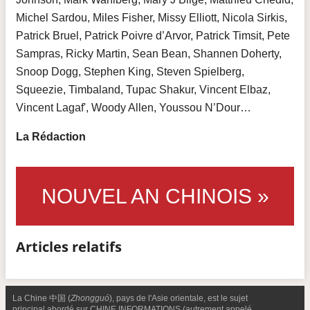
Michel Sardou, Miles Fisher, Missy Elliott, Nicola Sirkis,
Patrick Bruel, Patrick Poivre d’Arvor, Patrick Timsit, Pete
Sampras, Ricky Martin, Sean Bean, Shannen Doherty,
Snoop Dogg, Stephen King, Steven Spielberg,
Squeezie, Timbaland, Tupac Shakur, Vincent Elbaz,
Vincent Lagaf', Woody Allen, Youssou N’Dour…
La Rédaction
NOUVEL AN CHINOIS »
Articles relatifs
La Chine 中国 (
Zhongguó
), pays de l'Asie orientale, est le sujet
principal abordé sur CHINE INFORMATIONS (autrement appelé