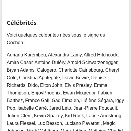
Célébrités
Voici quelques célébrités nées sous le signe du
Cochon :
Adriana Karembeu, Alexandra Lamy, Alfred Hitchcock,
Amira Casar, Antoine Duléry, Arnold Schwarzenegger,
Bryan Adams, Calogero, Charlotte Gainsbourg, Cheryl
Cole, Christina Applegate, David Bowie, Denise
Richards, Dido, Elton John, Elvis Presley, Emma
Thompson, EnjoyPhoenix, Ewan Mcgregor, Fabien
Barthez, France Gall, Gad Elmaleh, Hélène Ségara, Iggy
Pop, Isabelle Carré, Jared Leto, Jean-Pierre Foucault,
Julien Clerc, Kevin Spacey, Kid Rock, Lance Armstrong,
Laura Flessel, Luc Besson, Luciano Pavarotti, Magic
Johnson, Mark Wahlberg, Mary J Blige, Matthieu Chedid,